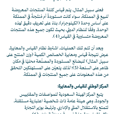
فعلى سبيل المثال، يتم قياس كتلة المنتجات المعروضة
للبيع في المملكة، سواء كانت مستوردةً أم مُنتَجةً في المملكة
على أساس وحدة (الكيلوجرام)، بناءً على تعريفٍ دقيق لهذه
الوحدة، وفقًا للنظام الدولي، بحيث تكون جميع هذه المنتجات
المعروضة متساوية في القياس
(4)
.
وبعد أن تتم تلك العمليات، اشترط نظام القياس والمعايرة،
عرض نتيجة قياس ومعايرة الخصائص الكمية (وزن المنتج على
سبيل المثال) للبضائع المستوردة والمصنَّعة محليًا في مكان
ظاهر على السلعة
(5)
؛ لذلك يتعيَّن على المستهلكين التحقق
من هذه المعلومات على جميع المنتجات في المملكة.
المركز الوطني للقياس والمعايرة:
يتبع المركز الهيئة السعودية للمواصفات والمقاييس
والجودة، وهي هيئة عامة ذات شخصية اعتبارية مستقلة،
تتمتع بالاستقلال المالي والإداري، وترتبط بوزير التجارة