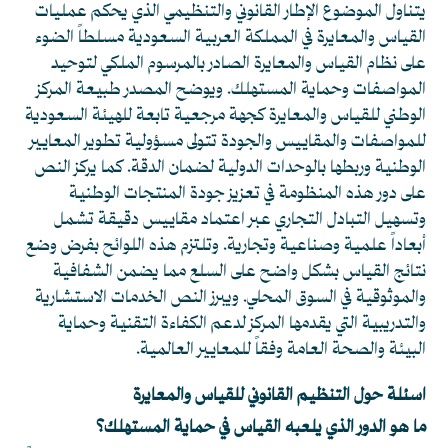
يتناول الموضوع الإطار القانوني والتنظيمي الذي يحكم عمليات
القياس والمعايرة في المملكة العربية السعودية مسلطاً الضوء
على نظام القياس والمعايرة الصادر بالمرسوم الملكي لتوحيد
المواصفات وحماية المستهلك. ويوضح المصدر طبيعة المركز
الوطني للقياس والمعايرة كجهة مرجعية تابعة للهيئة السعودية
للمواصفات والمقاييس والجودة تتولى مسؤولية تطوير المعايير
الوطنية وربطها بالوحدات الدولية لضمان الدقة. كما يركز النص
على دور هذه المنظومة في تعزيز جودة المنتجات الوطنية
وتسهيل التبادل التجاري عبر اعتماد مقاييس دقيقة تشمل
أبعاداً علمية وصناعية وتجارية. وتلتزم هذه اللوائح بفرض وضع
نتائج القياس بشكل واضح على السلع مما يضمن الشفافية
والموثوقية في السوق المحلي. ويبرز النص الخدمات الاستشارية
والتدريبية التي يقدمها المركز لدعم الكفاءة التقنية وحماية
البيئة والصحة العامة وفقاً للمعايير العالمية.
اسئلة حول التنظيم القانوني للقياس والمعايرة
ما هو الدور الذي يلعبه القياس في حماية المستهلك؟