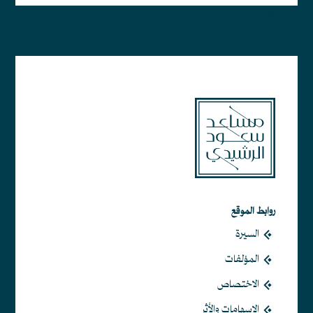
أبجد هوز حطي كلمن سعفص قرشت ثخذ ضظغ
روابط الموقع
السيرة
المؤلفات
الاختصاص
الإسهامات والأثر