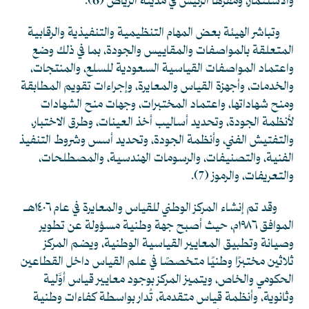
والاستثمار، ومقرها الرئيس في مدينة الرياض
(6)
.
وتباشر الهيئة بعض المهام التنظيمية والتنفيذية والرقابية
المتعلقة بالمواصفات والمقاييس والجودة، بما في ذلك وضع
واعتماد المواصفات القياسية السعودية للسلع، والمنتجات،
والخدمات، وأجهزة القياس والمعايرة، وإجراءات تقويم المطابقة
ومنح شهاداتها، واعتماد المختبرات، وجهات منح الشهادات
لأنظمة الجودة، وتحديد أساليب أخذ العينات، وطرق الاختبار،
والتفتيش الفني، وأنظمة الجودة، وتحديد أسس وشروط التنفيذ
الفنية، والتصنيفات، والرسومات الهندسية، والمصطلحات،
والتعريفات، والرموز
(7)
.
وقد
تم إنشاء المركز الوطني للقياس والمعايرة في عام ١٤٠٦هـ
الموافق ١٩٨٦م، حيث أصبح جهة وطنية مسؤولة عن تطوير
وصيانة وتطبيق المعايير القياسية الوطنية، ويضم المركز
ثلاثين مختبرًا وطنيًا متخصصًا في علم القياس داخل القطاعين
الحكومي والخاص، ويتميز المركز بوجود معايير قياس أوَّلية
وثانوية، وأنظمة قياس متقدمة، تُدار بواسطة كفاءات وطنية