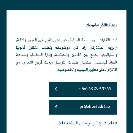
دعنا نناقش مشروعك
تبدأ القرارات المؤسسية المؤثرة بحوار مهني يقوم على الفهم، والثقة،
والرؤية المشتركة. وإذا كان موضوعكم يتطلب منظورًا قانونيًا
واستراتيجيًا يجمع بين القانون، والحوكمة، وإدارة المخاطر، وصناعة
القرار، فيسعدني استقبال طلبات التواصل وبحث فرص التعاون، مع
الالتزام بأعلى معايير المهنية والخصوصية.
+966 58 299 3355
pr@alrashidi.law
3449 شارع أنس بن مالك, الملقا 8443