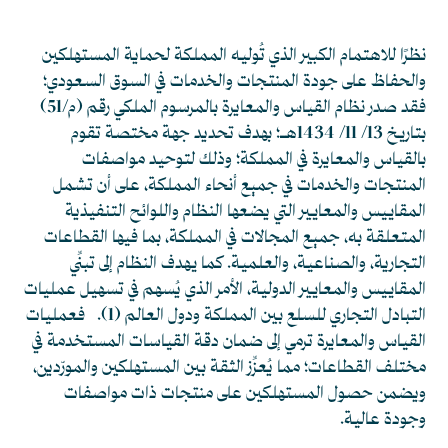
نظرًا للاهتمام الكبير الذي تُوليه المملكة لحماية المستهلكين
والحفاظ على جودة المنتجات والخدمات في السوق السعودي؛
فقد صدر نظام القياس والمعايرة بالمرسوم الملكي رقم (م/51)
بتاريخ 13/ 11/ 1434هـ؛ بهدف تحديد جهة مختصة تقوم
بالقياس والمعايرة في المملكة؛ وذلك لتوحيد مواصفات
المنتجات والخدمات في جميع أنحاء المملكة، على أن تشمل
المقاييس والمعايير التي يضعها النظام واللوائح التنفيذية
المتعلقة به، جميع المجالات في المملكة، بما فيها القطاعات
التجارية، والصناعية، والعلمية. كما يهدف النظام إلى تبنِّي
المقاييس والمعايير الدولية، الأمر الذي يُسهم في تسهيل عمليات
التبادل التجاري للسلع بين المملكة ودول العالم
(1)
. فعمليات
القياس والمعايرة ترمي إلى ضمان دقة القياسات المستخدمة في
مختلف القطاعات؛ مما يُعزِّز الثقة بين المستهلكين والمورّدين،
ويضمن حصول المستهلكين على منتجات ذات مواصفات
وجودة عالية.