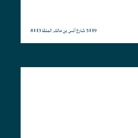
3449 شارع أنس بن مالك, الملقا 8443