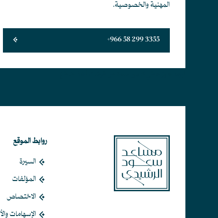
المهنية والخصوصية.
+966 58 299 3355
أبجد هوز حطي كلمن سعفص قرشت ثخذ ضظغ
روابط الموقع
السيرة
المؤلفات
الاختصاص
الإسهامات والأث