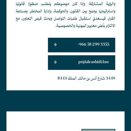
والرؤية المشتركة. وإذا كان موضوعكم يتطلب منظورًا قانونيًا
واستراتيجيًا يجمع بين القانون، والحوكمة، وإدارة المخاطر، وصناعة
القرار، فيسعدني استقبال طلبات التواصل وبحث فرص التعاون، مع
الالتزام بأعلى معايير المهنية والخصوصية.
+966 58 299 3355
pr@alrashidi.law
3449 شارع أنس بن مالك, الملقا 8443
أبجد هوز حطي كلمن سعفص قرشت ثخذ ضظغ