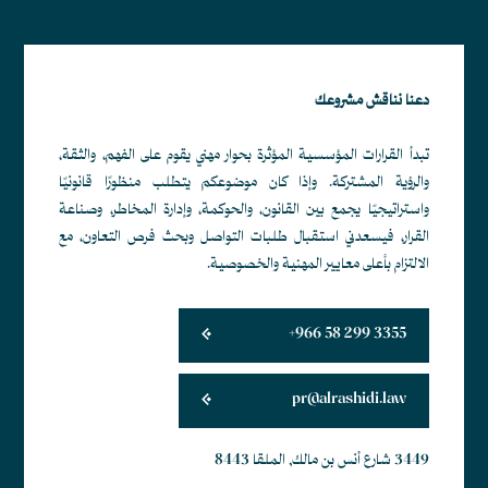
دعنا نناقش مشروعك
تبدأ القرارات المؤسسية المؤثرة بحوار مهني يقوم على الفهم، والثقة،
والرؤية المشتركة. وإذا كان موضوعكم يتطلب منظورًا قانونيًا
واستراتيجيًا يجمع بين القانون، والحوكمة، وإدارة المخاطر، وصناعة
القرار، فيسعدني استقبال طلبات التواصل وبحث فرص التعاون، مع
الالتزام بأعلى معايير المهنية والخصوصية.
+966 58 299 3355
pr@alrashidi.law
3449 شارع أنس بن مالك, الملقا 8443