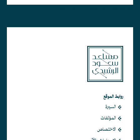
أبجد هوز حطي كلمن سعفص قرشت ثخذ ضظغ
روابط الموقع
السيرة
المؤلفات
الاختصاص