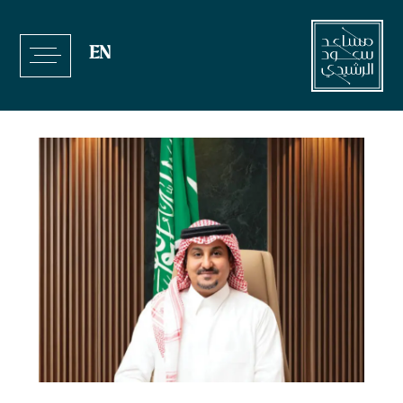
خطي
لى
EN
لمحتوى