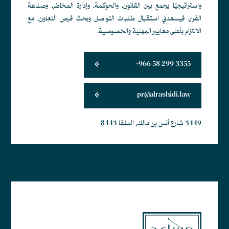
واستراتيجيًا يجمع بين القانون، والحوكمة، وإدارة المخاطر، وصناعة
القرار، فيسعدني استقبال طلبات التواصل وبحث فرص التعاون، مع
الالتزام بأعلى معايير المهنية والخصوصية.
+966 58 299 3355
pr@alrashidi.law
3449 شارع أنس بن مالك, الملقا 8443
أبجد هوز حطي كلمن سعفص قرشت ثخذ ضظغ