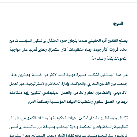
السيرة
يصنع القانون أثره الحقيقي عندما يتجاوز حدود الامتثال إلى تمكين المؤسسات من
اتخاذ قرارات أكثر جودة، وبناء منظومات أكثر استقرارًا، وتعزيز قدرتها على مواجهة
التحولات بثقة واستدامة.
من هذا المنطلق، تشكلت مسيرة مهنية تمتد لأكثر من خمسة وعشرين عامًا،
جمعت بين القانون التجاري، والحوكمة، وإدارة المخاطر، والاستراتيجية، عبر العمل
الأكاديمي، والقطاعين العام والخاص، والعمل الدبلوماسي، لتكوين رؤية متكاملة
تربط بين العمق القانوني ومتطلبات القيادة المؤسسية وصناعة القرار.
تركز الممارسة المهنية على تمكين الجهات الحكومية والمنشآت الكبرى من بناء أطر
تنظيمية راسخة، وتعزيز الحوكمة، وإدارة المخاطر، وصياغة قرارات تستند إلى أسس
قانونية واستراتيجية متينة، بما يرفع كفاءة الأداء، ويحمي المصالح، ويعزز استدامة