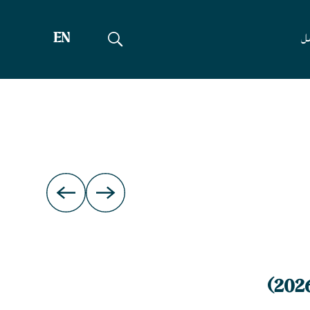
EN
صل