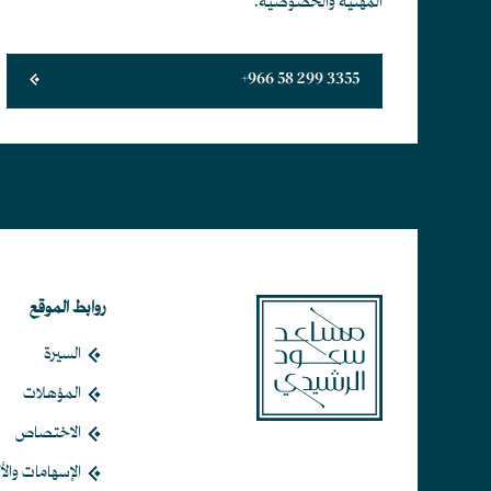
المهنية والخصوصية.
+966 58 299 3355
أبجد هوز حطي كلمن سعفص قرشت ثخذ ضظغ
روابط الموقع
السيرة
المؤهلات
الاختصاص
الإسهامات والأث