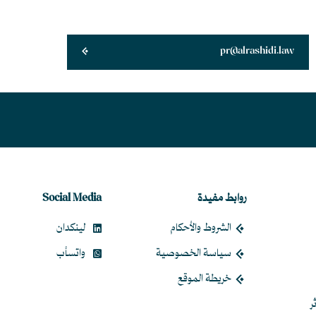
pr@alrashidi.law
روابط مفيدة
Social Media
الشروط والأحكام
لينكدان
سياسة الخصوصية
واتسأب
خريطة الموقع
ر