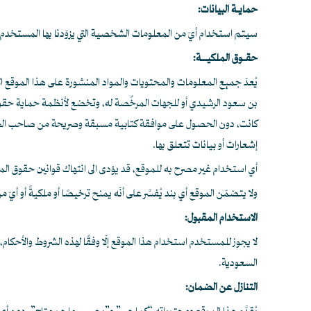
حمايـة البيانات:
سيتم استخدام أيّ من المعلومات الشخصية التي يزوّدنا بها المستخدم
حقـوق الملكيــة:
يُعدّ جميع المعلومات والمحتويات والمواد المنشورة على هذا الموقع ال
بن سعود الرشيدي أو للجهات المرخِّصة له، وتخضع لأنظمة حماية حقوق الملك
كانت، دون الحصول على موافقة كتابية مسبقة وصريحة من صاحب الحق.
إشعارات أو بيانات تتعلق بها.
أي استخدام غير مصرح به للموقع، قد يؤدى الى انتهاك قوانين حقوق الم
ولا يتضمّن الموقع أي بند يُفسَّر على أنّه يمنح ترخيصًا أو ملكيةً أو أ
الاستخدام المقبول:
لا يجوز للمستخدم استخدام هذا الموقع إلّا وفقًا لهذه الشروط والأحكا
السعودية.
التنازل عن الضمان: