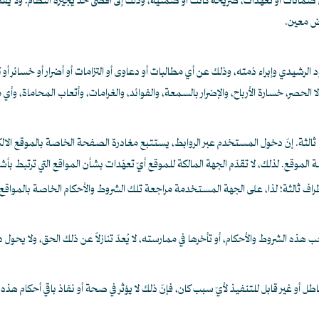
ضمانات أو تعهدات، صريحة كانت أو ضمنية، وذلك إلى أقصى حد يجيزه النظام. ولا يقدّم
رض معين.
شيدي وإبراء ذمته، وذلك عن أي مطالبات أو دعاوى أو التزامات أو أضرار أو خسائر أو
حصر، خسارة الأرباح، والإضرار بالسمعة، والفوائد، والغرامات، وأتعاب المحاماة، وأي
الثة. إنّ دخول المستخدم عبر الروابط، يستتبع مغادرة الصفحة الخاصة بالموقع الالكترو
الموقع. لذلك، لا تقدّم الجهة المالكة للموقع أيّ تعهّدات بشأن المواقع التي ترتبط بأ
راف ثالثة؛ لذا، على الجهة المستخدمة مراجعة تلك الشروط والأحكام الخاصة بالمواقع 
ذه الشروط والأحكام، أو تأخرها في ممارسته، لا يُعدّ تنازلاً عن ذلك الحق، ولا يحول 
 باطل أو غير قابل للتنفيذ لأيّ سبب كان، فإنّ ذلك لا يؤثر في صحة أو نفاذ باقي أحكام ه