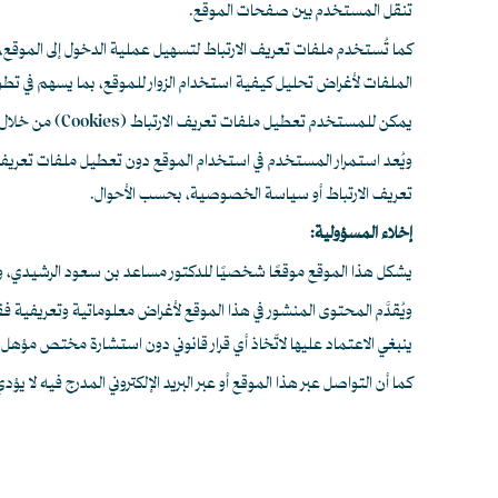
تنقل المستخدم بين صفحات الموقع.
كما تُستخدم ملفات تعريف الارتباط لتسهيل عملية الدخول إلى الموق
الملفات لأغراض تحليل كيفية استخدام الزوار للموقع، بما يسهم في تطو
يمكن للمستخدم تعطيل ملفات تعريف الارتباط (Cookies) من خلال تعديل إعدادات متصفح الإنترنت. ومع ذلك، قد يؤدي تعطيلها إلى عدم عمل بعض أجزاء الموقع أو بعض وظائفه على النحو المطلوب.
ويُعد استمرار المستخدم في استخدام الموقع دون تعطيل ملفات تعريف ا
تعريف الارتباط أو سياسة الخصوصية، بحسب الأحوال.
إخلاء المسؤولية:
يشكل هذا الموقع موقعًا شخصيًا للدكتور مساعد بن سعود الرشيدي، ويهد
ويُقدَّم المحتوى المنشور في هذا الموقع لأغراض معلوماتية وتعريفية فق
ينبغي الاعتماد عليها لاتّخاذ أي قرار قانوني دون استشارة مختص مؤهل
كما أن التواصل عبر هذا الموقع أو عبر البريد الإلكتروني المدرج فيه لا ي