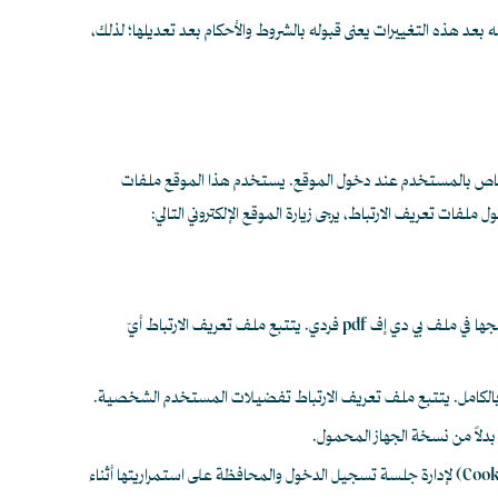
بعد هذه التغييرات يعنى قبوله بالشروط والأحكام بعد تعديلها؛ لذلك،
الخاص بالمستخدم عند دخول الموقع. يستخدم هذا الموقع ملفات
فات تعريف الارتباط، يرجى زيارة الموقع الإلكتروني التالي:
: تُستخدم ملفات تعريف الارتباط الدائمة في ميزة «الارتباط»، التي يمكن استخدامها لجمع مختلف الصفحات داخل الموقع الإلكتروني بالكامل، ودمجها في ملف بي دي إف pdf فردي. يتتبع ملف تعريف الارتباط أيّ
ني بالكامل. يتتبع ملف تعريف الارتباط تفضيلات المستخدم الشخصية.
بدلاً من نسخة الجهاز المحمول.
لا يمكن الوصول إلى بعض أقسام الموقع إلا باستخدام اسم المستخدم وكلمة المرور. وفي هذه الحالات، تُستخدم ملفات تعريف الارتباط (Cookies) لإدارة جلسة تسجيل الدخول والمحافظة على استمراريتها أثناء