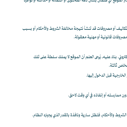
 الموقع أي ضمان بشأن دقة المحتوى أو اكتماله أو حداثته أو توافره
 تكاليف أو مصروفات قد تنشأ نتيجة مخالفة الشروط والأحكام أو بسبب
 مصروفات قانونية أو مهنية معقولة.
ني. بناءً عليه، يُرجى العلم أنّ الموقع لا يملك سلطة على تلك
شخاص ثالثة.
الخارجية قبل الدخول إليها.
دون ممارسته أو إنفاذه في أي وقت لاحق.
ذه الشروط والأحكام، فتظل سارية ونافذة بالقدر الذي يجيزه النظام.