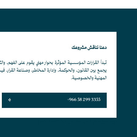
دعنا نناقش مشروعك
تبدأ القرارات المؤسسية المؤثرة بحوار مهني يقوم على الفهم، والث
يجمع بين القانون، والحوكمة، وإدارة المخاطر، وصناعة القرار، ف
المهنية والخصوصية.
+966 58 299 3355
أبجد هوز حطي كلمن سعفص قرشت ثخذ ضظغ