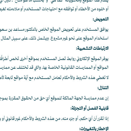
يُقدَّم هذا الموقع ومحتوياته “كما هي” و”بحسب ما هو متاح”، دون أي 
أو خلوه من الأخطاء أو توافقه مع احتياجات المستخدم أو ملاءمته لغ
التعويض:
يوافق المستخدم على تعويض الموقع الخاص بالدكتور مساعد بن سعود الر
استخدام الموقع على نحو غير مشروع. ويشمل ذلك، على سبيل المثال لا ال
الارتباطات التشعبية:
يوفر الموقع الإلكتروني روابط تصل المستخدم بمواقع أخرى تخص أطرافًا ث
المواقع أو الممارسات القانونية الخاصة بها، والتي قد تختلف عن ممارسة 
لا تغطي هذه الشروط والأحكام تعامل المستخدم مع أيَّة مواقع تابعة لأط
التنازل:
إن عدم ممارسة الجهة المالكة للموقع أيّ حق من الحقوق المقرّرة بموجب ه
قابلية الفصل أو التجزئة:
إذا تقرّر أنّ أيّ حكم، أو جزء منه، من هذه الشروط والأحكام غير قانوني أو
الإخطار بالتغييرات: