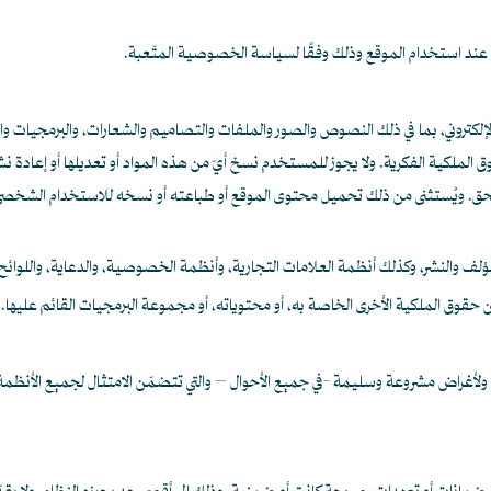
 عند استخدام الموقع وذلك وفقًا لسياسة الخصوصية المتّعبة.
إلكتروني، بما في ذلك النصوص والصور والملفات والتصاميم والشعارات، والبرمجيات وا
ية الفكرية. ولا يجوز للمستخدم نسخ أيّ من هذه المواد أو تعديلها أو إعادة نشرها أو ت
 ويُستثنى من ذلك تحميل محتوى الموقع أو طباعته أو نسخه للاستخدام الشخصي غير
ؤلف والنشر، وكذلك أنظمة العلامات التجارية، وأنظمة الخصوصية، والدعاية، واللوائح
يّ من حقوق الملكية الأخرى الخاصة به، أو محتوياته، أو مجموعة البرمجيات القائم عليها.
م، ولأغراض مشروعة وسليمة -في جميع الأحوال – والتي تتضمّن الامتثال لجميع الأنظمة