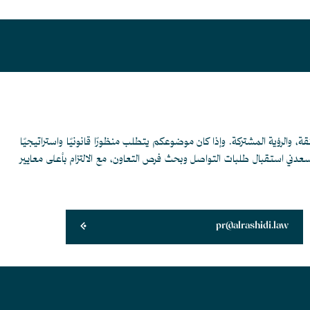
قة، والرؤية المشتركة. وإذا كان موضوعكم يتطلب منظورًا قانونيًا واستراتيجيًا
يسعدني استقبال طلبات التواصل وبحث فرص التعاون، مع الالتزام بأعلى معايير
pr@alrashidi.law