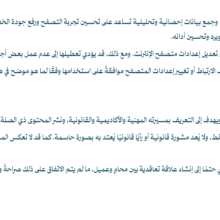
ع، وجمع بيانات إحصائية وتحليلية تساعد على تحسين تجربة التصفح ورفع جودة الخ
يره وتحسين أدائه.
لارتباط أو تغيير إعدادات المتصفح موافقةً على استخدامها وفقًا لما هو موضح في ه
ف إلى التعريف بمسيرته المهنية والأكاديمية والقانونية، ونشر المحتوى ذي الصلة ب
ط، ولا يُعد مشورة قانونية أو رأيًا قانونيًا يُعتد به بصورة حاسمة. كما قد لا تعكس 
ؤدي حتمًا إلى إنشاء علاقة تعاقدية بين محامٍ وعميل، ما لم يتم الاتفاق على ذلك صراحةً و