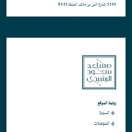
3449 شارع أنس بن مالك, الملقا 8443
أبجد هوز حطي كلمن سعفص قرشت ثخذ ضظغ
روابط الموقع
السيرة
المؤهلات