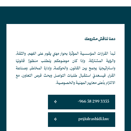
دعنا نناقش مشروعك
تبدأ القرارات المؤسسية المؤثرة بحوار مهني يقوم على الفهم، والثقة،
والرؤية المشتركة. وإذا كان موضوعكم يتطلب منظورًا قانونيًا
واستراتيجيًا يجمع بين القانون، والحوكمة، وإدارة المخاطر، وصناعة
القرار، فيسعدني استقبال طلبات التواصل وبحث فرص التعاون، مع
الالتزام بأعلى معايير المهنية والخصوصية.
+966 58 299 3355
pr@alrashidi.law