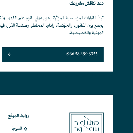
دعنا نناقش مشروعك
تبدأ القرارات المؤسسية المؤثرة بحوار مهني يقوم على الفهم، والث
يجمع بين القانون، والحوكمة، وإدارة المخاطر، وصناعة القرار، ف
المهنية والخصوصية.
+966 58 299 3355
أبجد هوز حطي كلمن سعفص قرشت ثخذ ضظغ
روابط الموقع
السيرة