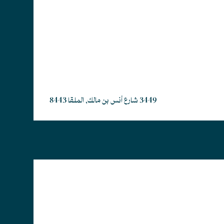
3449 شارع أنس بن مالك, الملقا 8443