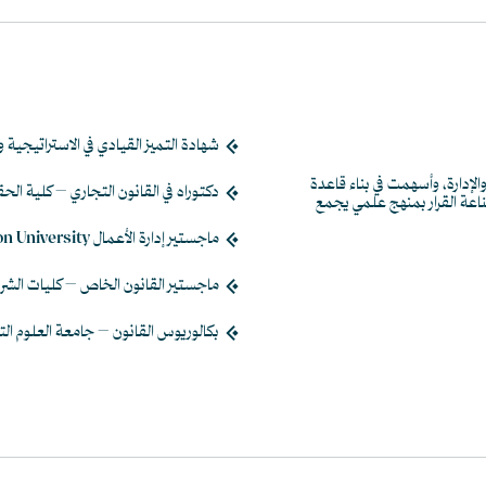
شهادة التميز القيادي في الاستراتيجية وا
إدارة، وأسهمت في بناء قاعدة
دكتوراه في القانون التجاري – كلية ال
ناعة القرار بمنهج علمي يجمع
ماجستير إدارة الأعمال Plymouth Marjon University، المملكة المتحدة
ماجستير القانون الخاص – كليات الشرق 
بكالوريوس القانون – جامعة العلوم الت