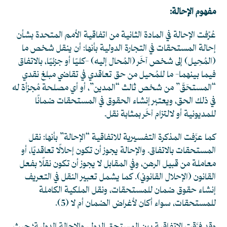
مفهوم الإحالة:
عُرِّفت الإحالة في المادة الثانية من اتفاقية الأمم المتحدة بشأن
إحالة المستحقات في التجارة الدولية بأنها: أن ينقل شخص ما
(المُحِيل) إلى شخص آخَر (المُحال إليه) -كليًا أو جزئيًا، بالاتفاق
فيما بينهما- ما للمُحيل من حق تعاقدي في تقاضي مبلغ نقدي
“المستحَقّ” من شخص ثالث “المدين”، أو أي مصلحة مُجزأة له
في ذلك الحق، ويعتبر إنشاء الحقوق في المستحقات ضمانًا
للمديونية أو لالتزام آخَر بمثابة نقل.
كما عرَّفت المذكرة التفسيرية للاتفاقية “الإحالة” بأنها: نقل
المستحقات بالاتفاق. والإحالة يجوز أن تكون إحلالًا تعاقديًا، أو
معاملة من قبيل الرهن، وفي المقابل لا يجوز أن تكون نقلًا بفعل
القانون (الإحلال القانوني). كما يشمل تعبير النقل في التعريف
إنشاء حقوق ضمان للمستحقات، ونقل الملكية الكاملة
للمستحقات، سواء أكان لأغراض الضمان أم لا
(5)
.