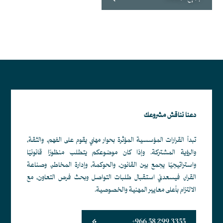
دعنا نناقش مشروعك
تبدأ القرارات المؤسسية المؤثرة بحوار مهني يقوم على الفهم، والثقة،
والرؤية المشتركة. وإذا كان موضوعكم يتطلب منظورًا قانونيًا
واستراتيجيًا يجمع بين القانون، والحوكمة، وإدارة المخاطر، وصناعة
القرار، فيسعدني استقبال طلبات التواصل وبحث فرص التعاون، مع
الالتزام بأعلى معايير المهنية والخصوصية.
+966 58 299 3355