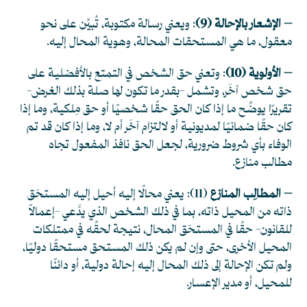
– الإشعار بالإحالة
(9)
: ويعني رسالة مكتوبة، تُبيِّن على نحو
معقول، ما هي المستحقات المحالة، وهوية المحال إليه.
– الأولوية
(10)
: وتعني حق الشخص في التمتع بالأفضلية على
حق شخص آخَر، وتشمل -بقدر ما تكون لها صلة بذلك الغرض-
تقريرًا يوضِّح ما إذا كان الحق حقًا شخصيًا أو حق مِلكية، وما إذا
كان حقًا ضمانيًا لمديونية أو لالتزام آخَر أم لا، وما إذا كان قد تم
الوفاء بأي شروط ضرورية، لجعل الحق نافذ المفعول تجاه
مطالب منازع.
– المطالِب المنازع
(11)
: يعني محالًا إليه أحيل إليه المستحَق
ذاته من المحيل ذاته، بما في ذلك الشخص الذي يدَّعي -إعمالاً
للقانون- حقًا في المستحَق المحال، نتيجة لحقِّه في ممتلكات
المحيل الأخرى، حتى وإن لم يكن ذلك المستحق مستحقًا دوليًا،
ولم تكن الإحالة إلى ذلك المحال إليه إحالة دولية، أو دائنًا
للمحيل، أو مدير الإعسار.