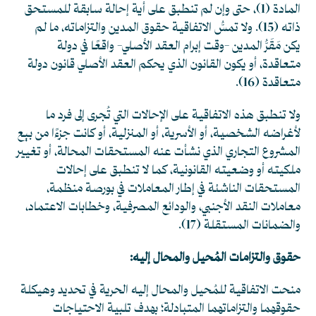
المادة (1)، حتى وإن لم تنطبق على أية إحالة سابقة للمستحق
ذاته
(15)
. ولا تمسُّ الاتفاقية حقوق المدين والتزاماته، ما لم
يكن مَقَرُّ المدين -وقت إبرام العقد الأصلي- واقعًا في دولة
متعاقدة، أو يكون القانون الذي يحكم العقد الأصلي قانون دولة
متعاقدة
(16)
.
ولا تنطبق هذه الاتفاقية على الإحالات التي تُجرى إلى فرد ما
لأغراضه الشخصية، أو الأسرية، أو المنزلية، أو كانت جزءًا من بيع
المشروع التجاري الذي نشأت عنه المستحقات المحالة، أو تغيير
ملكيته أو وضعيته القانونية، كما لا تنطبق على إحالات
المستحقات الناشئة في إطار المعاملات في بورصة منظمة،
معاملات النقد الأجنبي، والودائع المصرفية، وخطابات الاعتماد،
والضمانات المستقلة
(17)
.
حقوق والتزامات المُحيل والمحال إليه:
منحت الاتفاقية للمُحيل والمحال إليه الحرية في تحديد وهيكلة
حقوقهما والتزاماتهما المتبادلة؛ بهدف تلبية الاحتياجات