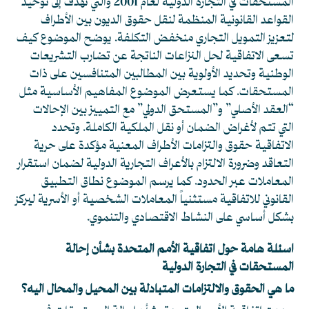
المستحقات في التجارة الدولية لعام 2001 والتي تهدف إلى توحيد
القواعد القانونية المنظمة لنقل حقوق الديون بين الأطراف
لتعزيز التمويل التجاري منخفض التكلفة. يوضح الموضوع كيف
تسعى الاتفاقية لحل النزاعات الناتجة عن تضارب التشريعات
الوطنية وتحديد الأولوية بين المطالبين المتنافسين على ذات
المستحقات. كما يستعرض الموضوع المفاهيم الأساسية مثل
“العقد الأصلي” و”المستحق الدولي” مع التمييز بين الإحالات
التي تتم لأغراض الضمان أو نقل الملكية الكاملة. وتحدد
الاتفاقية حقوق والتزامات الأطراف المعنية مؤكدة على حرية
التعاقد وضرورة الالتزام بالأعراف التجارية الدولية لضمان استقرار
المعاملات عبر الحدود. كما يرسم الموضوع نطاق التطبيق
القانوني للاتفاقية مستثنياً المعاملات الشخصية أو الأسرية ليركز
بشكل أساسي على النشاط الاقتصادي والتنموي.
اسئلة هامة حول اتفاقية الأمم المتحدة بشأن إحالة
المستحقات في التجارة الدولية
ما هي الحقوق والالتزامات المتبادلة بين المحيل والمحال اليه؟