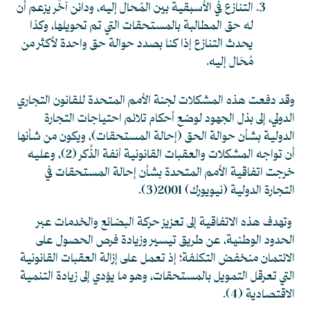
التنازع في الأسبقية بين المُحال إليه، ودائن آخَر يزعم أن
له حق المطالبة بالمستحقات التي تم تحويلها، وكذا
يحدث التنازع إذا كنا بصدد حوالة حق واحدة لأكثر من
مُحَال إليه.
وقد دفعت هذه المشكلات لجنة الأمم المتحدة للقانون التجاري
الدولي، إلى بذل الجهود لوضع أحكام تلائم احتياجات التجارة
الدولية بشأن حوالة الحق (إحالة المستحقات)، ويكون من شأنها
أن تواجه المشكلات والعقبات القانونية آنفة الذِّكر
(2)
، وعليه
خرجت اتفاقية الأمم المتحدة بشأن إحالة المستحقات في
التجارة الدولية (نيويورك) 2001
(3).
وتهدف هذه الاتفاقية إلى تعزيز حركة البضائع والخدمات عبر
الحدود الوطنية،
عن طريق تيسير وزيادة فرص الحصول على
الائتمان منخفض التكلفة
؛ إذ تعمل على إزالة العقبات القانونية
التي تعرقل التمويل بالمستحقات، وهو ما يؤدي إلى زيادة التنمية
الاقتصادية
(4)
.