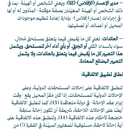
– مدير الإعسار (الإفلاس)
(12)
: ويعني الشخص أو الهيئة -بما في
ذلك الشخص أو الهيئة المعيَّنان بصفة مؤقتة- المأذون له أو لها
-في إجراءات إعسار (إفلاس)- بإدارة إعادة تنظيم موجودات
المحيل أو أعماله، أو تصفيتها.
– العائدات
: تعني كل ما يُقبض فيما يتعلق بمستحق مُحَال،
سواء بالسداد الكلي
أو الجزئي
،
أو بأي أداء آخَر للمستحق. ويشمل
هذا التعبير كل ما يُقبض فيما يتعلق بالعائدات، ولا يشمل
التعبير البضائع المعادة.
نطاق تطبيق الاتفاقية:
تنطبق الاتفاقية على إحالات المستحقات الدولية، وعلى
الإحالات الدولية للمستحقات، إذا كان مَقرُّ المحيل يقع -وقت
إبرام عقد الإحالة- في دولة متعاقدة
(13)
، كما تنطبق الاتفاقية
أيضًا على الإحالات اللاحقة، شريطة أن تكون إحالة سابقة
خاضعة لأحكام هذه الاتفاقية
(14)
، وتنطبق هذه الاتفاقية على
أية إحالة لاحقة، مستوفية للمعايير المبيَّنة في الفقرة (أ) من