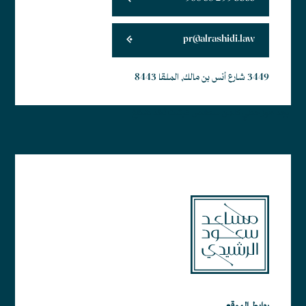
pr@alrashidi.law
3449 شارع أنس بن مالك, الملقا 8443
أبجد هوز حطي كلمن سعفص قرشت ثخذ ضظغ