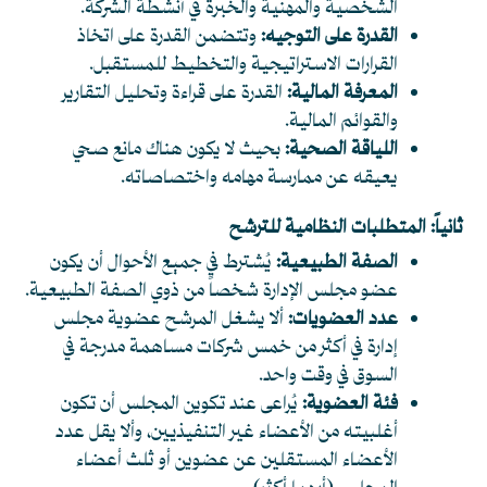
الشخصية والمهنية والخبرة في أنشطة الشركة.
القدرة على التوجيه:
وتتضمن القدرة على اتخاذ
القرارات الاستراتيجية والتخطيط للمستقبل.
المعرفة المالية:
القدرة على قراءة وتحليل التقارير
والقوائم المالية.
اللياقة الصحية:
بحيث لا يكون هناك مانع صحي
يعيقه عن ممارسة مهامه واختصاصاته.
ثانياً: المتطلبات النظامية للترشح
الصفة الطبيعية:
يُشترط في جميع الأحوال أن يكون
عضو مجلس الإدارة شخصاً من ذوي الصفة الطبيعية.
عدد العضويات:
ألا يشغل المرشح عضوية مجلس
إدارة في أكثر من خمس شركات مساهمة مدرجة في
السوق في وقت واحد.
فئة العضوية:
يُراعى عند تكوين المجلس أن تكون
أغلبيته من الأعضاء غير التنفيذيين، وألا يقل عدد
الأعضاء المستقلين عن عضوين أو ثلث أعضاء