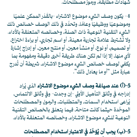
شهادات مطابقة، ورموز مصطلحات.
4- يكون وصف الشيء موضوع الاشتراء -بالقَدْر الممكن علميًا
وموضوعيًا ووظيفيًا وعامًا، وتحدَّد في ذلك الوصف خصائص ذلك
الشيء التقنية النوعية ذات الصلة، وخصائصه المتعلقة بالأداء.
ولا تُشترط علامة تجارية معينة، أو اسم تجاري، أو براءة اختراع،
أو تصميم، أو نوع، أو منشأ معين، أو منتج معين، أو إدراج إشارة
لأي منها، إلا إذا لم تكن هناك طريقة أخرى دقيقة ومفهومة بما
يكفي لوصف خصائص الشيء موضوع الاشتراء، شريطة أن تُدرج
عبارة مثل “أو ما يعادل ذلك”.
5-(أ) عند صياغة وصف الشيء موضوع الاشتراء
الذي يُراد
إدراجه في وثائق التأهيل الأولي -إن وجدت- وفي وثائق الالتماس،
يُراعى استخدام السمات، والمتطلبات، والرموز، والمصطلحات
الموحَّدة حيثما كانت متاحة، فيما يتعلق بالخصائص التقنية
النوعية للشيء موضوع الاشتراء، وخصائصه المتعلقة بالأداء.
5-(ب) يجب أن يُؤخَذ في الاعتبار استخدام المصطلحات