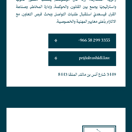
واستراتيجيًا يجمع بين القانون، والحوكمة، وإدارة المخاطر، وصناعة
القرار، فيسعدني استقبال طلبات التواصل وبحث فرص التعاون، مع
الالتزام بأعلى معايير المهنية والخصوصية.
+966 58 299 3355
pr@alrashidi.law
3449 شارع أنس بن مالك, الملقا 8443
أبجد هوز حطي كلمن سعفص قرشت ثخذ ضظغ