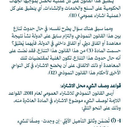
ينطبق هذا القانون على كل عملية تحصل بموجبها الجهات
الحكومية على السلع والخدمات والإنشاءات، أي ينطبق على كل
(عملية اشتراء عمومي)
(11)
.
ومما سبق هناك سؤال يطرح نفسه: في حال حدوث تنازع
بين هذا القانون النموذجي، والتزام سابق على الدولة نشأ نتيجة
معاهدة أو اتفاق دولي، أو اتفاق داخلي في الدولة، فأيهما يُطبَّق؟
حسمت المادة (3) من هذا القانون هذا التنازع، فقد نصَّت على
أنه حال حدوث هذا التنازع، تكون الغلبة لمقتضيات تلك
المعاهدة أو ذلك الاتفاق، على أن يخضع الاشتراء في كل النواحي
الأخرى لأحكام هذا القانون النموذجي
(12)
.
قواعد وصف الشيء محل الاشتراء
:
أرسى القانون النموذجي للاشتراء العمومي لعام 2011، القواعد
اللازمة لوصف الشيء موضوع الاشتراء في المادة العاشرة منه،
وذلك على النحو التالي:
1- (أ)
تُضمَّن وثائق التأهيل الأوَّلي -إن وجدت- وصفًا للشيء