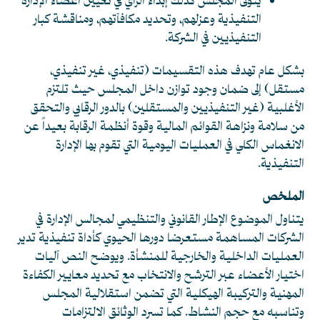
يتولى المجلس كذلك إبداء الرأي في تعيين أعضاء الإدارة
التنفيذية وعزلهم، وتحديد مكافآتهم، ومناقشة كبار
التنفيذيين في الشركة.
بشكل عام تهدف هذه التقسيمات (تنفيذي، غير تنفيذي،
مستقل) إلى ضمان وجود توازن داخل المجلس حيث تلتزم
الأغلبية (غير التنفيذيين والمستقلين) بالدور الرقابي والتحقق
من سلامة ونزاهة القوائم المالية وقوة أنظمة الرقابة بعيداً عن
الانغماس الكلي في العمليات اليومية التي تقوم بها الإدارة
التنفيذية.
الملخص
يتناول الموضوع الإطار القانوني والتنظيمي لمجالس الإدارة في
الشركات المساهمة مستعرضا دورها الحيوي كأداة تنفيذية تدير
العمليات الداخلية والخارجية للمنشأة. ويوضح النص آليات
اختيار الأعضاء عبر الترشح والانتخاب مع تحديد معايير الكفاءة
المهنية والتركيبة الهيكلية التي تضمن استقلالية المجلس
وتناسبه مع حجم النشاط. كما تسرد الوثائق الالتزامات