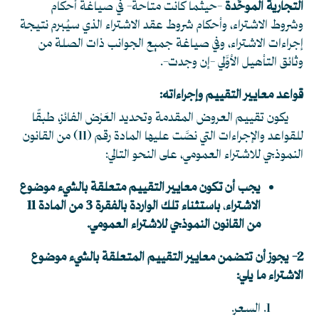
التجارية الموحَّدة
-حيثما كانت متاحة- في صياغة أحكام
وشروط الاشتراء، وأحكام شروط عقد الاشتراء الذي سيُبرم نتيجة
إجراءات الاشتراء، وفي صياغة جميع الجوانب ذات الصلة من
وثائق التأهيل الأوَّلي -إن وجدت-.
قواعد معايير التقييم وإجراءاته:
يكون تقييم العروض المقدمة وتحديد العَرْض الفائز، طبقًا
للقواعد والإجراءات التي نصَّت عليها المادة رقم (11) من القانون
النموذجي للاشتراء العمومي، على النحو التالي:
يجب أن تكون معايير التقييم متعلقة بالشيء موضوع
الاشتراء
،
باستثناء تلك الواردة بالفقرة 3 من المادة 11
من القانون النموذجي للاشتراء العمومي.
2- يجوز أن تتضمن معايير التقييم المتعلقة بالشيء موضوع
الاشتراء ما يلي:
السعر.