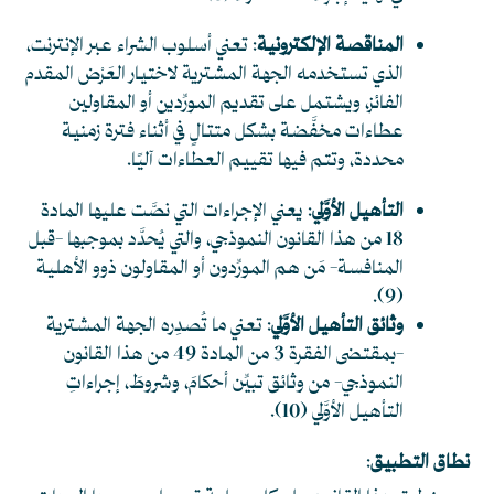
المناقصة الإلكترونية
: تعني أسلوب الشراء عبر الإنترنت،
الذي تستخدمه الجهة المشترية لاختيار العَرْض المقدم
الفائز، ويشتمل على تقديم المورِّدين أو المقاولين
عطاءات مخفَّضة بشكل متتالٍ في أثناء فترة زمنية
محددة، وتتم فيها تقييم العطاءات آليًا.
التأهيل الأوَّلي
: يعني الإجراءات التي نصَّت عليها المادة
18 من هذا القانون النموذجي، والتي يُحدَّد بموجبها -قبل
المنافسة- مَن هم المورِّدون أو المقاولون ذوو الأهلية
.
(9)
وثائق التأهيل الأوَّلي
: تعني ما تُصدِره الجهة المشترية
-بمقتضى الفقرة 3 من المادة 49 من هذا القانون
النموذجي- من وثائق تبيِّن أحكامَ، وشروطَ، إجراءاتِ
التأهيل الأوَّلي
(10)
.
نطاق التطبيق
: