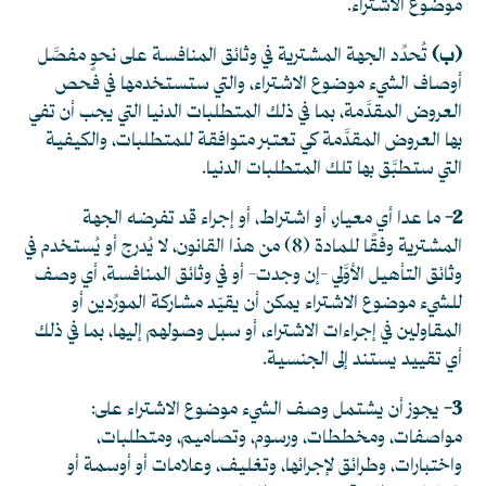
موضوع الاشتراء.
(ب)
تُحدِّد الجهة المشترية في وثائق المنافسة على نحوٍ مفصَّل
أوصاف الشيء موضوع الاشتراء، والتي ستستخدمها في فحص
العروض المقدَّمة، بما في ذلك المتطلبات الدنيا التي يجب أن تفي
بها العروض المقدَّمة كي تعتبر متوافقة للمتطلبات، والكيفية
التي ستطبَّق بها تلك المتطلبات الدنيا.
2-
ما عدا أي معيار، أو اشتراط، أو إجراء قد تفرضه الجهة
المشترية
وفقًا للمادة (8) من هذا القانون، لا يُدرج أو يُستخدم في
وثائق التأهيل الأوَّلي -إن وجدت- أو في وثائق المنافسة، أي وصف
للشيء موضوع الاشتراء يمكن أن يقيّد مشاركة المورِّدين أو
المقاولين في إجراءات الاشتراء، أو سبل وصولهم إليها، بما في ذلك
أي تقييد يستند إلى الجنسية.
3-
يجوز أن يشتمل وصف الشيء موضوع الاشتراء على:
مواصفات، ومخططات، ورسوم، وتصاميم، ومتطلبات،
واختبارات، وطرائق لإجرائها، وتغليف، وعلامات أو أوسمة أو