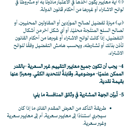
(أ) أية معايير يكون أخذها في الاعتبار مأذونًا به أو مشروطاً في
لوائح الاشتراء أو غيرها من أحكام قانون الدولة.
(ب) ميزة تفضيل لصالح المورِّدين أو المقاولين المحليين، أو
لصالح السلع المنتَجة محليًا، أو أي شكل آخر من أشكال
التفضيل، إذا كانت لوائح الاشتراء أو غيرها من أحكام القانون
تأذن بذلك أو تشترطه، ويحسب هامش التفضيل وفقًا للوائح
الاشتراء.
4- يجب أن تكون جميع معايير التقييم غير السعرية -بالقدر
الممكن علميًا- موضوعية
ً،
وقابلةً للتحديد الكمِّي
،
ومعبرًا عنها
بقيمة نقدية.
5- تُبيِّن الجهة المشترية في وثائق المنافسة ما يلي:
طريقة التأكد من العرض المقدم الفائز، ما إذا كان
سيجري استنادًا إلى معايير سعرية، أم إلى معايير سعرية
وغير سعرية.