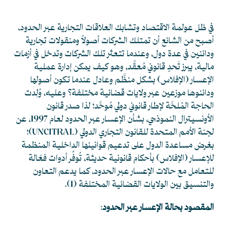
في ظل عولمة الاقتصاد وتشابك العلاقات التجارية عبر الحدود،
أصبح من الشائع أن تمتلك الشركات أصولاً ومنقولات تجارية
ودائنين في عدة دول، وعندما تتعثر تلك الشركات وتدخل في أزمات
مالية، يبرز تَحدٍ قانوني مُعقَّد، وهو كيف يمكن إدارة عملية
الإعسار (الإفلاس) بشكل منظَّم وعادل عندما تكون أصولها
ودائنوها موزعين عبر ولايات قضائية مختلفة؟ وعليه، وُلِدت
الحاجة المُلحَّة لإطار قانوني دولي مُوحَّد؛ لذا صدر قانون
الأونسيترال النموذجي، بشأن الإعسار عبر الحدود لعام 1997، عن
لجنة الأمم المتحدة للقانون التجاري الدولي (UNCITRAL)؛
بغرض مساعدة الدول على تدعيم قوانينها الداخلية المنظمة
للإعسار (الإفلاس) بأحكام قانونية حديثة، تُوفِّر أدوات فعّالة
للتعامل مع حالات الإعسار عبر الحدود، كما يدعم التعاون
والتنسيق بين الولايات القضائية المختلفة
(1)
.
المقصود بحالة الإعسار عبر الحدود
: