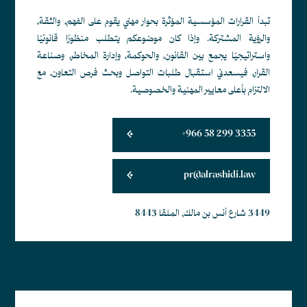
تبدأ القرارات المؤسسية المؤثرة بحوار مهني يقوم على الفهم، والثقة،
والرؤية المشتركة. وإذا كان موضوعكم يتطلب منظورًا قانونيًا
واستراتيجيًا يجمع بين القانون، والحوكمة، وإدارة المخاطر، وصناعة
القرار، فيسعدني استقبال طلبات التواصل وبحث فرص التعاون، مع
الالتزام بأعلى معايير المهنية والخصوصية.
+966 58 299 3355
pr@alrashidi.law
3449 شارع أنس بن مالك, الملقا 8443
أبجد هوز حطي كلمن سعفص قرشت ثخذ ضظغ