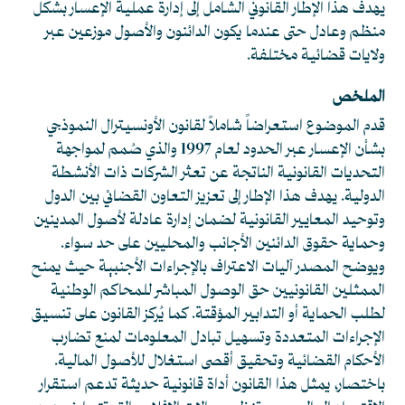
يهدف هذا الإطار القانوني الشامل إلى إدارة عملية الإعسار بشكل
منظم وعادل حتى عندما يكون الدائنون والأصول موزعين عبر
ولايات قضائية مختلفة.
الملخص
قدم الموضوع استعراضاً شاملاً لقانون الأونسيترال النموذجي
بشأن الإعسار عبر الحدود لعام 1997 والذي صُمم لمواجهة
التحديات القانونية الناتجة عن تعثر الشركات ذات الأنشطة
الدولية. يهدف هذا الإطار إلى تعزيز التعاون القضائي بين الدول
وتوحيد المعايير القانونية لضمان إدارة عادلة لأصول المدينين
وحماية حقوق الدائنين الأجانب والمحليين على حد سواء.
ويوضح المصدر آليات الاعتراف بالإجراءات الأجنبية حيث يمنح
الممثلين القانونيين حق الوصول المباشر للمحاكم الوطنية
لطلب الحماية أو التدابير المؤقتة. كما يُركز القانون على تنسيق
الإجراءات المتعددة وتسهيل تبادل المعلومات لمنع تضارب
الأحكام القضائية وتحقيق أقصى استغلال للأصول المالية.
باختصار، يمثل هذا القانون أداة قانونية حديثة تدعم استقرار