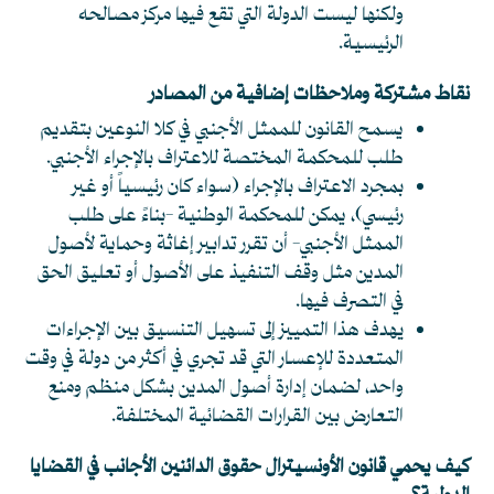
ولكنها ليست الدولة التي تقع فيها مركز مصالحه
الرئيسية.
نقاط مشتركة وملاحظات إضافية من المصادر
يسمح القانون للممثل الأجنبي في كلا النوعين بتقديم
طلب للمحكمة المختصة للاعتراف بالإجراء الأجنبي.
بمجرد الاعتراف بالإجراء (سواء كان رئيسياً أو غير
رئيسي)، يمكن للمحكمة الوطنية -بناءً على طلب
الممثل الأجنبي- أن تقرر تدابير إغاثة وحماية لأصول
المدين مثل وقف التنفيذ على الأصول أو تعليق الحق
في التصرف فيها.
يهدف هذا التمييز إلى تسهيل التنسيق بين الإجراءات
المتعددة للإعسار التي قد تجري في أكثر من دولة في وقت
واحد، لضمان إدارة أصول المدين بشكل منظم ومنع
التعارض بين القرارات القضائية المختلفة.
كيف يحمي قانون الأونسيترال حقوق الدائنين الأجانب في القضايا