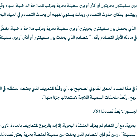
ين سفينتين بحريتين أو أكثر، أو بين سفينة بحرية ومركب للملاحة الداخلية، سواء وقع ا
م يهتموا بمكان حدوث التصادم، وبذلك يستوي لديهم أن يحدث التصادم في المياه البحري
م الذي يحصل بين سفينتين بحريتين أو بين سفينة بحرية ومركب ملاحة داخلية، بغَضِّ النظ
 مادته الأولى التصادم بأنه: “التصادم الذي يحدث بين سفينتين أو أكثر، أو بين سفينة و
ي هذا الصدد المعنى القانوني الصحيح لها، أي وفقًا للتعريف الذي وضعه المنظِّم في الن
بح، وتُعدُّ ملحقات السفينة اللازمة لاستغلالها جزءًا منها”.
ور؛ لا يُعَدُّ تصادمًا
(8)
.
 مع أن النظام لم يعرِّف المنشأة البحرية، إلا إنه بالرجوع للتعاريف بالمادة الأولى م
ي حكم السفينة”، ومن ثَم فإن التصادم الذي يحدث من سفينة لمنصة بحرية يعتبر تصادمًا.