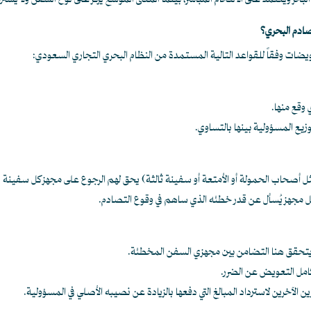
حر ويعتمد على الالتحام المباشر، بينما المعنى الموسع يركز على نوع السفن ولا يشترط
صادم البحري؟
يضات وفقاً للقواعد التالية المستمدة من النظام البحري التجاري السعودي:
وقع منها.
يع المسؤولية بينها بالتساوي.
(مثل أصحاب الحمولة أو الأمتعة أو سفينة ثالثة) يحق لهم الرجوع على مجهز كل سفين
كل مجهز يُسأل عن قدر خطئه الذي ساهم في وقوع التصادم.
ا يتحقق هنا التضامن بين مجهزي السفن المخطئة.
امل التعويض عن الضرر.
ن الآخرين لاسترداد المبالغ التي دفعها بالزيادة عن نصيبه الأصلي في المسؤولية.