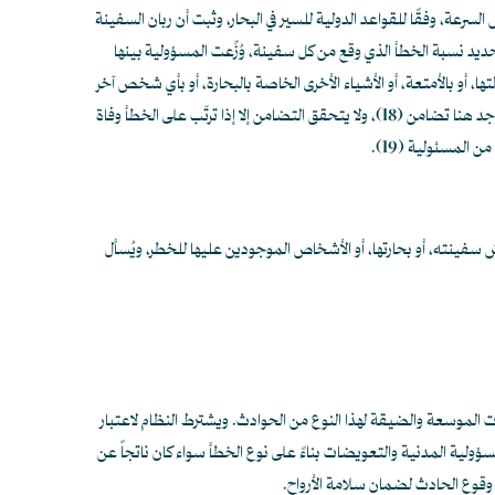
سرعة، وفقًا للقواعد الدولية للسير في البحار، وثبت أن ربان السفينة
ديد نسبة الخطأ الذي وقع من كل سفينة، وُزِّعت المسؤولية بينها
ها، أو بالأمتعة، أو الأشياء الأخرى الخاصة بالبحارة، أو بأي شخص آخر
وجد هنا تضامن
(18)
، ولا يتحقق التضامن إلا إذا ترتّب على الخطأ وفاة
ه من المسئولية
(19)
.
ِض سفينته، أو بحارتها، أو الأشخاص الموجودين عليها للخطر، ويُسأل
ات الموسعة والضيقة لهذا النوع من الحوادث. ويشترط النظام لاعتبار
ولية المدنية والتعويضات بناءً على نوع الخطأ سواء كان ناتجاً عن
د وقوع الحادث لضمان سلامة الأرواح.