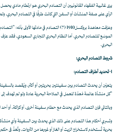
يرى غالبية الفقهاء القانونيين أن التصادم البحري هو ارتطام مادي يحصل ب
الرأي على صفة المنشآت أو السفن التي كانت طرفًا في التصادم البحري، ول
وعرَّفت معاهدة بروكسل1910
(7)
التصادم في مادتها الأولى بأنه: “التصاد
الموسّع للتصادم البحري. أما النظام البحري التجاري السعودي، فقد عرَّف في
البحري.
شروط التصادم البحري:
1
-تحديد أطراف التصادم:
يتعيَّن أن يحدث التصادم بين سفينتين بحريتين أو أكثر، ويُقصد بالسفينة ف
“كل منشأة عائمة مُعدَّة للعمل في الملاحة البحرية عادة ولو لم تهدف إلى الر
وبالتالي فإن التصادم الذي يحدث مع حطام سفينة أخرى، أو كرّاكة، أو أحد الجس
وتسري أحكام هذا التصادم على ذلك الذي يحدث بين السفينة وأي منشأة بحرية،
بحرية تُستخدم لاستخراج الزيت أو الغاز أو غيرها من الثروات، وتُعَدُّ ف