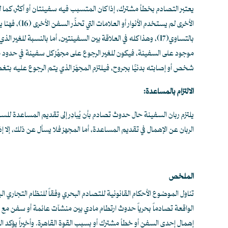
يعتبر التصادم بخطأ مشترك، إذا كان المتسبب فيه سفينتان أو أكثر، كما لو
الأخرى لم يستخدم الأنوار أو العلامات التي تحذِّر السفن الأخرى
(16)
، فهنا 
بالتساوي
(17)
، وهذا كله في العلاقة بين السفينتين، أما بالنسبة للغير ال
موجود على السفينة، فيكون للغير الرجوع على مجهِّز كل سفينة في حدو
شخص أو إصابته بدنيًّا بجروح، فيلتزم المجهّز الذي يتم الرجوع عليه بت
الالتزام بالمساعدة:
يلتزم ربان السفينة حال حدوث تصادم بأن يُبادِر إلى تقديم المساعدة للسف
الربان عن الإهمال في تقديم المساعدة، أما المجهز فلا يسأل عن ذلك، إلا 
الملخص
تناول الموضوع الأحكام القانونية للتصادم البحري وفقاً للنظام التجاري 
الواقعة تصادماً بحرياً حدوث ارتطام مادي بين منشآت عائمة أو سفن مع 
إهمال إحدى السفن أو خطأ مشترك أو بسبب القوة القاهرة. وأخيراً يؤكد ال