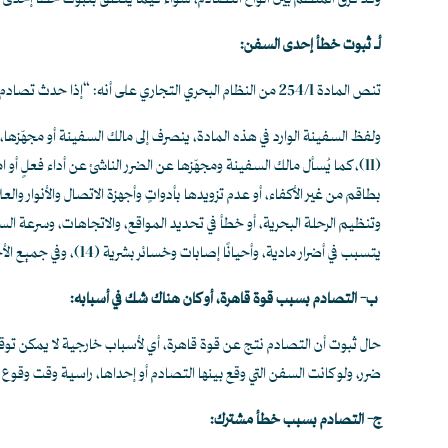
وقد فرَّق المنظم بين أنواع التصادم، سواء فيما يتعلق بثبوت خطأ إحدى ال
أـ ثبوت خطأ إحدى السفن:
تنص المادة 254/1 من النظام البحري التجاري على أنه: “إذا حدث تصادم بسبب خطأ إحدى السفن التزمت السفينة المُحدثة للضرر بالتعويض الذي يترتب على هذا التصادم…..”.
ولفظ السفينة الوارد في هذه المادة، ينصرف إلى مالك السفينة أو مجهّزها، 
(11)
، كما يُسأل مالك السفينة ومجهّزها عن الضرر الناشئ عن أداء فعلٍ أ
بطاقم من غير الأكفاء، أو عدم تزويدها بأدواتٍ وأجهزة الاتصال والأنوار والع
وتنظيم الرحلة البحرية، أو خطأ في تحديد المواقع، والاتجاهات، وسرعة ال
يتسبب في أضرار مادية، وأحيانًا إصابات وخسائر بشرية
(14)
،
وفي جميع الأ
ب-
التصادم بسبب قوة قاهرة، أو كان هناك شك في أسبابه:
حال ثبوت أن التصادم نتج عن قوة قاهرة، أي لأسباب خارجية لا يمكن توقع
ضرر، ولو كانت السفن التي وقع بينها التصادم أو إحداها، راسية وقت وقوع
ج-
التصادم بسبب خطأ مشترك: