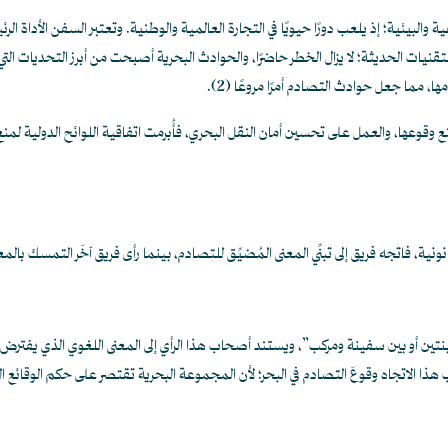
 والبيئية؛ إذ يلعب دورًا حيويًا في التجارة العالمية والوطنية. وتعتبر السفن الأداة الر
تقنيات الحديثة؛ لا يزال الخطر حاضرًا، والحوادث البحرية أصبحت من أبرز التحديات التي
ا، مما جعل حوادث التصادم أمرًا مروعًا
(2)
.
عها، والعمل على تحسين أمان النقل البحري، فأُبرمت اتفاقية اللوائح الدولية لمنع التص
ة، فاتجه فريق إلى تبنِّي المعنى المُضيِّق للتصادم، بينما رأى فريق آخَر التمسك بالمعن
 سفينتين أو بين سفينة ومركب”، ويستند أصحاب هذا الرأي إلى المعنى اللغوي الذي يفت
الاتجاه وقوعَ التصادم في البحر؛ لأن المجموعة البحرية تقتصر على حكم الوقائع التي 