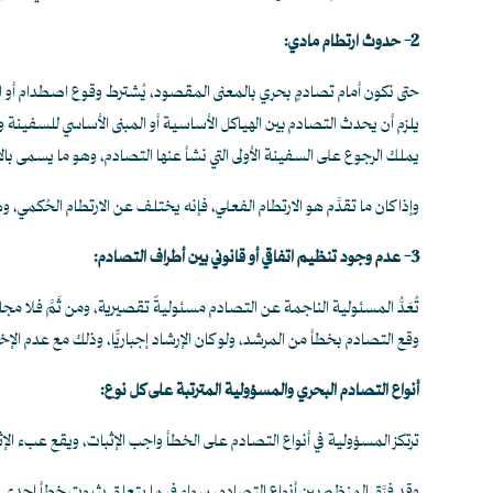
2- حدوث ارتطام مادي:
حتى نكون أمام تصادمٍ بحري بالمعنى المقصود، يُشترط وقوع اصطدام أو ارتطا
يلزم أن يحدث التصادم بين الهياكل الأساسية أو المبنى الأساسي للسفينة وا
يملك الرجوع على السفينة الأولى التي نشأ عنها التصادم، وهو ما يسمى ب
وإذا كان ما تقدَّم هو الارتطام الفعلي، فإنه يختلف عن الارتطام الحُكمي،
3- عدم وجود تنظيم اتفاقي أو قانوني بين أطراف التصادم:
تُعَدُّ المسئولية الناجمة عن التصادم مسئوليةً تقصيرية، ومن ثَمَّ فلا م
وقع التصادم بخطأ من المرشد، ولو كان الإرشاد إجباريًّا، وذلك مع عدم الإخ
أنواع التصادم البحري والمسؤولية المترتبة على كل نوع:
ترتكز المسؤولية في أنواع التصادم على الخطأ واجب الإثبات، ويقع عبء الإ