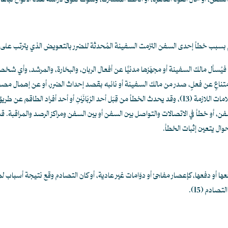
سفن، أو حال القوة القاهرة، أو الخطأ المشترك، وسوف نتولى دراسة هذه الأنواع تباعًا 
فيُسأل مالك السفينة أو مجهّزها مدنيًّا عن أفعال الربان، والبحّارة، والمرشد، وأي شخص
و امتناعٍ عن فعلٍ، صدر من مالك السفينة أو نائبه بقصد إحداث الضرر، أو عن إهمال م
لامات اللازمة
(13)
، وقد يحدث الخطأ من قِبَل أحد الرُبّانَيْنِ أو أحد أفراد الطاقم عن
سفن، أو خطأ في الاتصالات والتواصل بين السفن أو بين السفن ومراكز الرصد والمراقبة.
حوال يتعين إثبات الخطأ.
ها أو دفعها، كإعصار مفاجئ أو دوّامات غير عادية، أو كان التصادم وقع نتيجة أسباب 
 التصادم
(15)
.