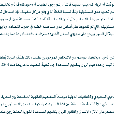
 ثبت أن الربان كان يسير بسرعة فائقة، رغم وجود الضباب أو وجود ظروف تُبرر تخفيض ال
يتم تحديد مدى المسئولية وفقًا لنسبة الخطأ الذي وقع من كل سفينة، فإذا استحال تح
ذي لحقه ضرر من هذا التصادم، كأنْ يكون التصادم قد ألحق أضرارًا بسفينة أخرى أو بحمولت
د مسئوليته، التي تم تقديرها على أساس مدى مساهمة خطئه في حدوث التصادم، ولا ي
غطية كل الضرر، ويرجع على مجهزي السفن الأخرى؛ لاسترداد ما دفعه بالزيادة عما يخص
ن الأخرى وبحّارتها، وغيرهم من الأشخاص الموجودين عليها، وذلك بالقَدْر الذي لا يُعرّ
إذا ثبت أن عدم قيام الربان بتقديم المساعدة جاء تنفيذًا لتعليمات صريحة منه
(20)
.
البحري السعودي والاتفاقيات الدولية موضحاً المفاهيم الفقهية المختلفة بين التعريف
غياب أي علاقة تعاقدية مسبقة بين الأطراف المتضررة. كما يستعرض النص توزيع المسؤ
مصدر على الالتزام الإنساني والقانوني للربان بتقديم المساعدة الفورية للمتضررين عن