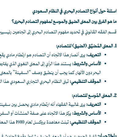
اسئلة حول أنواع التصادم البحري في النظام السعودي
ما هو الفرق بين المعنى الضيق والموسع لمفهوم التصادم البحرى؟
قسم الفقه القانوني في تحديد مفهوم التصادم البحري إلى اتجاهين رئيسيين
1. المعنى المُضيِّق (الضيق) للتصادم:
التعريف:
يرى أنصار هذا الاتجاه أن التصادم هو ارتطام مادي يقع
الأساس والشروط:
يستند هذا الرأي إلى المعنى اللغوي الذي يفتر
البحر دون الأنهار. كما يجب أن ينطبق وصف “السفينة” بالمعنى ال
الموقف التنظيمي:
تبنى النظام البحري التجاري السعودي هذا ال
2. المعنى المُوسع للتصادم:
التعريف:
يرى غالبية الفقهاء أنه ارتطام مادي يحصل بين سفينتي
الأساس والشروط:
يركز هذا الاتجاه على صفة المنشآت أو السفن ال
الموقف التنظيمي:
تبنت معاهدة بروكسل لعام 1910 هذا المعنى الموسع حيث نصت في مادتها الأولى على وقوع التصادم بغض النظر عن المياه التي حدث فيها.
باختصار: