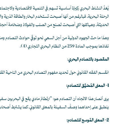
يُعَدُّ النشاط البحري ركيزة أساسية تسهم في التنمية الاقتصادية والاجتماعية
الرحلة البحرية، فبالرغم من أنها أصبحت تستخدم البخار والطاقة الذرية وال
الحديثة، وهياكلها التي أصبحت تصنع من الصلب والفولاذ وضخامة أحجامه
وهذا ما حث الجهود الدولية من أجل السعي نحو توقّي حوادث التصادم ومنع وقو
نفاذها بموجب المادة 259 من النظام البحري التجاري
(4)
.
المقصود بالتصادم البحري
:
انقسم الفقه القانوني حول تحديد مفهوم التصادم البحري من الناحية القانوني
1- المعنى المُضيِّق للتصادم:
يرى أنصار هذا الاتجاه أن التصادم هو: “ارتطامٌ مادي يقع في البحر بين
ينطبق على إحداهما وصفُ السفينة بالمعنى القانوني، كما يشترط أصحاب هذا 
2- المعنى المُوسع للتصادم: