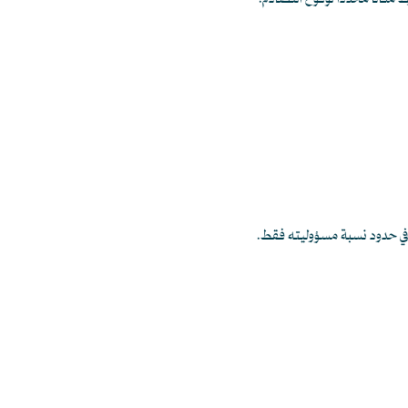
 مكاناً محدداً لوقوع التصادم.
ة في حدود نسبة مسؤوليته فقط.