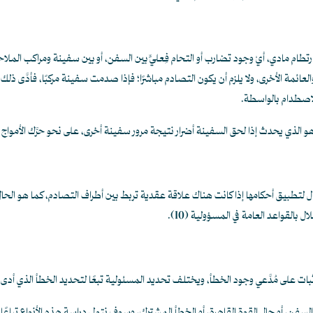
م مادي، أيْ وجود تضارب أو التحام فِعليٍّ بين السفن، أو بين سفينة ومراكب الملاحة ا
لعائمة الأخرى، ولا يلزم أن يكون التصادم مباشرًا؛ فإذا صدمت سفينة مركبًا، فأدَّى ذل
الاصطدام بالواسطة.
 وهو الذي يحدث إذا لحق السفينة أضرار نتيجة مرور سفينة أخرى، على نحو حرَّك الأمواج ت
جال لتطبيق أحكامها إذا كانت هناك علاقة عقدية تربط بين أطراف التصادم، كما هو الحال
لال بالقواعد العامة في المسؤولية
(10)
.
ثبات على مُدَّعي وجود الخطأ، ويختلف تحديد المسئولية تبعًا لتحديد الخطأ الذي أدى 