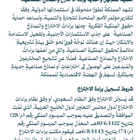
أهمية تسجيل وحماية براءة الاختراع والنماذج الصناعية:
تشهد المملكةُ تطوّرًا ملحوظًا في استثماراتِها الدولية، وفقًا
لتقاريرِ مؤتمرِ الأممِ المتحدةِ للتجارةِ والتنمية، وتساعد حمايةُ
حقوقِ المِلكيةِ الفكرية -ومنها براءاتُ الاختراعِ والنماذجُ
الصناعيةُ- على جذبِ الاستثماراتِ الأجنبية، وتفعيل الاستدامةِ
والابتكار؛ حيث إن هنالك توجُّهٌ قويٌّ نحو خَلْقِ بيئةٍ تشريعيةٍ
ملائمةٍ لحقوقِ المِلكيةِ الصناعية، والتي من أهمِّها براءاتُ
الاختراعِ والنماذجُ الصناعية. فَضْلًا عن تشجيعِ المخترعينَ
والمُبْدِعينَ على الوصولِ إلى اختراعاتٍ أو نماذجَ صناعيةٍ جديدةٍ
ومبتكَرةٍ، تسهمُ في النهضةِ الاقتصاديةِ للمملكة.
شروط تسجيل براءة الاختراع
:
قد يُسجَّل الاختراع وفق النظام السعودي، أو وفق نظامِ براءاتِ
الاختراعِ لدولِ مجلسِ التعاونِ لدولِ الخليجِ العربية، الذي تمَّت
الموافقةُ والتصديقُ عليه بموجبِ المرسومِ الملكي رقم (م/28)
بتاريخ 10/6/1422هـ، المعدَّلِ بموجبِ المرسومِ الملكي رقم
(م/74) بتاريخ 6/8/1443هـ، فيقوم مكتبُ براءاتِ الاختراعِ