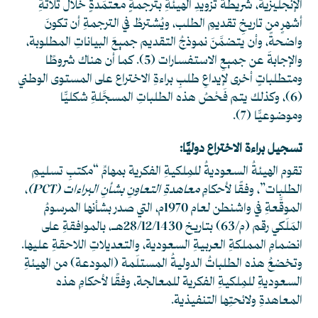
الإنجليزية، شريطة تزويدِ الهيئةِ بترجمةٍ معتمَدةٍ خلال ثلاثةِ
أشهرٍ من تاريخِ تقديمِ الطلب، ويُشترطُ في الترجمةِ أن تكونَ
واضحةً، وأن يتضمَّنَ نموذجُ التقديم جميعَ البياناتِ المطلوبة،
والإجابةَ عن جميعِ الاستفسارات
(5)
. كما أن هناك شروطًا
ومتطلباتٍ أخرى لإيداعِ طلبِ براءةِ الاختراع على المستوى الوطني
(6)
، وكذلك يتم فَحْصُ هذه الطلباتِ المسجَّلةِ شكليًّا
وموضوعيًّا
(7)
.
تسجيل براءة الاختراع دوليًّا:
تقوم الهيئةُ السعوديةُ للمِلكيةِ الفكرية بمهامِّ “مكتبِ تسليمِ
الطلبات”، وفقًا لأحكامِ
معاهدةِ التعاونِ بشأنِ البراءات (PCT)
،
الموقَّعةِ في واشنطن لعام 1970م، التي صدر بشأنها المرسومُ
المَلَكي رقم (م/63) بتاريخ 28/12/1430هـ، بالموافقةِ على
انضمامِ المملكةِ العربيةِ السعودية، والتعديلاتِ اللاحقةِ عليها.
وتخضعُ هذه الطلباتُ الدوليةُ المستلَمة (المودعة) من الهيئةِ
السعوديةِ للمِلكيةِ الفكرية للمعالجة، وفقًا لأحكامِ هذه
المعاهدةِ ولائحتِها التنفيذية.