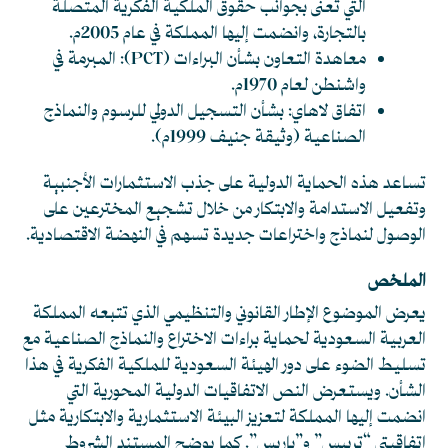
التي تُعنى بجوانب حقوق الملكية الفكرية المتصلة
بالتجارة، وانضمت إليها المملكة في عام 2005م.
معاهدة التعاون بشأن البراءات (PCT): المبرمة في
واشنطن لعام 1970م.
اتفاق لاهاي: بشأن التسجيل الدولي للرسوم والنماذج
الصناعية (وثيقة جنيف 1999م).
تساعد هذه الحماية الدولية على جذب الاستثمارات الأجنبية
وتفعيل الاستدامة والابتكار من خلال تشجيع المخترعين على
الوصول لنماذج واختراعات جديدة تسهم في النهضة الاقتصادية.
الملخص
يعرض الموضوع الإطار القانوني والتنظيمي الذي تتبعه المملكة
العربية السعودية لحماية براءات الاختراع والنماذج الصناعية مع
تسليط الضوء على دور الهيئة السعودية للملكية الفكرية في هذا
الشأن. ويستعرض النص الاتفاقيات الدولية المحورية التي
انضمت إليها المملكة لتعزيز البيئة الاستثمارية والابتكارية مثل
اتفاقيتي “تريبس” و”باريس”. كما يوضح المستند الشروط