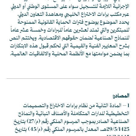
الإجرائية اللازمة للتسجيل سواء على المستوى الوطني أو الدولي
عبر مكتب براءات الاختراع الخليجي ومعاهدة التعاون الدولي.
يحدد الموضوع بوضوح فترات الحماية القانونية الممنوحة
للمبتكرين والتي تمتد لعشرين عاماً للبراءات وخمسة عشر عاماً
للنماذج الصناعية لضمان حقوقهم الاقتصادية. ويختتم النص
بشرح المعايير الفنية والقيمية التي تحكم قبول هذه الابتكارات
بما يضمن مواءمتها مع الأنظمة المحلية والاتفاقيات العالمية.
المصادر:
1 – المادة الثانية من نظام براءات الاختراع والتصميمات
التخطيطية للدارات المتكاملة والأصناف النباتية والنماذج
الصناعية الصادر بموجب المرسوم الملكي رقم (م/27) بتاريخ
29/5/1425هـ، المعدل بالمرسوم الملكي رقم (م/45) بتاريخ