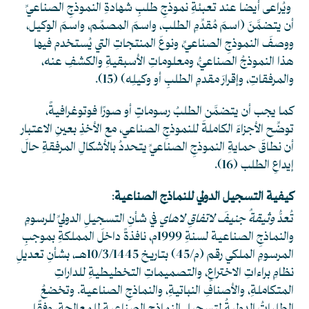
ويُراعى أيضا عند تعبئةِ نموذجِ طلبِ شهادةِ النموذجِ الصناعيِّ
أن يتضمَّنَ (اسمَ مُقدِّمِ الطلب، واسمَ المصمِّم، واسمَ الوكيل،
ووصفَ النموذجِ الصناعيِّ، ونوعَ المنتجاتِ التي يُستخدم فيها
هذا النموذجُ الصناعيُّ، ومعلوماتِ الأسبقيةِ والكشفِ عنه،
والمرفقاتِ، وإقرارَ مقدمِ الطلبِ أو وكيلِه)
(15)
.
كما يجب أن يتضمَّن الطلبُ رسوماتٍ أو صورًا فوتوغرافيةً،
توضِّح الأجزاءَ الكاملةَ للنموذجِ الصناعي، مع الأخذِ بعينِ الاعتبار
أن نطاقَ حمايةِ النموذجِ الصناعيِّ يتحددُ بالأشكالِ المرفقةِ حالَ
إيداعِ الطلب
(16)
.
كيفية التسجيل الدولي للنماذج الصناعية
:
تُعدُّ
وثيقةُ جنيفَ لاتفاقِ لاهاي
في شأنِ التسجيلِ الدوليِّ للرسومِ
والنماذجِ الصناعية لسنةِ 1999م، نافذةً داخلَ المملكةِ بموجبِ
المرسومِ الملكي رقم (م/45) بتاريخ 10/3/1445هـ، بشأنِ تعديلِ
نظامِ براءاتِ الاختراعِ، والتصميماتِ التخطيطيةِ للداراتِ
المتكاملةِ، والأصنافِ النباتيةِ، والنماذجِ الصناعية. وتخضعُ