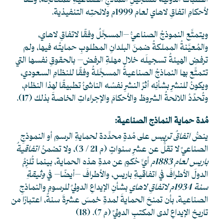
الطلباتُ الدوليةُ لتسجيلِ النماذجِ الصناعيةِ للمعالجة، وفقًا
لأحكامِ اتفاقِ لاهاي لعام 1999م ولائحتِه التنفيذية.
ويتمتَّع النموذجُ الصناعيُّ –المسجَّلُ وفقًا لاتفاقِ لاهاي،
والمُعيَّنةُ المملكةُ ضمنَ البلدانِ المطلوبِ حمايتُه فيها، ولم
ترفضِ الهيئةُ تسجيلَه خلال مهلةِ الرفض– بالحقوقِ نفسها التي
تتمتَّع بها النماذجُ الصناعيةُ المسجَّلةُ وفقًا للنظامِ السعودي،
ويكونُ للنشرِ بشأنِه أثرُ النشرِ نفسُه الناشئُ تطبيقًا لهذا النظام،
وتُحدِّدُ اللائحةُ الشروطَ والأحكامَ والإجراءاتِ الخاصةَ بذلك
(17)
.
مُدة حماية النماذج الصناعية:
ينصُّ
اتفاقُ تريبس
على مُدةٍ محدَّدة لحمايةِ الرسمِ أو النموذجِ
الصناعيِّ لا تقلُّ عن عشرِ سنواتٍ (م 21 / 3)، ولا تضمنُ
اتفاقيةُ
باريس لعام 1883م
أيَّ حُكمٍ عن مدةِ هذه الحماية، بينما تُلزِمُ
الدولَ الأطرافَ في اتفاقيةِ باريس، والأطرافَ –أيضًا– في
وثيقةِ
سنة 1934م لاتفاقِ لاهاي
بشأنِ الإيداعِ الدوليِّ للرسومِ والنماذجِ
الصناعية، بأن تمنحَ الحمايةَ لمدةِ خمسَ عشرةَ سنةً، اعتبارًا من
تاريخِ الإيداعِ لدى المكتبِ الدوليِّ (م 7).
(18)