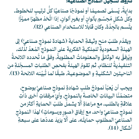
شروط تسجيل النماذج الصناعية:
بدايةً، يُسمَّى تصميمًا أو نموذجًا صناعيًّا كلُّ ترتيبٍ للخطوط،
وكلُّ شكلٍ مُجسَّمٍ بألوانٍ أو بغيرِ ألوانٍ، إذا اتَّخذ مظهرًا مميَّزًا
يتَّسم بالجِدَّة، وكان قابلًا للاستخدامِ الصناعي
(12)
.
ويقدَّم طلبُ منحِ وثيقةِ الحماية (شهادة نموذجٍ صناعيٍّ) إلى
الهيئةِ السعوديةِ للمِلكيةِ الفكرية على النموذجِ المُعدِّ لذلك،
ويُرفقُ به الوثائقُ والمعلوماتُ المطلوبةُ، وفقَ ما تُحدده اللائحةُ
التنفيذيةُ للنظام، ثم تقومُ الهيئةُ بفحصِ الطلباتِ المسجَّلةِ من
الناحيتين الشكليةِ و الموضوعية، طبقًا لما تُبيِّنه اللائحة
(13)
.
ويجب أن يُعبَّأ نموذجُ طلبِ شهادةِ نموذجٍ صناعيٍّ بوضوحٍ،
متضمِّنًا البياناتِ الخاصةَ بالنموذجِ، وأيَّ مرفقاتٍ أخرى ذاتِ
علاقةٍ بالطلب، مع مراعاةِ ألَّا يشملَ طلبُ الحمايةِ أكثرَ من
نموذجٍ صناعيٍّ واحد، مع إرفاقِ (صورٍ ورسوماتٍ) لهذا النموذجِ
الصناعيِّ المطلوبِ حمايتُه، على ألَّا يزيدَ عددُها على سبعةِ
أشكال
(14)
.