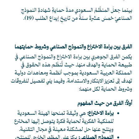
بينما جعلَ المنظِّمُ السعودي مدةَ حمايةِ شهادةِ النموذجِ
الصناعيِّ خمسَ عشرةَ سنةً من تاريخِ إيداعِ الطلب
(19)
.
الفرق بين براءة الاختراع والنموذج الصناعي وشروط حمايتهما
يكمن الفرق الجوهري بين براءة الاختراع والنموذج الصناعي في
طبيعة الحماية والهدف منها، حيث تُنظّم هذه الحقوق في
المملكة العربية السعودية بموجب أنظمة ومعاهدات دولية
تهدف إلى تعزيز الابتكار والاستدامة. وفيما يلي تفصيل للفروقات
وشروط الحماية لكل منهما:
أولاً: الفرق من حيث المفهوم
براءة الاختراع:
هي وثيقة تمنحها الهيئة السعودية
للملكية الفكرية لحماية فكرة يتوصل إليها المخترع
وينتج عنها حل لمشكلة معينة في مجال التقنية.
النموذج الصناعي:
يركز على المظهر الخارجي للمنتج،