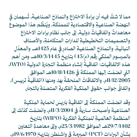
مما لا شكَّ فيه أن براءةَ الاختراعِ والنماذجَ الصناعيةَ، تُسهمان في
النهضةِ الصناعيةِ والاقتصاديةِ للمملكة، ويُنظِّم هذا الموضوع
معاهداتٌ واتفاقياتٌ دولية، إلى جانب نظامِ براءاتِ الاختراعِ
والتصميماتِ التخطيطيةِ للداراتِ المتكاملةِ، والأصنافِ
النباتيةِ، والنماذجِ الصناعيةِ الصادرِ في عام 1425هـ، والمعدَّلِ
بالمرسومِ الملكي رقم (م/45) بتاريخ 10/3/1445هـ، ومن أهم
هذه الاتفاقيات: اتفاقيةُ إنشاءِ منظمةِ التجارةِ الدولية (WTO)،
التي انضمَّت إليها المملكة في 10/11/1426هـ الموافق
11/12/2005م. والاتفاقاتُ الملحقةُ بها، ومنها (اتفاقيةُ تريبس)،
واتفاقُ جوانبِ حقوقِ المِلكيةِ الفكريةِ المتصلةِ بالتجار.
وقد انضمَّت المملكةُ إلى اتفاقيةِ باريسَ لحمايةِ المِلكيةِ
الصناعية وأصبحت ساريةً في 11/3/2004م، وانضمَّت كذلك إلى
المنظمةِ العالميةِ للمِلكيةِ الفكرية (WIPO) بتاريخ
29/7/1402هـ الموافق 25/3/1982م، وإلى معاهدةِ التعاونِ
بشأنِ البراءات (PCT) المبرمة في واشنطن بتاريخ 19/6/1970م،