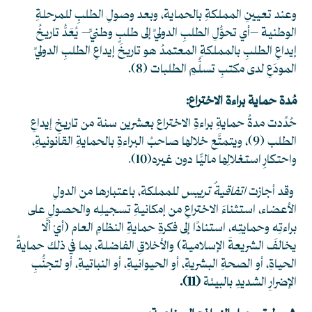
وعند تعيينِ المملكةِ بالحماية، وبعد وصولِ الطلبِ للمرحلةِ
الوطنية –أي تحوُّلِ الطلبِ الدوليِّ إلى طلبٍ وطنيٍّ– يُعَدُّ تاريخُ
إيداعِ الطلبِ بالمملكةِ المعتمدُ هو تاريخَ إيداعِ الطلبِ الدوليِّ
المودَعِ لدى مكتبِ تسلُّمِ الطلبات
(8)
.
مُدة حماية براءة الاختراع:
حُدِّدت مدةُ حمايةِ براءةِ الاختراع بعشرين سنة من تاريخِ إيداعِ
الطلب
(9)
، ويتمتَّع خلالها صاحبُ البراءةِ بالحمايةِ القانونيةِ،
واحتكارِ استغلالِها ماليًّا دون غيره
(10)
.
وقد أجازت
اتفاقيةُ تريبس
للمملكة، باعتبارها من الدولِ
الأعضاء، استثناءَ الاختراعِ من إمكانيةِ تسجيلِه والحصولِ على
براءتِه وحمايتِه، استنادًا إلى فكرةِ حمايةِ النظامِ العام (أيْ ألَّا
يخالفَ الشريعةَ الإسلامية) والأخلاقِ الفاضلة، بما في ذلك حمايةُ
الحياةِ، أو الصحةِ البشريةِ، أو الحيوانيةِ، أو النباتيةِ، أو لتجنُّبِ
الإضرارِ الشديدِ بالبيئة
(11)
.