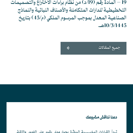
19 – المادة رقم (19/د) من نظام براءات الاختراع والتصميمات
التخطيطية للدارات المتكاملة والأصناف النباتية والنماذج
الصناعية المعدل بموجب المرسوم الملكي (م/45) بتاريخ
10/3/1445هـ.
جميع المقالات
دعنا نناقش مشروعك
تبدأ القرارات المؤسسية المؤثرة بحوار مهني يقوم على الفهم، والثقة،