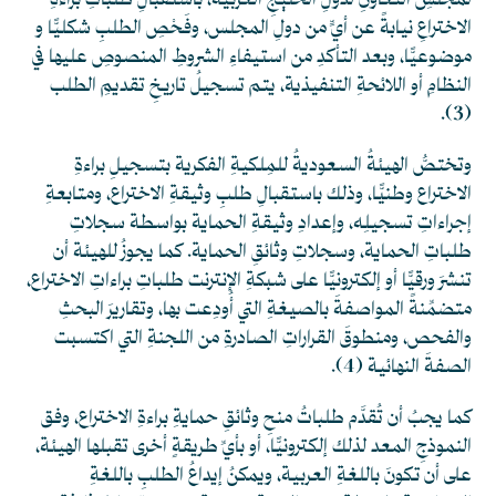
لمجلسِ التعاونِ لدولِ الخليجِ العربية، باستقبالِ طلباتِ براءةِ
الاختراعِ نيابةً عن أيٍّ من دولِ المجلس، وفَحْصِ الطلبِ شكليًّا و
موضوعيًّا، وبعد التأكدِ من استيفاءِ الشروطِ المنصوصِ عليها في
النظامِ أو اللائحةِ التنفيذية، يتم تسجيلُ تاريخِ تقديمِ الطلب
.
(3)
وتختصُّ الهيئةُ السعوديةُ للمِلكيةِ الفكرية بتسجيلِ براءةِ
الاختراع وطنيًّا، وذلك باستقبالِ طلبِ وثيقةِ الاختراع، ومتابعةِ
إجراءاتِ تسجيلِه، وإعدادِ وثيقةِ الحماية بواسطة سجلاتِ
طلباتِ الحماية، وسجلاتِ وثائقِ الحماية. كما يجوزُ للهيئة أن
تنشرَ ورقيًّا أو إلكترونيًّا على شبكةِ الإنترنت طلباتِ براءاتِ الاختراع،
متضمِّنةً المواصفةَ بالصيغةِ التي أُودِعت بها، وتقاريرَ البحثِ
والفحص، ومنطوقَ القراراتِ الصادرةِ من اللجنةِ التي اكتسبت
الصفةَ النهائية
(4)
.
كما يجبُ أن تُقدَّم طلباتُ منحِ وثائقِ حمايةِ براءةِ الاختراع، وفق
النموذجِ المعد لذلك إلكترونيًّا، أو بأيِّ طريقةٍ أخرى تقبلها الهيئة،
على أن تكونَ باللغةِ العربية، ويمكنُ إيداعُ الطلبِ باللغةِ