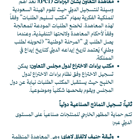
معاهدة التعاون بشأن البراءات (PCT):
تُعد أهم
وسيلة للتسجيل الدولي حيث تقوم الهيئة السعودية
للملكية الفكرية بمهام “مكتب تسليم الطلبات” وفقاً
لهذه المعاهدة. تخضع الطلبات المودعة للمعالجة
وفقاً لأحكام المعاهدة ولائحتها التنفيذية، وعندما
يصل الطلب إلى “المرحلة الوطنية” (تحويله لطلب
وطني) يُعتمد تاريخ إيداعه الدولي كتاريخ إيداع في
المملكة.
مكتب براءات الاختراع لدول مجلس التعاون:
يمكن
تسجيل الاختراع وفق نظام براءات الاختراع لدول
الخليج حيث يستقبل المكتب الطلبات نيابة عن دول
المجلس ويقوم بفحصها شكلياً وموضوعياً.
ثانياً: تسجيل النماذج الصناعية دولياً
تتم حماية المظهر الخارجي للمنتجات صناعياً على المستوى
الدولي عبر:
وثيقة جنيف لاتفاق لاهاي:
وهي المعاهدة المنظمة