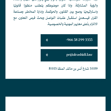
والرؤية المشتركة. وإذا كان موضوعكم يتطلب منظورًا قانونيًا
واستراتيجيًا يجمع بين القانون، والحوكمة، وإدارة المخاطر، وصناعة
القرار، فيسعدني استقبال طلبات التواصل وبحث فرص التعاون، مع
الالتزام بأعلى معايير المهنية والخصوصية.
+966 58 299 3355
pr@alrashidi.law
3449 شارع أنس بن مالك, الملقا 8443
أبجد هوز حطي كلمن سعفص قرشت ثخذ ضظغ