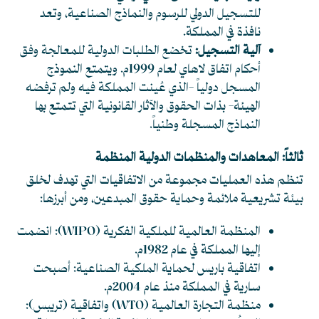
للتسجيل الدولي للرسوم والنماذج الصناعية، وتعد
نافذة في المملكة.
آلية التسجيل:
تخضع الطلبات الدولية للمعالجة وفق
أحكام اتفاق لاهاي لعام 1999م. ويتمتع النموذج
المسجل دولياً -الذي عُينت المملكة فيه ولم ترفضه
الهيئة- بذات الحقوق والآثار القانونية التي تتمتع بها
النماذج المسجلة وطنياً.
ثالثاً: المعاهدات والمنظمات الدولية المنظمة
تنظم هذه العمليات مجموعة من الاتفاقيات التي تهدف لخلق
بيئة تشريعية ملائمة وحماية حقوق المبدعين، ومن أبرزها:
المنظمة العالمية للملكية الفكرية (WIPO): انضمت
إليها المملكة في عام 1982م.
اتفاقية باريس لحماية الملكية الصناعية: أصبحت
سارية في المملكة منذ عام 2004م.
منظمة التجارة العالمية (WTO) واتفاقية (تريبس):