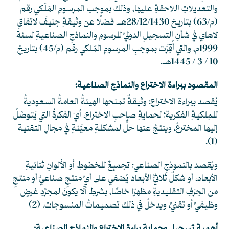
والتعديلاتِ اللاحقةِ عليها، وذلك بموجب المرسومِ المَلَكي رقم
(م/63) بتاريخ 28/12/1430هـ، فضلًا عن وثيقةِ جنيفَ لاتفاقِ
لاهاي في شأنِ التسجيلِ الدوليِّ للرسومِ والنماذجِ الصناعيةِ لسنة
1999م، والتي أُقِرَّت بموجبِ المرسومِ المَلكي رقم (م/45) بتاريخ
10 / 3 / 1445هـ.
المقصود ببراءة الاختراع والنماذج الصناعية:
يُقصد ببراءة الاختراع: وثيقةٌ تمنحها الهيئةُ العامةُ السعوديةُ
للمِلكيةِ الفكرية؛ لحمايةِ صاحبِ الاختراع، أيْ الفكرةُ التي يَتوصَّلُ
إليها المخترعُ، وينتجُ عنها حلٌّ لمشكلةٍ معيَّنةٍ في مجالِ التقنية
.
(1)
ويُقصد بالنموذجِ الصناعي: تجميعٌ للخطوطِ أو الألوانِ ثنائيةِ
الأبعاد، أو شكلٌ ثلاثيُّ الأبعاد يُضفي على أيِّ منتجٍ صناعيٍّ أو منتجٍ
من الحِرَفِ التقليديةِ مظهرًا خاصًّا، بشرطِ ألَّا يكونَ لمجرَّدِ غرضٍ
وظيفيٍّ أو تقنيٍّ، ويدخلُ في ذلك تصميماتُ المنسوجات.
(2)