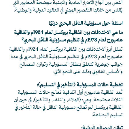
النص بين أنواع الأضرار المادية والزمنية موضحةً المعايير التي
يُقاس من خلالها التقصير المهني في العقود الدولية والوطنية.
اسئلة حول مسؤولية الناقل البحري دوليًا
ما هي الاختلافات بين اتفاقية بروكسل لعام 1924م واتفاقية
هامبورج لعام 1978م في تنظيم مسؤولية الناقل البحري؟
تمثل أبرز الاختلافات بين اتفاقية بروكسل لعام 1924م واتفاقية
هامبورج لعام 1978م في تنظيم مسؤولية الناقل البحري في عدة
جوانب جوهرية تتعلق بنطاق المسؤولية وتوازن المصالح
والأساس القانوني وذلك على النحو الآتي:
تغطية حالات المسؤولية (التأخير في التسليم):
تُعد اتفاقية هامبورج أول اتفاقية تعالج حالات المسؤولية
الثلاث مجتمعة، وهي: (الهلاك، والتلف، والتأخير)، في حين أن
اتفاقية بروكسل لم تعالج مسؤولية الناقل في حالة التأخير في
تسليم البضاعة.
توازن المصالح الدولية: