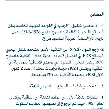
المصادر:
1- أ.د. محسن شفيق، “الجديد في القواعد الدولية الخاصة بنقل
البضائع بالبحر” (اتفاقية هامبورج بتاريخ 31/3/1978)، بدون
تاريخ، دار النهضة العربية القاهرة، ص ع.
2- راجع المواد (8،6،5) من اتفاقية الأمم المتحدة للنقل البحري
البضائع 1978، في تفصيل ذلك أ.د. حمزة حداد “اتفاقية هامبورج
1978م لنقل البحري -العقود التي تخضع الاتفاقية بالمقارنة مع
اتفاقية بروكسل 1924م مجلة دراسات مجلد 8، عدد 2 كانون
الأول 1981م، بجامعة الأردنية، ص130ومابعدها.
3- أ.د محسن شفيف -المرجع السابق، ص65،64.
4- الفقرات الثلاثة الأولى من المادة الثالثة من اتفاقية بروكسل
لعام 1924، حيث تم الرجوع إلى نصوصها المقابلة لسكوت