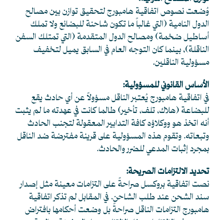
وُضعت نصوص اتفاقية هامبورج لتحقيق توازن بين مصالح
الدول النامية (التي غالباً ما تكون شاحنة للبضائع ولا تملك
أساطيل ضخمة) ومصالح الدول المتقدمة (التي تمتلك السفن
الناقلة)، بينما كان التوجه العام في السابق يميل لتخفيف
مسؤولية الناقلين.
الأساس القانوني للمسؤولية:
في اتفاقية هامبورج يُعتبر الناقل مسؤولاً عن أي حادث يقع
للبضاعة (هلاك، تلف، تأخير) طالما كانت في عهدته ما لم يثبت
أنه اتخذ هو ووكلاؤه كافة التدابير المعقولة لتجنب الحادث
وتبعاته. وتقوم هذه المسؤولية على قرينة مفترضة ضد الناقل
بمجرد إثبات المدعي للضرر والحادث.
تحديد الالتزامات الصريحة:
نصت اتفاقية بروكسل صراحةً على التزامات معينة مثل إصدار
سند الشحن عند طلب الشاحن. في المقابل لم تذكر اتفاقية
هامبورج التزامات الناقل صراحةً بل وضعت أحكامها بافتراض