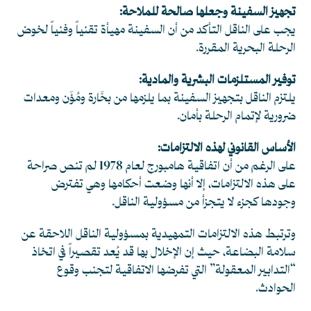
تجهيز السفينة وجعلها صالحة للملاحة:
يجب على الناقل التأكد من أن السفينة مهيأة تقنياً وفنياً لخوض
الرحلة البحرية المقررة.
توفير المستلزمات البشرية والمادية:
يلتزم الناقل بتجهيز السفينة بما يلزمها من بحَّارة ومُؤَن ومعدات
ضرورية لإتمام الرحلة بأمان.
الأساس القانوني لهذه الالتزامات:
على الرغم من أن اتفاقية هامبورج لعام 1978 لم تنص صراحة
على هذه الالتزامات، إلا أنها وضعت أحكامها وهي تفترض
وجودها كجزء لا يتجزأ من مسؤولية الناقل.
وترتبط هذه الالتزامات التمهيدية بمسؤولية الناقل اللاحقة عن
سلامة البضاعة، حيث إن الإخلال بها قد يُعد تقصيراً في اتخاذ
“التدابير المعقولة” التي تفرضها الاتفاقية لتجنب وقوع
الحوادث.