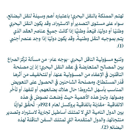
تهتم المملكة بالنقل البحري؛ باعتباره أهم وسيلة لنقل البضائع،
سواء على مستوى التصدير أو الاستيراد، وقد يكون النقل البحري
وطنيًا أو دوليًا، فيُعدُّ وطنيًّا إذا كانت جميعُ عناصر العقد الذي
يتم بموجبه النقل وطنيةً، وقد يكون دوليًا إذا وجد عنصر أجنبي
.
(1)
وتنبع مسؤولية الناقل البحري -بوجه عام- من مسألة تركّز الصراع
بين المصالح المتعارضة في عقد النقل البحري؛ إذ إن مصلحة
الناقلين في الإعفاء من المسؤولية عنها، أو للتخفيف من أثرها
قَدْر المستطاع، ومصلحة الشاحنين في الحصول على التعويض
المناسب بأسهل الشروط؛ حال هلاك بضائعهم، أو تلفها، أو تأخّر
وصولها. وتبرز هذه الأهمية حيث وُضعت نصوصٌ في هذه
الاتفاقية -مقارنة باتفاقية بروكسل لعام 1924م- تُحقِّق توازنًا
بين الدول النامية التي لا تمتلك أساطيل تجارية لاستيراد وتصدير
منتجاتها، والدول المتقدمة التي تمتلك السفن الناقلة لهذه
البضائع
(2)
.