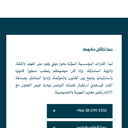
دعنا نناقش مشروعك
تبدأ القرارات المؤسسية المؤثرة بحوار مهني يقوم على الفهم، والثقة،
والرؤية المشتركة. وإذا كان موضوعكم يتطلب منظورًا قانونيًا
واستراتيجيًا يجمع بين القانون، والحوكمة، وإدارة المخاطر، وصناعة
القرار، فيسعدني استقبال طلبات التواصل وبحث فرص التعاون، مع
الالتزام بأعلى معايير المهنية والخصوصية.
+966 58 299 3355