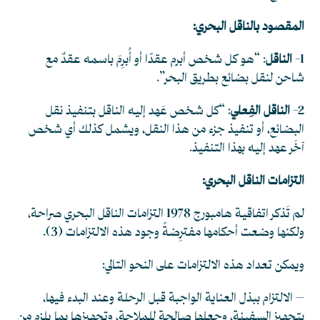
المقصود بالناقل البحري:
1-
الناقل
: “هو كل شخص أبرم عقدًا أو أُبرِمَ باسمه عقدٌ مع
شاحن لنقل بضائع بطريق البحر”.
2-
الناقل الفِعلي
: “كل شخص عَهد إليه الناقل بتنفيذ نقل
البضائع، أو تنفيذ جزء من هذا النقل، ويشمل كذلك أي شخص
آخَر عهد إليه بهذا التنفيذ.
التزامات الناقل البحري:
لم تَذكر اتفاقية هامبورج 1978 التزامات الناقل البحري صراحة،
ولكنها وضعت أحكامها مفترِضةً وجود هذه الالتزامات
(3)
.
ويمكن تعداد هذه الالتزامات على النحو التالي:
– الالتزام ببذل العناية الواجبة قبل الرحلة وعند البدء فيها،
بتجهيز السفينة، وجعلها صالحة للملاحة، وتجهيزها بما يلزم من