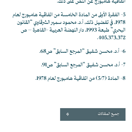
اتفاقية هامبورج عن النص على ذلك.
5- الفقرة الأولى من المادة الخامسة من اتفاقية هامبورج لعام
1978، في تفضيل ذلك، أ.د. محمود سمير الشرقاوي “القانون
البحري” طبعة 1993، دار النهضة العربية -القاهرة – ص
405،373،372.
6- أ.د. محسن شفيق “المرجع السابق” ص68.
7- أ.د. محسن شفيق “المرجع السابق” ص91.
8- المادة (5/7) من اتفاقية هامبورج لعام 1978.
جميع المقالات