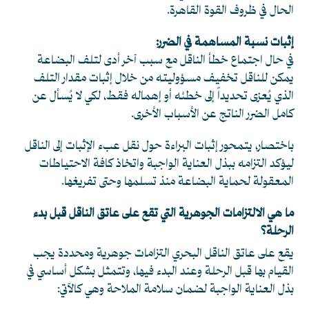
الحال في ظروف القوة القاهرة.
إثبات نسبة المساهمة في الضرر:
في حال اجتماع خطأ الناقل مع سبب آخر أدى لتلف البضاعة
يمكن للناقل تخفيف مسؤوليته من خلال إثبات مقدار التلف
الذي يُعزى تحديداً إلى خطئه أو إهماله فقط، لكي لا يُسأل عن
كامل الضرر الناتج عن الأسباب الأخرى.
باختصار، يتمحور إثبات البراءة حول نقل عبء الإثبات إلى الناقل
ليؤكد التزامه ببذل العناية الواجبة واتخاذ كافة الاحتياطات
المعقولة لحماية البضاعة منذ تسلمها وحتى تفريغها.
ما هي الالتزامات الجوهرية التي تقع على عاتق الناقل قبل بدء
الرحلة؟
يقع على عاتق الناقل البحري التزامات جوهرية ومحددة يجب
القيام بها قبل الرحلة وعند البدء فيها، وتتمثل بشكل أساسي في
بذل العناية الواجبة لضمان سلامة الملاحة وهي كالآتي: