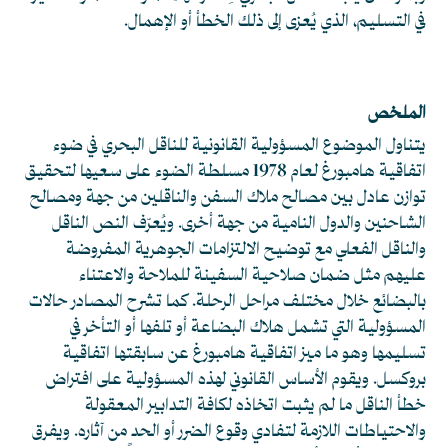
في التسليم، الذي يُعزى إلى ذلك الخطأ أو الإهمال.
الملخص
يتناول الموضوع المسؤولية القانونية للناقل البحري في ضوء
اتفاقية هامبورغ لعام 1978 مسلطة الضوء على سعيها لتحقيق
توازن عادل بين مصالح ملاك السفن والناقلين من جهة ومصالح
الشاحنين والدول النامية من جهة أخرى. ويُعرّف النص الناقل
والناقل الفعلي مع توضيح الالتزامات الجوهرية المفروضة
عليهم مثل ضمان صلاحية السفينة للملاحة والاعتناء
بالبضائع خلال مختلف مراحل الرحلة. كما تشرح المصادر حالات
المسؤولية التي تشمل هلاك البضاعة أو تلفها أو التأخر في
تسليمها وهو ما ميز اتفاقية هامبورغ عن سابقتها اتفاقية
بروكسل. ويقوم الأساس القانوني لهذه المسؤولية على افتراض
خطأ الناقل ما لم يثبت اتخاذه لكافة التدابير المعقولة
والاحتياطات اللازمة لتفادي وقوع الضرر أو الحد من آثاره. ويفرق