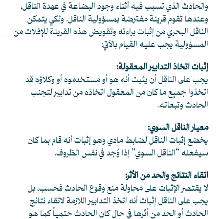
والحادث الذي تسبب فيه أثناء وجود البضاعة في عهدة الناقل،
وعندها تقوم قرينة مفترضة بمسؤولية الناقل. ولكي يتمكن
الناقل البحري من إثبات براءته وتقويض هذه القرينة للإفلات من
المسؤولية يجب عليه القيام بالآتي:
إثبات اتخاذ التدابير المعقولة:
يجب على الناقل أن يثبت أنه هو أو مستخدموه أو وكلاؤه قد
اتخذوا جميع ما كان من المعقول اتخاذه من تدابير لتجنب
الحادث وتبعاته.
معيار الناقل السوي:
يخضع إثبات الناقل لضابط مادي وهو إثبات أنه قام بما كان
سيفعله “الناقل السوي” إذا وُجد في نفس الظروف.
اتقاء النتائج والحد من الأثر:
لا يقتصر الإثبات على محاولة منع وقوع الحادث فحسب، بل
يجب على الناقل إثبات أنه اتخذ التدابير اللازمة لاتقاء نتائج
الحادث أو الحد من أثرها في حال كان الحادث حتمياً كما هو