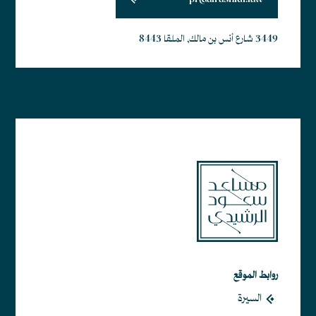
pr@alrashidi.law
3449 شارع أنس بن مالك, الملقا 8443
أبجد هوز حطي كلمن سعفص قرشت ثخذ ضظغ
روابط الموقع
السيرة