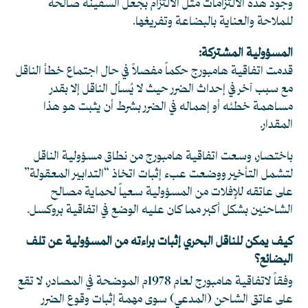
وجود هذه الالتزامات مثل الالتزام بجعل السفينة صالحة
للملاحة والعناية بالبضاعة وتفريغها.
المسؤولية المشتركة:
قدمت اتفاقية هامبورج حكماً مفصلاً في حال اجتماع خطأ الناقل
مع سبب آخر في إحداث الضرر حيث لا يُسأل الناقل إلا بقدر
مساهمة خطئه أو إهماله في الضرر بشرط أن يثبت هو هذا
المقدار.
باختصار، وسعت اتفاقية هامبورج من نطاق مسؤولية الناقل
لتشمل التأخير ووضعت عبء إثبات اتخاذ “التدابير المعقولة”
على عاتقه للإفلات من المسؤولية سعياً لحماية مصالح
الشاحنين بشكل أكبر مما كان عليه الوضع في اتفاقية بروكسل.
كيف يمكن للناقل البحري إثبات براءته من المسؤولية عن تلف
البضائع؟
وفقاً لاتفاقية هامبورج لعام 1978م الموضحة في المصادر، لا تقع
على عاتق الشاحن (المدعي) سوى مهمة إثبات وقوع الضرر