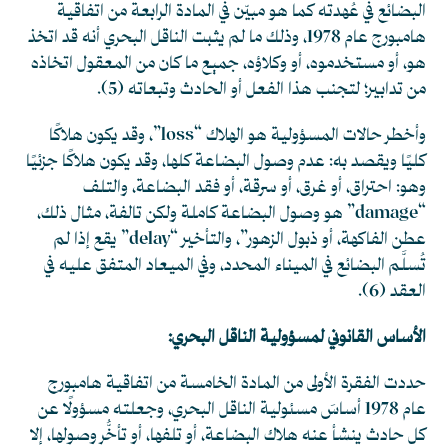
البضائع في عُهدته كما هو مبيّن في المادة الرابعة من اتفاقية
هامبورج عام 1978، وذلك ما لم يثبت الناقل البحري أنه قد اتخذ
هو، أو مستخدموه، أو وكلاؤه، جميع ما كان من المعقول اتخاذه
من تدابير؛ لتجنب هذا الفعل أو الحادث وتبعاته
(5)
.
وأخطر حالات المسؤولية هو الهلاك “loss”، وقد يكون هلاكًا
كليًا ويقصد به: عدم وصول البضاعة كلها، وقد يكون هلاكًا جزئيًا
وهو: احتراق، أو غرق، أو سرقة، أو فقد البضاعة، والتلف
“damage” هو وصول البضاعة كاملة ولكن تالفة، مثال ذلك،
عطن الفاكهة، أو ذبول الزهور”، والتأخير “delay” يقع إذا لم
تُسلَّم البضائع في الميناء المحدد، وفي الميعاد المتفق عليه في
العقد
(6)
.
الأساس القانوني لمسؤولية الناقل البحري:
حددت الفقرة الأولى من المادة الخامسة من اتفاقية هامبورج
عام 1978 أساسَ مسئولية الناقل البحري، وجعلته مسؤولًا عن
كل حادث ينشأ عنه هلاك البضاعة، أو تلفها، أو تأخُّر وصولها، إلا