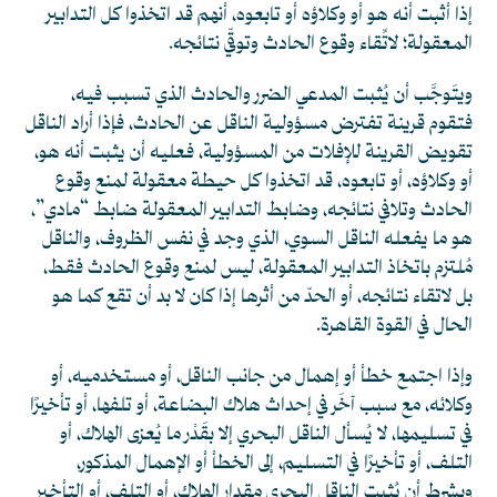
إذا أثبت أنه هو أو وكلاؤه أو تابعوه، أنهم قد اتخذوا كل التدابير
المعقولة؛ لاتِّقاء وقوع الحادث وتوقّي نتائجه.
ويتَوجَّب أن يُثبت المدعي الضرر والحادث الذي تسبب فيه،
فتقوم قرينة تفترض مسؤولية الناقل عن الحادث، فإذا أراد الناقل
تقويض القرينة للإفلات من المسؤولية، فعليه أن يثبت أنه هو،
أو وكلاؤه، أو تابعوه، قد اتخذوا كل حيطة معقولة لمنع وقوع
الحادث وتلافي نتائجه، وضابط التدابير المعقولة ضابط “مادي”،
هو ما يفعله الناقل السوي، الذي وجد في نفس الظروف، والناقل
مُلتزم باتخاذ التدابير المعقولة، ليس لمنع وقوع الحادث فقط،
بل لاتقاء نتائجه، أو الحدّ من أثرها إذا كان لا بد أن تقع كما هو
الحال في القوة القاهرة.
وإذا اجتمع خطأ أو إهمال من جانب الناقل، أو مستخدميه، أو
وكلائه، مع سبب آخَر في إحداث هلاك البضاعة، أو تلفها، أو تأخيرًا
في تسليمها، لا يُسأل الناقل البحري إلا بقَدْر ما يُعزى الهلاك، أو
التلف، أو تأخيرًا في التسليم، إلى الخطأ أو الإهمال المذكور،
وبشرط أن يُثبت الناقل البحري مِقدار الهلاك، أو التلف، أو التأخير