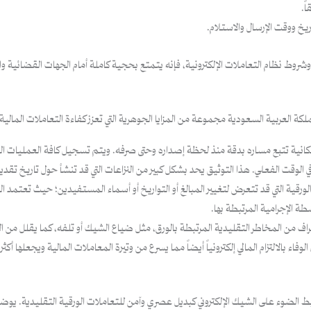
ً.
خ ووقت الإرسال والاستلام.
ة وشروط نظام التعاملات الإلكترونية، فإنه يتمتع بحجية كاملة أمام الجهات القضائية وا
لكة العربية السعودية مجموعة من المزايا الجوهرية التي تعزز كفاءة التعاملات المالية وأم
إمكانية تتبع مساره بدقة منذ لحظة إصداره وحتى صرفه. ويتم تسجيل كافة العمليات المر
ي الوقت الفعلي. هذا التوثيق يحد بشكل كبير من النزاعات التي قد تنشأ حول تاريخ تقد
ن الورقية التي قد تتعرض لتغيير المبالغ أو التواريخ أو أسماء المستفيدين؛ حيث تعتمد ا
 الإجرامية المرتبطة بها.
ف من المخاطر التقليدية المرتبطة بالورق، مثل ضياع الشيك أو تلفه، كما يقلل من الت
اء بالالتزام المالي إلكترونياً أيضاً مما يسرع من وتيرة المعاملات المالية ويجعلها أكثر
 الضوء على الشيك الإلكتروني كبديل عصري وآمن للتعاملات الورقية التقليدية. يوضح 