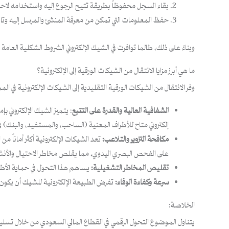
بقاء السجل محفوظاً بطريقة تتيح الرجوع إليه واستخدامه لاحقا
حفظ المعلومات التي تمكن من معرفة المنشئ والمرسل إليه وتاري
وبناءً على ذلك، طالما توافرت في الشيك الإلكتروني الشروط الشكلية العام
ما هي أبرز مزايا الانتقال من الشيكات الورقية إلى الإلكترونية؟
وفر الانتقال من الشيكات الورقية التقليدية إلى الشيكات الإلكترونية في المم
الشفافية العالية والقدرة على التتبع
: يتميز الشيك الإلكتروني ب
إلكتروني متاح للأطراف المعنية (الساحب، والمستفيد، والبنك) ف
مكافحة التزوير والتلاعب:
تعد الشيكات الإلكترونية أكثر أماناً م
على الفحص البصري اليدوي، مما يقلص مخاطر الاحتيال والأنشطة
تقليص المخاطر التشغيلية:
يساهم هذا التحول في حماية الأطرا
سرعة وكفاءة الوفاء:
تفرض الطبيعة الإلكترونية للشيك أن يكون الوف
الخلاصة:
يتناول الموضوع التحول الرقمي في القطاع المالي السعودي من خلال تسليط