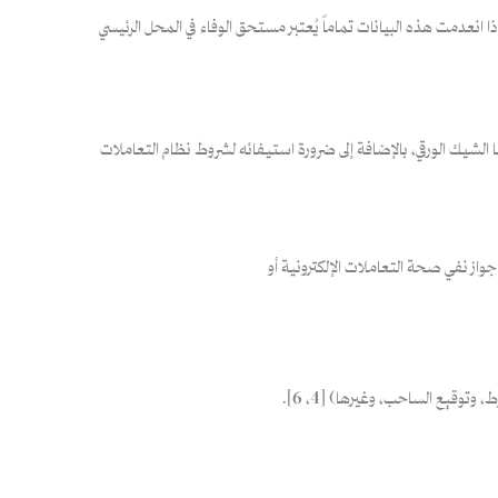
ا انعدمت هذه البيانات تماماً يُعتبر مستحق الوفاء في المحل الرئيسي
كها الشيك الورقي، بالإضافة إلى ضرورة استيفائه لشروط نظام التعاملات
توقيع الساحب، وغيرها) [4، 6].