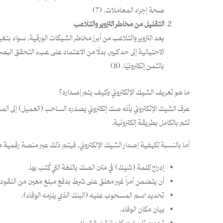
صحة إجراء المعاملات. (7)
التقليل من مخاطر التزوير والتلاعب
يعد التزوير والتلاعب من أبرز مخاطر الشيكات الورقية، سواء بت
الاحتيالية إلى حد كبير، بدلًا من الاعتماد على عبء التحقق البص
بالثمن إلكترونيًا. (8)
ما هو تعريف الشيك الإلكتروني وكيف يتم إصداره؟
عرف الشيك الإلكتروني بأنه صك إلكتروني يصدره الساحب (العميل) إلى الم
تتم بالكامل بطريقة إلكترونية.
أما بالنسبة لكيفية إصدار الشيك الإلكتروني، فيتم ذلك عبر منصة رقمية
إدراج كلمة (شيك) في متن الصك باللغة التي كُتب بها.
أن يتضمن أمراً غير معلق على شرط بدفع مبلغ معين من النقود.
تحديد اسم المسحوب عليه (البنك الذي يلزمه الوفاء).
بيان مكان الوفاء.