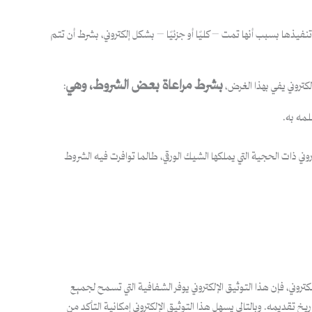
نفيذها بسبب أنها تمت – كليًا أو جزئيًا – بشكل إلكتروني، بشرط أن تتم
بشرط مراعاة بعض الشروط، وهي
كتروني يفي بهذا الغرض،
:
لمه به.
منشئ والمرسل إليه، وتاريخ إرسالها وتسلمها ووقتهما. (6) وعليه، يحوز الشيك الإلكتروني ذات الحجية التي يملكها الشيك الورقي، طالما توافرت فيه الشروط
روني، فإن هذا التوثيق الإلكتروني يوفر الشفافية التي تسمح لجميع
تقديمه. وبالتالي يسهل هذا التوثيق الإلكتروني إمكانية التأكد من