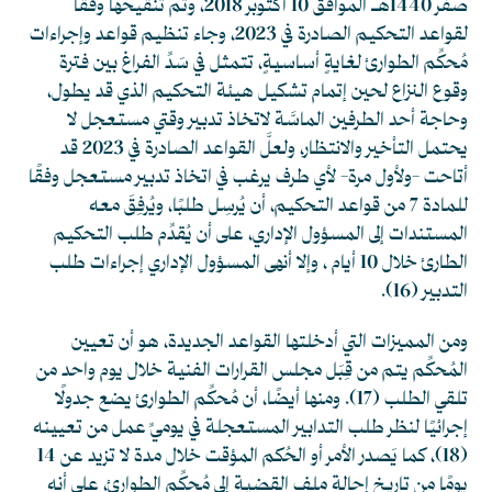
صفر 1440هـ الموافق 10 أكتوبر 2018، وتم تنقيحها وفقًا
لقواعد التحكيم الصادرة في 2023، وجاء تنظيم قواعد وإجراءات
مُحكِّم الطوارئ لغايةٍ أساسيةٍ، تتمثل في سَدِّ الفراغ بين فترة
وقوع النزاع لحين إتمام تشكيل هيئة التحكيم الذي قد يطول،
وحاجة أحد الطرفين الماسَّة لاتخاذ تدبير وقتي مستعجل لا
يحتمل التأخير والانتظار، ولعلَّ القواعد الصادرة في 2023 قد
أتاحت -ولأول مرة- لأي طرف يرغب في اتخاذ تدبير مستعجل وفقًا
للمادة 7 من قواعد التحكيم، أن يُرسِل طلبًا، ويُرفِقَ معه
المستندات إلى المسؤول الإداري، على أن يُقدِّم طلب التحكيم
الطارئ خلال 10 أيام ، وإلا أنهى المسؤول الإداري إجراءات طلب
التدبير
(16)
.
ومن المميزات التي أدخلتها القواعد الجديدة، هو أن تعيين
المُحكِّم يتم من قِبَل مجلس القرارات الفنية خلال يوم واحد من
تلقي الطلب
(17)
. ومنها أيضًا، أن مُحكِّم الطوارئ يضع جدولًا
إجرائيًا لنظر طلب التدابير المستعجلة في يوميِّ عمل من تعيينه
(18)
، كما يَصدر الأمر أو الحُكم المؤقت خلال مدة لا تزيد عن 14
يومًا من تاريخ إحالة ملف القضية إلى مُحكِّم الطوارئ، على أنه