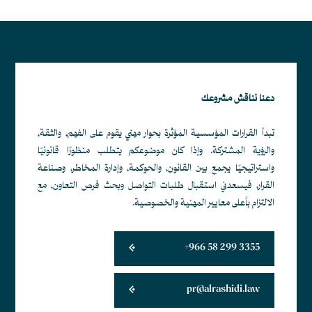
دعنا نناقش مشروعك
تبدأ القرارات المؤسسية المؤثرة بحوار مهني يقوم على الفهم، والثقة،
والرؤية المشتركة. وإذا كان موضوعكم يتطلب منظورًا قانونيًا
واستراتيجيًا يجمع بين القانون، والحوكمة، وإدارة المخاطر، وصناعة
القرار، فيسعدني استقبال طلبات التواصل وبحث فرص التعاون، مع
الالتزام بأعلى معايير المهنية والخصوصية.
+966 58 299 3355
pr@alrashidi.law