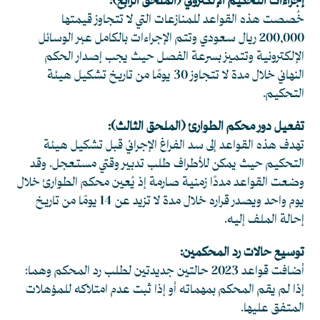
إجراءات التحكيم الإلكتروني (الملحق الرابع):
خُصصت هذه القواعد للمنازعات التي لا تتجاوز قيمتها
200,000 ريال سعودي وتتم الإجراءات بالكامل عبر الوسائل
الإلكترونية وتتميز بسرعة الفصل حيث يجب إصدار الحكم
النهائي خلال مدة لا تتجاوز 30 يومًا من تاريخ تشكيل هيئة
التحكيم.
تفعيل دور محكم الطوارئ (الملحق الثالث):
تهدف هذه القواعد إلى سد الفراغ الإجرائي قبل تشكيل هيئة
التحكيم حيث يمكن للأطراف طلب تدبير وقتي مستعجل. وقد
وضعت القواعد مددًا زمنية صارمة إذ يُعين محكم الطوارئ خلال
يوم واحد ويصدر قراره خلال مدة لا تزيد عن 14 يومًا من تاريخ
إحالة الملف إليه.
توسيع حالات رد المحكمين:
أضافت قواعد 2023 حالتين جديدتين لطلب رد المحكم وهما:
إذا لم يقم المحكم بمهماته أو إذا ثبت عدم امتلاكه للمؤهلات
المتفق عليها.