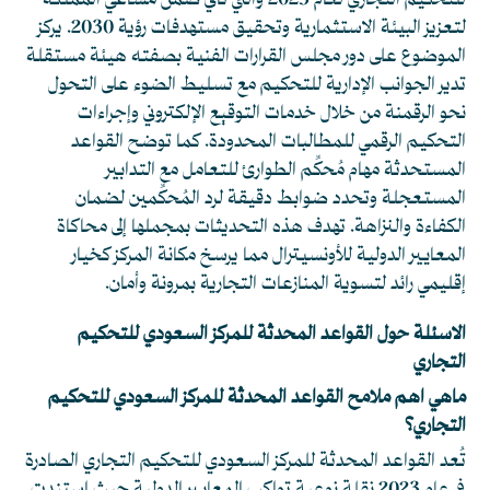
للتحكيم التجاري لعام 2023 والتي تأتي ضمن مساعي المملكة
لتعزيز البيئة الاستثمارية وتحقيق مستهدفات رؤية 2030. يركز
الموضوع على دور مجلس القرارات الفنية بصفته هيئة مستقلة
تدير الجوانب الإدارية للتحكيم مع تسليط الضوء على التحول
نحو الرقمنة من خلال خدمات التوقيع الإلكتروني وإجراءات
التحكيم الرقمي للمطالبات المحدودة. كما توضح القواعد
المستحدثة مهام مُحكِّم الطوارئ للتعامل مع التدابير
المستعجلة وتحدد ضوابط دقيقة لرد المُحكِّمين لضمان
الكفاءة والنزاهة. تهدف هذه التحديثات بمجملها إلى محاكاة
المعايير الدولية للأونسيترال مما يرسخ مكانة المركز كخيار
إقليمي رائد لتسوية المنازعات التجارية بمرونة وأمان.
الاسئلة حول القواعد المحدثة للمركز السعودي للتحكيم
التجاري
ماهي اهم ملامح القواعد المحدثة للمركز السعودي للتحكيم
التجاري؟
تُعد القواعد المحدثة للمركز السعودي للتحكيم التجاري الصادرة