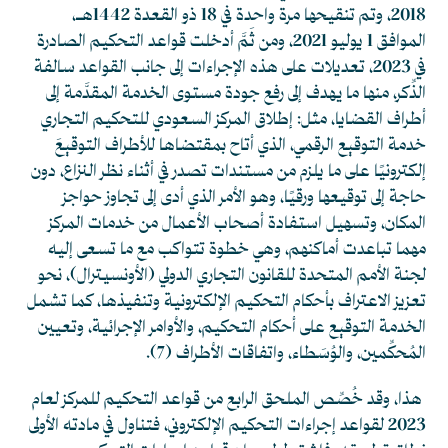
2018، وتم تنقيحها مرة واحدة في 18 ذو القعدة 1442هـ،
الموافق 1 يوليو 2021، ومن ثَمَّ أدخلت قواعد التحكيم الصادرة
في 2023، تعديلات على هذه الإجراءات إلى جانب القواعد سالفة
الذِّكر، منها ما يهدف إلى رفع جودة مستوى الخدمة المقدَّمة إلى
أطراف القضايا، مثل: إطلاق المركز السعودي للتحكيم التجاري
خدمة التوقيع الرقمي، الذي أتاح بمقتضاها للأطراف التوقيعَ
إلكترونيًا على ما يلزم من مستندات تصدر في أثناء نظر النزاع، دون
حاجة إلى توقيعها ورقيًا، وهو الأمر الذي أدى إلى تجاوز حواجز
المكان، وتسهيل استفادة أصحاب الأعمال من خدمات المركز
مهما تباعدت أماكنهم، وهي خطوة تتواكب مع ما تسعى إليه
لجنة الأمم المتحدة للقانون التجاري الدولي (الأونسيترال)، نحو
تعزيز الاعتراف بأحكام التحكيم الإلكترونية وتنفيذها، كما تشمل
الخدمة التوقيع على أحكام التحكيم، والأوامر الإجرائية، وتعيين
المُحكِّمين، والوُسَطاء، واتفاقات الأطراف
(7)
.
هذا، وقد خُصِّص الملحق الرابع من قواعد التحكيم للمركز لعام
2023 لقواعد إجراءات التحكيم الإلكتروني، فتناول في مادته الأولى