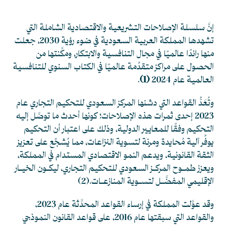
إنَّ سلسلة الإصلاحات التشريعية والاقتصادية الشاملة التي
تشهدها المملكة العربية السعودية في ضوء رؤية 2030، جعلت
منها رائدًا عالميًا في مجال التنافسية والابتكار، ومكَّنتها من
الحصول على مراكز متقدِّمة عالميًا في الكتاب السنوي للتنافسية
العالمية عام 2024
(1)
.
وتُعَدُّ القواعد التي دشنها المركز السعودي للتحكيم التجاري عام
2023 إحدى ثمرات هذه الإصلاحات؛ كونها أحدث ما توصَّل إليه
التحكيم وفقًا للمعايير الدولية، وذلك على اعتبار أن التحكيم
يوفِّر آلية مُحايدة ومرنة لتسوية النزاعات، مما يُشجِّع على تعزيز
الثقة القانونية، ويدعم النمو الاقتصادي المستدام في المملكة،
ويعزز طمـوح المركـز السعودي للتحكيم التجاري، ليكـون الخيـار
الإقليمي المفضَّـل لتسـوية المنازعـات.
(2)
وقد عوَّلت المملكة في إرساء القواعد المحدَّثة عام 2023،
والقواعد التي سبقتها عام 2016، على قواعد
القانون النموذجي