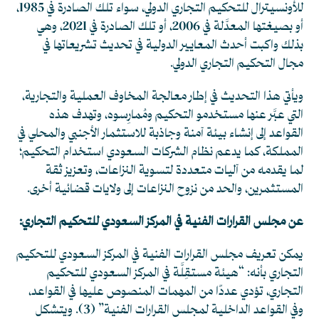
ل
لأونسيترال
للتحكيم التجاري الدولي
،
سواء تلك الصادرة في 1985
،
أو بصيغتها المعدَّلة في 2006، أو تلك الصادرة في 2021
،
وهي
بذلك واكبت أحدث المعايير الدولية في تحديث تشريعاتها في
مجال التحكيم التجاري الدولي.
ويأتي هذا التحديث في إطار معالجة المخاوف العملية والتجارية،
التي عبَّر عنها مستخدمو التحكيم ومُمارِسوه، وتهدف هذه
القواعد إلى إنشاء بيئة آمنة وجاذبة للاستثمار الأجنبي والمحلي في
المملكة، كما يدعم نظام الشركات السعودي استخدام التحكيم؛
لما يقدمه من آليات متعددة لتسوية النزاعات، وتعزيز ثقة
المستثمرين، والحد من نزوح النزاعات إلى ولايات قضائية أخرى.
عن مجلس القرارات الفنية في المركز السعودي للتحكيم التجاري:
يمكن تعريف مجلس القرارات الفنية في المركز السعودي للتحكيم
التجاري بأنه: “هيئة مستقِلَّة في المركز السعودي للتحكيم
التجاري، تؤدي عددًا من المهمات المنصوص عليها في القواعد،
وفي القواعد الداخلية لمجلس القرارات الفنية”
(3)
. ويتشكل