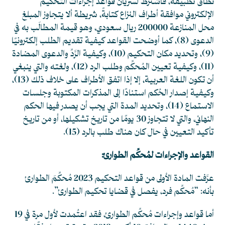
نطاق تطبيقه، فاشترط لسريان قواعد إجراءات التحكيم
الإلكتروني موافقة أطراف النزاع كتابةً، شريطة ألا يتجاوز المبلغ
محل المنازعة 200000 ريال سعودي، وهو قيمة المطالَب به في
الدعوى
(8)
، كما أوضحت القواعد كيفية تقديم الطلب إلكترونيًا
(9)
، وتحديد مكان التحكيم
(10)
، وكيفية الرَّدِّ والدعوى المضادة
(11)
، وكيفية تعيين المُحكِّم وطلب الرد
(12)
، ولغته والتي ينبغي
أن تكون اللغة العربية، إلا إذا اتفق الأطراف على خلاف ذلك
(13)
،
وكيفية إصدار الحُكم استنادًا إلى المذكرات المكتوبة وجلسات
الاستماع
(14)
، وتحديد المدة التي يجب أن يصدر فيها الحكم
النهائي، والتي لا تتجاوز 30 يومًا من تاريخ تشكيلها، أو من تاريخ
تأكيد التعيين في حال كان هناك طلب بالرد
(15)
.
القواعد والإجراءات لمُحكِّم الطوارئ:
عرَّفت المادة الأولى من قواعد التحكيم 2023 مُحكِّمَ الطوارئ
بأنه: “مُحكِّم فرد، يفصل في قضايا تحكيم الطوارئ”.
أما قواعد وإجراءات مُحكِّم الطوارئ، فقد اعتُمدت لأول مرة في 19