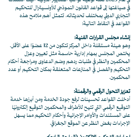
في عام 2023 نقلة نوعية تواكب المعايير الدولية حيث استندت
في صياغتها إلى قواعد القانون النموذجي للأونسيترال للتحكيم
التجاري الدولي بمختلف تحديثاته. تتمثل أهم ملامح هذه
القواعد في النقاط التالية:
إنشاء مجلس القرارات الفنية:
وهو هيئة مستقلة داخل المركز تتكون من 12 عضوًا على الأقل.
يختص المجلس بمهام إدارية حاسمة مثل تعيين وعزل
المحكمين والنظر في طلبات ردهم وضم الدعاوى ومراجعة أحكام
التحكيم والفصل في المنازعات المتعلقة بمكان التحكيم أو عدد
المحكمين.
تعزيز التحول الرقمي والرقمنة:
أدخلت القواعد تحسينات لرفع جودة الخدمة ومن أبرزها خدمة
التوقيع الرقمي التي تتيح للأطراف والمحكمين التوقيع إلكترونيًا
على المستندات والأوامر الإجرائية وأحكام التحكيم مما يسهل
الإجراءات بغض النظر عن الموقع الجغرافي.