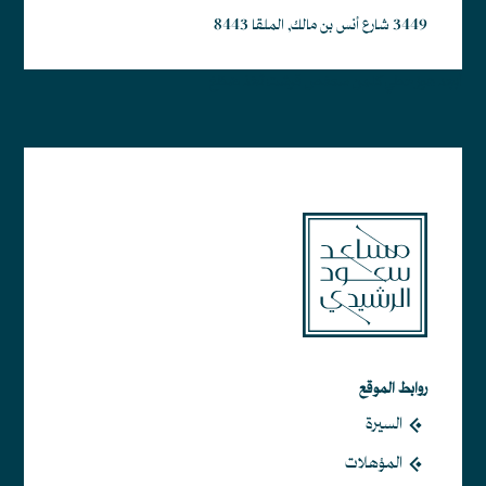
3449 شارع أنس بن مالك, الملقا 8443
أبجد هوز حطي كلمن سعفص قرشت ثخذ ضظغ
روابط الموقع
السيرة
المؤهلات