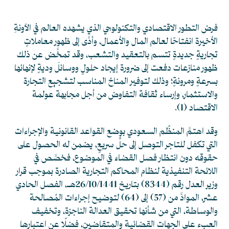
فرض التطور الاقتصادي والتكنولوجي الذي يشهده العالم في الآونةِ
الأخيرة انفتاحًا لعالم المال والأعمال، وأدَّى إلى ظهور معاملاتٍ
تجاريةٍ جديدةٍ تتسم بالتعقيد والتشعب، وقد تمخَّض عن ذلك
ظهور منازعات دفعت إلى ضرورة إيجاد حلولٍ ووسائلَ وديةٍ لإنهائها
بسرعةٍ ومرونةٍ؛ وذلك لتوفير المناخ المناسب لتشجيع التجارة
والاستثمار، وإرساء ثقافة التفاوض من أجل مجابهة عولمة
الاقتصاد
(1)
.
وقد اهتمَّ المنظِّم السعودي بوضع القواعد القانونية والإجراءات
التي تكفل للتاجر التوصل إلى حلٍّ سريعٍ، يضمن له الحصول على
حقوقه دون انتظار فصل القضاء في الموضوع، فخصَّص في
اللائحة التنفيذية لنظام المحاكم التجارية الصادرة بموجب قرار
وزير العدل رقم (8344) بتاريخ 26/10/1441هـ، الفصل الحادي
عشر، الموادَّ من (57) إلى (64) لتوضيح إجراءات المُصالحة
والوساطة، التي من شأنها تحقيق العدالة الناجزة، وتخفيف
العبء على الجهات القضائية والمتقاضين، فضلًا عن اعتبارها