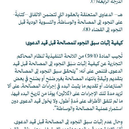
الدرجة الرابعة
(7)
.
هـ– الدعاوى المتعلقة بالعقود التي تتضمن الاتفاق –كتابةً-
على اللجوء إلى المصالحة والوساطة، والتسوية الودية قبل
اللجوء إلى القضاء
(8)
.
كيفية إثبات سبق اللجوء للمصالحة قبل قيد الدعوى:
تُجيب المادة (59/1) من اللائحة التنفيذية لنظام المحاكم
التجارية عن كيفية إثبات سَبْق اللجوء إلى المصالحة قبل قيد
الدعوى، فتنص على أنه: “يتحقق سبق اللجوء إلى المصالحة
بتقديم وثيقةٍ بانتهاء المصالحة بغير صُلحٍ أو بصُلحٍ في بعض
المنازعات، أو تقديم ما يثبت البدء في إجراءات المصالحة، على ألا
تزيد مدة تلك الإجراءات على (ثلاثين) يومًا من تاريخ البدء فيها،
ما لم تتفق الأطراف على مُدةٍ أطول، ولا يَحُول قيد الدعوى دون
استمرار عملية المصالحة والوساطة”.
وحال عدم إثبات سبق اللجوء إلى المصالحة قبل قيد الدعوى،