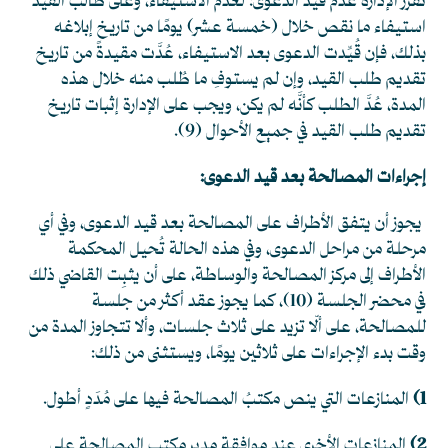
تُقرِّر الإدارة عدم قيد الدعوى؛ لعدم الاستيفاء، وعلى طالب القيد
استيفاء ما نقص خلال (خمسة عشر) يومًا من تاريخ إبلاغه
بذلك، فإن قُيِّدت الدعوى بعد الاستيفاء، عُدَّت مقيدةً من تاريخ
تقديم طلب القيد، وإن لم يستوفِ ما طُلب منه خلال هذه
المدة، عُدَّ الطلب كأنَّه لم يكن، ويجب على الإدارة إثبات تاريخ
تقديم طلب القيد في جميع الأحوال
(9)
.
إجراءات المصالحة بعد قيد الدعوى:
يجوز أن يتفق الأطراف على المصالحة بعد قيد الدعوى، وفي أي
مرحلة من مراحل الدعوى، وفي هذه الحالة تُحيل المحكمة
الأطراف إلى مركز المصالحة والوساطة، على أن يثبِت القاضي ذلك
في محضر الجلسة
(10)
، كما يجوز عقد أكثر من جلسة
للمصالحة، على ألّا تزيد على ثلاث جلسات، وألا تتجاوز المدة من
وقت بدء الإجراءات على ثلاثين يومًا، ويستثنى من ذلك:
1)
المنازعات التي ينص مكتبُ المصالحة فيها على مُدَدٍ أطول.
2)
المنازعات الأخرى عند موافقة مدير مكتب المصالحة على