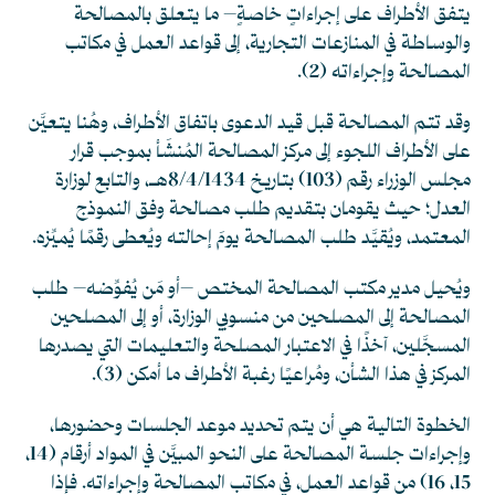
يتفق الأطراف على إجراءاتٍ خاصةٍ– ما يتعلق بالمصالحة
والوساطة في المنازعات التجارية، إلى قواعد العمل في مكاتب
المصالحة وإجراءاته
(2)
.
وقد تتم المصالحة قبل قيد الدعوى باتفاق الأطراف، وهُنا يتعيَّن
على الأطراف اللجوء إلى مركز المصالحة المُنشَأ بموجب قرار
مجلس الوزراء رقم (103) بتاريخ 8/4/1434هـ، والتابع لوزارة
العدل؛ حيث يقومان بتقديم طلب مصالحة وفق النموذج
المعتمد، ويُقيَّد طلب المصالحة يومَ إحالته ويُعطى رقمًا يُميِّزه.
ويُحيل مدير مكتب المصالحة المختص –أو مَن يُفوِّضه– طلب
المصالحة إلى المصلحين من منسوبي الوزارة، أو إلى المصلحين
المسجَّلين، آخذًا في الاعتبار المصلحة والتعليمات التي يصدرها
المركز في هذا الشأن، ومُراعيًا رغبة الأطراف ما أمكن
(3)
.
الخطوة التالية هي أن يتم تحديد موعد الجلسات وحضورها،
وإجراءات جلسة المصالحة على النحو المبيَّن في المواد أرقام (14،
15، 16) من قواعد العمل، في مكاتب المصالحة وإجراءاته. فإذا