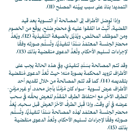
التمديد؛ بناءً على سبب يبيِّنه المصلح
(11)
.
وإذا توصّل الأطراف إلى المصالحة أو التسوية بعد قيد
القضية، أُثْبِتَ ما اتفقوا عليه في محضرِ صُلحٍ، يوقَّع من الخصوم
ومن الموظف المختَص، ويُذيَّل بالصيغة التنفيذية
(12)
، ويُعَدُّ
محضرُ الجلسة المعتمَدُ سَنَدًا تنفيذيًّا، وتُسلَّم صورته وفقًا
لإجراءات تسليم الأحكام، وتُعَدُّ الدعوى منقضية بذلك
(13)
.
وقد تتم المصالحة بسَنَدٍ تنفيذي، وفي هذه الحالة يجب على
الأطراف تزويد المحكمة بصورة منه؛ حيث تُعَدُّ الدعوى مُنقضية
بتقديمه
(14)
. كما قد تتم المصالحة من خلال تقديم أحد
الأطراف عرض تسوية -سواء كان مُزمَّنًا بأجل محدد، أو غير مزمَّنٍ-
للطرف الآخَر، مع احتفاظ الطرف المُقدِّمِ للعرض بحقِّه في سحب
عرضه في أي وقت، وإذا قَبِل الطرفُ الآخَرُ العرضَ قبل سحبه، يُعَدُّ
محضر الجلسة المعتمَد لهذه المصالحة سَندًا تنفيذيًّا، وتُسلَّم
صورته وفقًا لإجراءات تسليم الأحكام، وتُعَدُّ الدعوى منقضية
بذلك
(15)
.