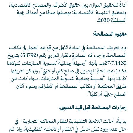
أداةً لتحقيق التوازن بين حقوق الأطراف، والمصالح الاقتصادية،
وتحقيق التنمية الاقتصادية؛ بوصفها هدفًا من أهداف رؤية
المملكة 2030.
مفهوم المصالحة:
ورد تعريف المصالحة في المادة الأولى من قواعد العمل في مكاتب
المصالحة، وإجراءاته الصادرة بالقرار الوزاري رقم (53792) بتاريخ
27/7/1435هـ، بأنها: “وسيلةٌ رضائيةٌ لتسوية المنازعات، تتولاها
مكاتبُ مصالحةٍ للوصول إلى صلحٍ كلي أو جزئي”، ويمكن تعريفها
كذلك بأنها: “وسيلةٌ رضائيةٌ لتسوية المنازعات، سواء كانت عن
طريق المحكمة أو مكاتب المصالحة أو الأطراف، وسواء أكان
الصلح جزئيًّا أم كليًّا”.
إجراءات المصالحة قبل قيد الدعوى:
بدايةً، أحالت اللائحة التنفيذية لنظام المحاكم التجارية –في
حال عدم ورود نصٍّ خاصٍّ في النظام أو لائحته التنفيذية، وإذا لم