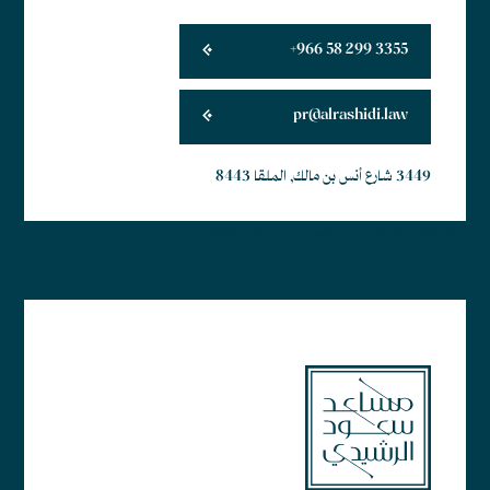
+966 58 299 3355
pr@alrashidi.law
3449 شارع أنس بن مالك, الملقا 8443
أبجد هوز حطي كلمن سعفص قرشت ثخذ ضظغ