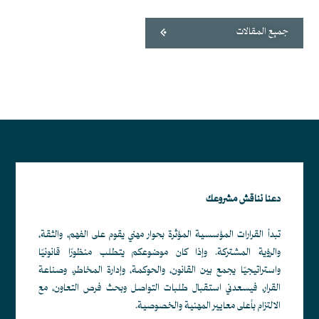
جميع المقالات
دعنا نناقش مشروعك
تبدأ القرارات المؤسسية المؤثرة بحوار مهني يقوم على الفهم، والثقة،
والرؤية المشتركة. وإذا كان موضوعكم يتطلب منظورًا قانونيًا
واستراتيجيًا يجمع بين القانون، والحوكمة، وإدارة المخاطر، وصناعة
القرار، فيسعدني استقبال طلبات التواصل وبحث فرص التعاون، مع
الالتزام بأعلى معايير المهنية والخصوصية.