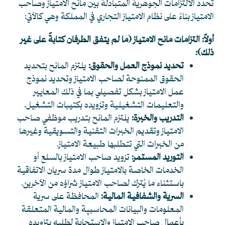
تحدد الالتزامات الجوهرية المتبادلة بين مانح الامتياز وصاحب
الامتياز بناءً على نظام الامتياز التجاري في المملكة وهي كالآتي:
أولاً: التزامات مانح الامتياز (ما لم يتفق الطرفان كتابةً على غير
ذلك):
تحديد نموذج العمل والحقوق:
يلتزم المانح بتحديد
الحقوق الممنوحة لصاحب الامتياز وتحديد نموذج
عمل الامتياز بشكل تفصيلي بما في ذلك المعايير
والتعليمات التشغيلية وتزويده بكتيبات التشغيل.
التدريب والخبرة:
يلتزم المانح بتدريب موظفي صاحب
الامتياز وتقديم الخبرات التقنية والتسويقية وغيرها
من الخبرات التي تتطلبها طبيعة الامتياز.
التوريد المستمر:
تزويد صاحب الامتياز بالسلع أو
الخدمات الخاصة بالامتياز طوال مدة سريان الاتفاقية
باستثناء ما يُترك لصاحب الامتياز شراؤه من الآخرين.
السرية والشفافية المالية:
المحافظة على سرية
المعلومات والبيانات المحاسبية والمالية المتعلقة
بأعمال صاحب الامتياز والاستجابة لطلبه بتزويده