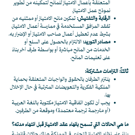
المتعلقة بأعمال الامتياز للمانح لتمكينه من تطوير
نموذج عمل الامتياز.
الرقابة والتفتيش:
تمكين مانح الامتياز أو ممثليه من
تفقد المرافق المستخدمة في ممارسة أعمال الامتياز،
بشرط عدم تعطيل أعمال صاحب الامتياز أو الإضرار به.
مصادر التوريد:
الالتزام بالحصول على السلع أو
الخدمات من المانح مباشرة أو بواسطة طرف آخر بناءً
على تعليمات المانح.
ثالثاً: التزامات مشتركة:
يلتزم الطرفان بالحقوق والواجبات المتعلقة بحماية
الملكية الفكرية والتعويضات المترتبة في حال الإخلال
بها.
يجب أن تكون اتفاقية الامتياز مكتوبة باللغة العربية
(أو مترجمة ترجمة معتمدة) وموقعة من الطرفين.
ما هي الحالات التي تسمح بانهاء عقد الامتياز قبل انتهاء مدته؟
بناءً على نظام الامتياز التجاري في المملكة هناك حالات قانونية