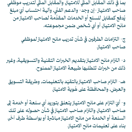
بما في ذلك المقابل المالي للامتياز، والمقابل المالي لتدريب موظفي
صاحب الامتياز -إن وجد- والدعم الفنّي، وآلية احتساب أيّ مبلغ
يُدفع كمقابل للسلع أو الخدمات المقدَّمة لصاحب الامتياز من
مانح الامتياز، أو أي شخص ضمن مجموعته.
ج- التزامات الطرفين في شأن تدريب مانح الامتياز لموظفي
صاحب الامتياز.
د- التزام مانح الامتياز بتقديم الخبرات التقنية والتسويقية، وغير
ذلك من خبرات تتطلبها طبيعة الامتياز الممنوح.
هـ- التزام صاحب الامتياز بالتقيّد بالتعليمات، وطريقة التسويق
والعرض، والمحافظة على هُوية الامتياز.
و- أيّ التزام على مانح الامتياز يتعلق بتوريد أي سلعة أو خدمة إلى
صاحب الامتياز، والتزام صاحب الامتياز في شأن حصولِه على تلك
السلعة أو الخدمة من مانح الامتياز مباشرة أو بواسطة طرف آخَر،
بناء على تعليمات مانح الامتياز.