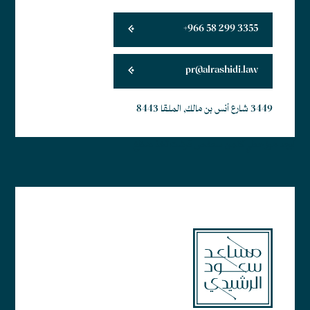
+966 58 299 3355
pr@alrashidi.law
3449 شارع أنس بن مالك, الملقا 8443
أبجد هوز حطي كلمن سعفص قرشت ثخذ ضظغ