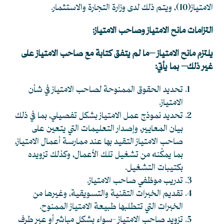
الامتياز
(10)
، ويتم ذلك لدى وزارة التجارة والاستثمار.
التزامات مانح الامتياز وصاحب الامتياز:
يلتزم مانح الامتياز –ما لم يتفق كتابة مع صاحب الامتياز على
غير ذلك– بما يأتي:
تحديد الحقوق الممنوحة لصاحب الامتياز في شأن
الامتياز.
تحديد نموذج عمل الامتياز بشكل تفصيلي، بما في ذلك
بيان المعايير، وإصدار التعليمات التي يتعين على
صاحب الامتياز التقيد بها عند ممارسة أعمال الامتياز،
بما يمكِّنه من تشغيل تلك الأعمال، وكذلك تزويده
بكتيبات التشغيل.
تدريب موظفي صاحب الامتياز.
تقديم الخبرات التقنية والتسويقية، وغيرها من
الخبرات التي تتطلبها طبيعة الامتياز الممنوح.
تزويد صاحب الامتياز -سواء بشكل مباشر أو عبر طرف