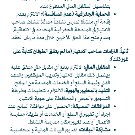
بتفاصيل المقابل المالي المدفوع منه.
الحماية الجغرافية (عدم المنافسة):
الالتزام بعدم
إقامة أي منشأة تمارس نشاطاً مماثلاً لنشاط صاحب
الامتياز في المنطقة الجغرافية المحددة في الاتفاقية،
وعدم منح هذا الحق للآخرين خلال مدة سريان العقد.
ثانياً: التزامات صاحب الامتياز (ما لم يتفق الطرفان كتابةً على
غير ذلك):
المقابل المالي:
الالتزام بدفع أي مقابل مالي متفق عليه
ويشمل ذلك مقابل الامتياز وتدريب الموظفين والدعم
الفني وقيمة السلع أو الخدمات المقدمة من المانح.
التقيد بالمعايير والهوية:
الالتزام بالتعليمات وطريقة
التسويق والعرض والمحافظة على هوية الامتياز.
الموافقات المسبقة:
الحصول على موافقة المانح عند
إجراء أي تغيير في السلع أو الخدمات أو طريقة ممارسة
الأعمال أو عند تغيير مكان ممارسة النشاط.
مشاركة البيانات:
تقديم البيانات المالية والمحاسبية