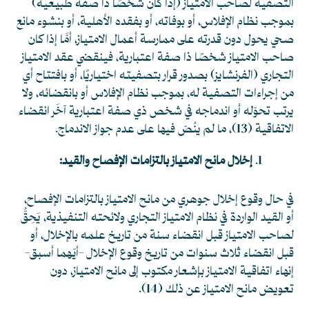
التصفية لصاحب الامتياز (إذا كان شخصًا ذا صفة طبيعية)
بموجب نظام الإفلاس، أو بوفاته، أو بفقده الأهلية، أو بنشوء مانع
صحي يحول دون قدرته على ممارسة أعمال الامتياز، أمَّا إذا كان
صاحب الامتياز شخصًا ذا صفة اعتبارية، فينقضي عقد الامتياز
التجاري (الفرنشايز) بصدور قرار بتصفيته اختياريًا، أو بافتتاح أي
من إجراءات التصفية له، بموجب نظام الإفلاس أو بانقضائه، ولا
يرتب تحوّله أو اندماجه في شخص ذي صفة اعتبارية آخَر انقضاء
الاتفاقية
(13)
، ما لم ينُصّ فيها على عدم جواز الاندماج.
إخلال مانح الامتياز بالتزامات الإفصاح والقيد:
في حال وقوع إخلال جوهري من مانح الامتياز بالتزامات الإفصاح،
أو القيد الواردة في نظام الامتياز التجاري ولائحته التنفيذية، يَحِقُّ
لصاحب الامتياز قبل انقضاء سنة من تاريخ علمه بالإخلال، أو
قبل انقضاء ثلاث سنوات من تاريخ وقوع الإخلال -أيّهما أسبق-
إنهاء اتفاقية الامتياز بإشعار مكتوب إلى مانح الامتياز، دون
تعويض مانح الامتياز عن ذلك
(14)
.