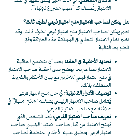
الاتفاق التعاقدي:
أي حالة أخرى يُتفق عليها في عقد
الامتياز وتُصنف كـ “سبب مشروع للإنهاء”.
هل يمكن لصاحب الامتياز منح امتياز فرعي لطرف ثالث؟
نعم يمكن لصاحب الامتياز منح امتياز فرعي لطرف ثالث، وقد
نظم نظام الامتياز التجاري في المملكة هذه العلاقة وفق
الضوابط التالية:
تحديد الأحقية في العقد:
يجب أن تتضمن اتفاقية
الامتياز نصاً صريحاً يوضح مدى أحقية صاحب الامتياز
في منح امتياز فرعي للآخرين مع بيان الأحكام والشروط
المتعلقة بذلك.
توصيف الأدوار القانونية:
في حال منح امتياز فرعي
يُعامل صاحب الامتياز الرئيسي بصفته “مانح امتياز” في
علاقته مع صاحب الامتياز الفرعي.
تعريف صاحب الامتياز الفرعي:
يُعد الشخص الذي
يُمنح الامتياز من قبل صاحب الامتياز الرئيسي صاحب
امتياز فرعي، وتطبق عليه الأحكام المنظمة لصاحب