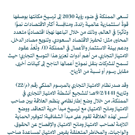
تسعى المملكة في ضوء رؤية 2030 إلى ترسيخ مكانتها بوصفها
قوةً استثمارية عالمية رائدة، ومنافِسة أكثر الاقتصادات نموًّا
وتأثيرًا في العالم، وذلك من خلال اتباعها نهجًا اقتصاديًّا متعدد
المحاور، مثل: تحفيز الاقتصاد السعودي، وتنويع مصادر الدخل،
ودعم بيئة الاستثمار والأعمال في المملكة
(1)
. وتُعَدُّ عقود
الامتياز التجاري، من أهم أدوات تعزيز هذا التوسع التجاري؛ حيث
تسمح للشركات بنقل نموذج أعمالها الناجح إلى كيانات أخرى،
مقابل رسوم أو نسبة من الأرباح.
وقد صدر نظام الامتياز التجاري بالمرسوم الملكي رقم (م/22)
وتاريخ 9/2/1441هـ؛ لتشجيع أنشطة الامتياز التجاري في
المملكة، من خلال وضع إطار نظامي ينظم العلاقة بين صاحب
الامتياز ومانح الامتياز، مع ترسيخ مبدأ حرية التعاقد، ووضع
أسس لهذه العلاقة تقوم على مبدأ الشفافية؛ لتوفير الحماية
اللازمة لصاحب الامتياز ومانح الامتياز، والإفصاح عن الحقوق،
والواجبات، والمخاطر المتعلقة بفرص الامتياز، لمساعدة صاحب