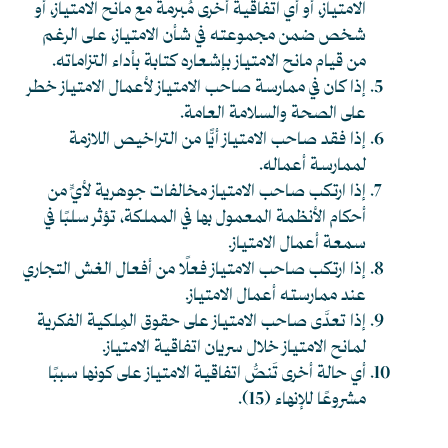
الامتياز، أو أي اتفاقية أخرى مُبرمة مع مانح الامتياز، أو
شخص ضمن مجموعته في شأن الامتياز، على الرغم
من قيام مانح الامتياز بإشعاره كتابة بأداء التزاماته.
إذا كان في ممارسة صاحب الامتياز لأعمال الامتياز خطر
على الصحة والسلامة العامة.
إذا فقد صاحب الامتياز أيًّا من التراخيص اللازمة
لممارسة أعماله.
إذا ارتكب صاحب الامتياز مخالفات جوهرية لأيٍّ من
أحكام الأنظمة المعمول بها في المملكة، تؤثر سلبًا في
سمعة أعمال الامتياز.
إذا ارتكب صاحب الامتياز فعلًا من أفعال الغش التجاري
عند ممارسته أعمال الامتياز.
إذا تعدَّى صاحب الامتياز على حقوق المِلكية الفكرية
لمانح الامتياز خلال سريان اتفاقية الامتياز.
أي حالة أخرى تَنصُّ اتفاقية الامتياز على كونها سببًا
مشروعًا للإنهاء
(15)
.