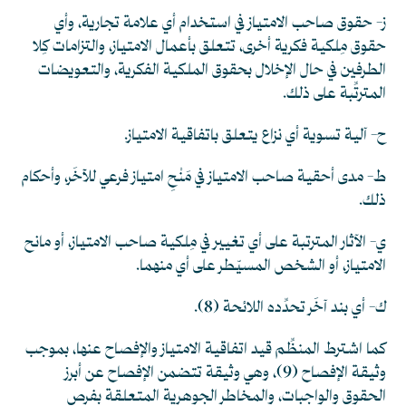
ز- حقوق صاحب الامتياز في استخدام أي علامة تجارية، وأي
حقوق مِلكية فكرية أخرى، تتعلق بأعمال الامتياز، والتزامات كِلا
الطرفين في حال الإخلال بحقوق الملكية الفكرية، والتعويضات
المترتِّبة على ذلك.
ح- آلية تسوية أي نزاع يتعلق باتفاقية الامتياز.
ط- مدى أحقية صاحب الامتياز في مَنْحِ امتياز فرعي للآخَر، وأحكام
ذلك.
ي- الآثار المترتبة على أي تغيير في مِلكية صاحب الامتياز، أو مانح
الامتياز، أو الشخص المسيّطر على أي منهما.
ك- أي بند آخَر تحدِّده اللائحة
(8)
.
كما اشترط المنظِّم قيد اتفاقية الامتياز والإفصاح عنها، بموجب
وثيقة الإفصاح
(9)
، وهي وثيقة تتضمن الإفصاح عن أبرز
الحقوق والواجبات، والمخاطر الجوهرية المتعلقة بفرص