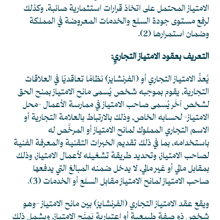
الامتياز المحتمل على اتخاذ قرارات استثمارية صائبة، وكذلك
لرفع مستوى جودة السلع والخدمات المعروضة في المملكة
وضمان استمرارها
(2)
.
التعريف بعقود الامتياز التجاريِ:
يُعدُّ الامتياز التجاري أو (الفرنشايز) نظامًا تعاقديًا في العلاقات
التجارية، يقوم بموجبه شخص يُسمى مانح الامتياز بمنح الحق
لشخص آخَر يُسمى صاحب الامتياز في ممارسة الأعمال -محل
الامتياز- لحسابه الخاص، وذلك بالارتباط بالعلامة التجارية أو
الاسم التجاري المملوك لمانح الامتياز أو المرخَّص له
باستخدامه، بما في ذلك تقديم الخبرات التقنية والمعرفة الفنية
لصاحب الامتياز، وتحديد طريقة تشغيله لأعمال الامتياز، وذلك
بمقابل مالي أو غير مالي، لا يدخل ضمنه المبالغ التي يدفعها
صاحب الامتياز لمانح الامتياز مقابل السلع أو الخدمات
(3)
.
ويقع عقد الامتياز التجاري (الفرنشايز) بين مانح الامتياز -وهو
شخص ذو صفة طبيعية أو اعتبارية يَمنَح الامتياز، ويشمل ذلك