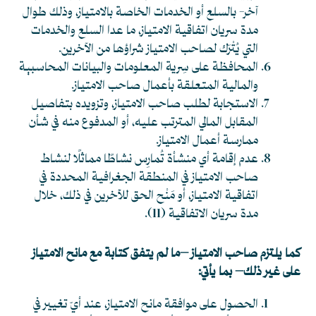
آخر- بالسلع أو الخدمات الخاصة بالامتياز، وذلك طوال
مدة سريان اتفاقية الامتياز، ما عدا السلع والخدمات
التي يُتْرَك لصاحب الامتياز شراؤها من الآخرين.
المحافظة على سِرية المعلومات والبيانات المحاسبية
والمالية المتعلقة بأعمال صاحب الامتياز.
الاستجابة لطلب صاحب الامتياز، وتزويده بتفاصيل
المقابل المالي المترتب عليه، أو المدفوع منه في شأن
ممارسة أعمال الامتياز.
عدم إقامة أي منشأة تُمارِس نشاطًا مماثلًا لنشاط
صاحب الامتياز في المنطقة الجغرافية المحددة في
اتفاقية الامتياز، أو مَنْح الحق للآخرين في ذلك، خلال
مدة سريان الاتفاقية
(11)
.
كما يلتزم صاحب الامتياز –ما لم يتفق كتابة مع مانح الامتياز
على غير ذلك– بما يأتي:
الحصول على موافقة مانح الامتياز، عند أيّ تغيير في