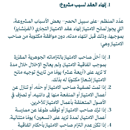
إنهاء العقد لسبب مشروع:
عدَّد المنظم -على سبيل الحصر– بعض الأسباب المشروعة،
التي يجوز لمانح الامتياز إنهاء عقد الامتياز التجاري (الفرنشايز)
بموجبها، وذلك قبل انتهاء مدته، دون موافقة مكتوبة من صاحب
الامتياز وهي:
إذا أخلّ صاحب الامتياز بالتزاماته الجوهرية المقرَّرة
بموجب اتفاقية الامتياز، ولم يعالج الإخلال خلال مدة
لا تزيد على (أربعة عشر) يومًا من تاريخ توجيه مانح
الامتياز إشعارًا مكتوبًا له بذلك.
إذا تمت تصفية صاحب الامتياز أو حلّه، أو تنازل عن
أعمال الامتياز أو المنفعة منها إلى دائنيه، أو تصرَّف في
الأصول المتعلقة بأعمال الامتياز للآخرين.
إذا ترك صاحب الامتياز أو توقّف طوعًا عن ممارسة
أعمال الامتياز، لمدة تزيد على (تسعين) يومًا متتالية.
إذا تكرَّر عدم التزام صاحب الامتياز بأحكام اتفاقية