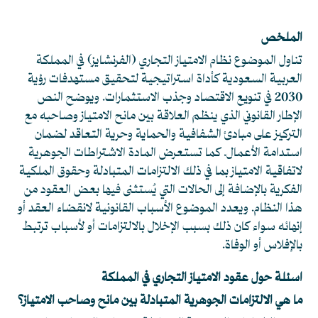
الملخص
تناول الموضوع نظام الامتياز التجاري (الفرنشايز) في المملكة
العربية السعودية كأداة استراتيجية لتحقيق مستهدفات رؤية
2030 في تنويع الاقتصاد وجذب الاستثمارات. ويوضح النص
الإطار القانوني الذي ينظم العلاقة بين مانح الامتياز وصاحبه مع
التركيز على مبادئ الشفافية والحماية وحرية التعاقد لضمان
استدامة الأعمال. كما تستعرض المادة الاشتراطات الجوهرية
لاتفاقية الامتياز بما في ذلك الالتزامات المتبادلة وحقوق الملكية
الفكرية بالإضافة إلى الحالات التي يُستثنى فيها بعض العقود من
هذا النظام. ويعدد الموضوع الأسباب القانونية لانقضاء العقد أو
إنهائه سواء كان ذلك بسبب الإخلال بالالتزامات أو لأسباب ترتبط
بالإفلاس أو الوفاة.
اسئلة حول عقود الامتياز التجاري في المملكة
ما هي الالتزامات الجوهرية المتبادلة بين مانح وصاحب الامتياز؟