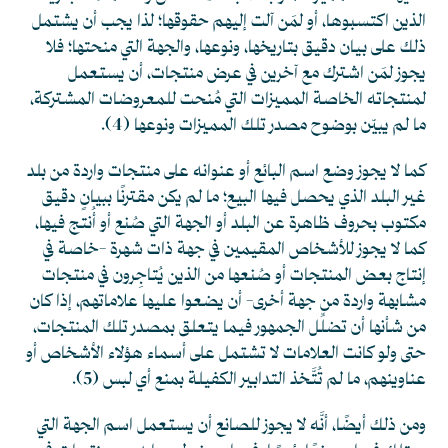
الذين اكتسبوها، أو لمَن آلت إليهم حقوقها؛ لذا يجب أن يشتمل
ذلك على بيان دقيق بتاريخها، ونوعها، والجهة التي منحتها؛ فلا
يجوز لمَن اشترك مع آخرين في عرض منتجات، أن يستعمل
لمنتجاته الخاصة المميزات التي مُنحت للمعروضات المشتركة،
ما لم يبيّن بوضوح مصدر تلك المميزات ونوعها
(4)
.
كما لا يجوز وضع اسم البائع أو عنوانه على منتجات واردة من بلد
غير البلد الذي يحصل فيها البيع؛ ما لم يكن مقترنًا ببيانٍ دقيق
مكتوب بحروف ظاهرة عن البلد أو الجهة التي صُنع أو أُنتج فيها،
كما لا يجوز للأشخاص المقيمين في جهة ذات شهرة -خاصة في
إنتاج بعض المنتجات أو صُنعها من الذين يُتاجِرون في منتجات
مشابهة واردة من جهة أخرى- أن يضعوا عليها علاماتهم، إذا كان
من شأنها أن تضلِّل الجمهور فيما يتعلق بمصدر تلك المنتجات،
حتى ولو كانت العلامات لا تشتمل على أسماء هؤلاء الأشخاص أو
عناوينهم، ما لم تُتَّخذ التدابير الكفيلة بمنع أي لبس
(5)
.
ومن ذلك أيضًا، أنَّه لا يجوز للصانع أن يستعمل اسم الجهة التي