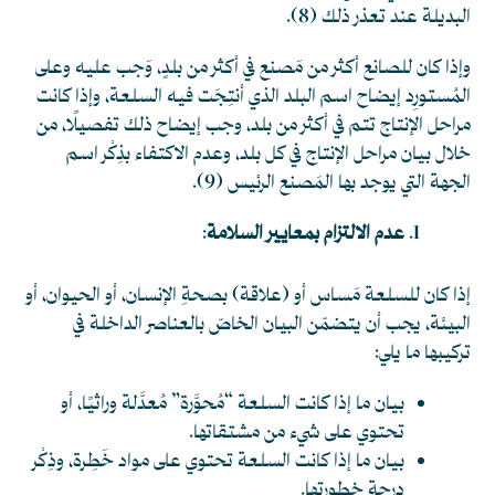
البديلة عند تعذر ذلك
(8)
.
وإذا كان للصانع أكثر من مَصنع في أكثر من بلدٍ، وَجب عليه وعلى
المُستورِد إيضاح اسم البلد الذي أنتِجَت فيه السلعة، وإذا كانت
مراحل الإنتاج تتم في أكثر من بلد، وجب إيضاح ذلك تفصيلًا، من
خلال بيان مراحل الإنتاج في كل بلد، وعدم الاكتفاء بذِكْر اسم
الجهة التي يوجد بها المَصنع الرئيس
(9)
.
عدم الالتزام بمعايير السلامة
:
إذا كان للسلعة مَساس أو (علاقة) بصحةِ الإنسان، أو الحيوان، أو
البيئة، يجب أن يتضمّن البيان الخاصّ بالعناصر الداخلة في
تركيبها ما يلي:
بيان ما إذا كانت السلعة “مُحوَّرة” مُعدَّلة وراثيًا، أو
تحتوي على شيء من مشتقاتها.
بيان ما إذا كانت السلعة تحتوي على مواد خَطِرة، وذِكْر
درجة خطورتها.