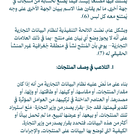
يمتلك فيها مصنعًا رئيسًا، فيما يصنع لحسابه من منتجات في
جهة أخرى، ما لم يقترن هذا الاسم ببيان الجهة الأخرى على وجه
يُمتنع معه كل لبس
(6)
.
وبشكل عام، نصَّت اللائحة التنفيذية لنظام البيانات التجارية
على أنَّه لا يجوز وضع أي بَيان على منتج -بما في ذلك العلامات
التجاريّة– يوحي بأن المُنتَج نشأ في منطقة جُغرافيّة غير المنشأ
الحقيقي له
(7)
.
التلاعب في وصف المنتجات
:
بناء على ما نَصَّ عليه نظام البيانات التجارية من أنه إذا كان
مقدار المنتجات، أو مقاسها، أو كيلها، أو طاقتها، أو وزنها، أو
مصدرها، أو العناصر الداخلة في تركيبها، من العوامل المؤثرة في
تقدير قيمتها، فقد جاز -بقرار يصدر من وزير التجارة- مَنْع استيراد
تلك المنتجات، أو بيعها، أو عرضها للبيع، ما لم تحمل بيانًا أو
أكثر من هذه البيانات، فتحدد بقرار يصدر من وزير التجارة،
الكيفية التي توضع بها البيانات على المنتجات، والإجراءات