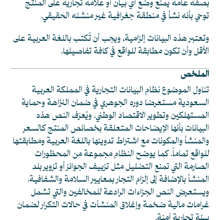
بصفة عامة يمنع وضع أي بيان أو علامة تجارية على المنتج
توحي بأنه نشأ في منطقة جغرافية غير منشئه الحقيقي.
وتعتبر هذه البيانات إلزامية، ويجب أن تُكتب باللغة العربية على
الأقل وأن تكون مطابقة للواقع في كافة تفاصيلها.
الملخص
تناول الموضوع نظام البيانات التجارية في المملكة العربية
السعودية مستعرضا دوره الجوهري في ضمان النزاهة وحماية
المستهلكين وتطوير الاقتصاد الوطني. ويُعرّف النص هذه
البيانات بأنها الإيضاحات المتعلقة بخصائص المنتج كالسعر
والمنشأ والمكونات مع اشتراط تدوينها باللغة العربية ومطابقتها
للواقع تماماً. كما يوضح النظام مجموعة من المحظورات
الصارمة التي تمنع التضليل مثل تزييف الجوائز أو تزوير بلد
المنشأ بالإضافة إلى إلزام التجار بمعايير السلامة والشفافية.
ويستعرض النص الجزاءات الرادعة للمخالفين والتي تشمل
غرامات مالية ضخمة وإغلاق المنشآت في حالات التكرار لضمان
بيئة تجارية آمنة.