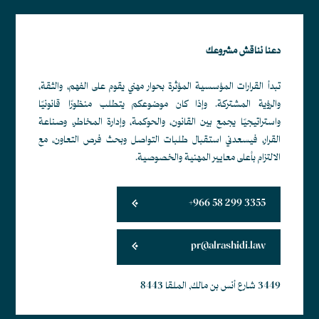
دعنا نناقش مشروعك
تبدأ القرارات المؤسسية المؤثرة بحوار مهني يقوم على الفهم، والثقة،
والرؤية المشتركة. وإذا كان موضوعكم يتطلب منظورًا قانونيًا
واستراتيجيًا يجمع بين القانون، والحوكمة، وإدارة المخاطر، وصناعة
القرار، فيسعدني استقبال طلبات التواصل وبحث فرص التعاون، مع
الالتزام بأعلى معايير المهنية والخصوصية.
+966 58 299 3355
pr@alrashidi.law
3449 شارع أنس بن مالك, الملقا 8443