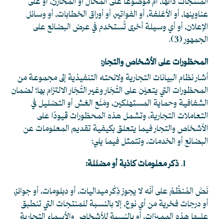
المنتجات ذاتها، أم موضوعًا على المحال أو المخازن، أو على
عناوينها، أو الأغلفة، أو الفواتير، أو أوراق الخطابات، أو وسائل
الإعلان، أو أي وسيلة أخرى تُستخدم في عرض البضائع على
الجمهور
(3)
.
المحظورات على الأشخاص والتجار:
أشار نظام البيانات التجارية ولائحته التنفيذية إلى مجموعة من
المحظورات التي يتعيّن على التُجّار وغير التُجّار الالتزام بها؛ لضمان
الشفافية وحماية المستهلكين، ومَنْع الغش أو التضليل في
التعاملات التجارية، وتشمل هذه المحظورات قيودًا على
الأشخاص والتجار فيما يتعلق بكيفية تقديم المعلومات عن
البضائع أو الخدمات، وتتمثل فيما يلي:
ذكر معلومات كاذبة أو مضللة:
نَصَّ المُنظِّمُ على أنّه لا يجوز ذِكْر ميداليات، أو دبلومات، أو جوائز،
أو درجات فخرية من أي نوع، إلا بالنسبة للمنتجات التي تنطبق
عليها هذه المميزات، أو بالنسبة للأشخاص والأسماء التجارية