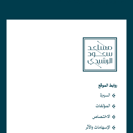
أبجد هوز حطي كلمن سعفص قرشت ثخذ ضظغ
روابط الموقع
السيرة
المؤلفات
الاختصاص
الإسهامات والأثر