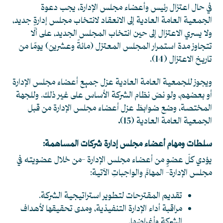
في حال اعتزال رئيس وأعضاء مجلس الإدارة، يجب دعوة
الجمعية العامة العادية إلى الانعقاد لانتخاب مجلس إدارةٍ جديد،
ولا يسري الاعتزال إلى حين انتخاب المجلس الجديد، على ألّا
تتجاوز مدة استمرار المجلس المعتزل (مائةً وعشرين) يومًا من
تاريخ الاعتزال
(14)
.
ويجوز للجمعية العامة العادية عزل جميع أعضاء مجلس الإدارة
أو بعضهم، ولو نصّ نظام الشركة الأساس على غير ذلك. وللجهة
المختصة، وضع ضوابطَ عزل أعضاء مجلس الإدارة من قبل
الجمعية العامة العادية
(15)
.
سلطات ومهام أعضاء مجلس إدارة شركات المساهمة:
يؤدي كلّ عضوٍ من أعضاء مجلس الإدارة -من خلال عضويته في
مجلس الإدارة- المهامَّ والواجباتِ الآتية:
تقديم المقترحات لتطوير استراتيجية الشركة.
مراقبة أداء الإدارة التنفيذية، ومدى تحقيقها لأهداف
الشركة وأغراضها.