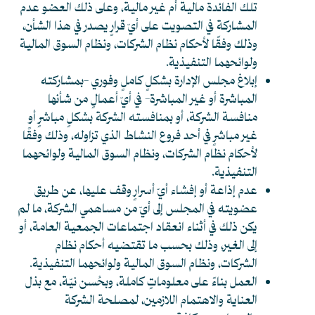
تلك الفائدة ماليةً أم غير مالية، وعلى ذلك العضو عدم
المشاركة في التصويت على أيّ قرارٍ يصدر في هذا الشأن،
وذلك وفقًا لأحكام نظام الشركات، ونظام السوق المالية
ولوائحهما التنفيذية.
إبلاغ مجلس الإدارة بشكلٍ كاملٍ وفوري -بمشاركته
المباشرة أو غير المباشرة- في أيّ أعمالٍ من شأنها
منافسة الشركة، أو بمنافسته الشركة بشكلٍ مباشرٍ أو
غير مباشرٍ في أحد فروع النشاط الذي تزاوله، وذلك وفقًا
لأحكام نظام الشركات، ونظام السوق المالية ولوائحهما
التنفيذية.
عدم إذاعة أو إفشاء أيّ أسرارٍ وقف عليها، عن طريق
عضويته في المجلس إلى أيّ من مساهمي الشركة، ما لم
يكن ذلك في أثناء انعقاد اجتماعات الجمعية العامة، أو
إلى الغير، وذلك بحسب ما تقتضيه أحكام نظام
الشركات، ونظام السوق المالية ولوائحهما التنفيذية.
العمل بناءً على معلوماتٍ كاملة، وبحُسن نيّة، مع بذل
العناية والاهتمام اللازمين، لمصلحة الشركة