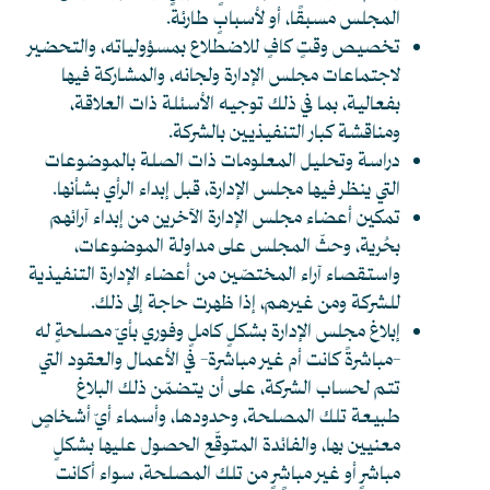
المجلس مسبقًا، أو لأسبابٍ طارئة.
تخصيص وقتٍ كافٍ للاضطلاع بمسؤولياته، والتحضير
لاجتماعات مجلس الإدارة ولجانه، والمشاركة فيها
بفعالية، بما في ذلك توجيه الأسئلة ذات العلاقة،
ومناقشة كبار التنفيذيين بالشركة.
دراسة وتحليل المعلومات ذات الصلة بالموضوعات
التي ينظر فيها مجلس الإدارة، قبل إبداء الرأي بشأنها.
تمكين أعضاء مجلس الإدارة الآخرين من إبداء آرائهم
بحُرية، وحثّ المجلس على مداولة الموضوعات،
واستقصاء آراء المختصّين من أعضاء الإدارة التنفيذية
للشركة ومن غيرهم، إذا ظهرت حاجة إلى ذلك.
إبلاغ مجلس الإدارة بشكلٍ كاملٍ وفوري بأيّ مصلحةٍ له
-مباشرةً كانت أم غير مباشرة- في الأعمال والعقود التي
تتم لحساب الشركة، على أن يتضمّن ذلك البلاغ
طبيعة تلك المصلحة، وحدودها، وأسماء أيّ أشخاصٍ
معنيين بها، والفائدة المتوقّع الحصول عليها بشكلٍ
مباشرٍ أو غير مباشرٍ من تلك المصلحة، سواء أكانت