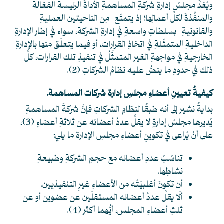
ويُعَدُّ مجلسُ إدارةِ شركةِ المساهمةِ الأداةَ الرئيسةَ الفعّالةَ
والمنفِّذةَ لكلِّ أعمالِها؛ إذ يتمتّع -مِن الناحيتين العمليةِ
والقانونيةِ- بسلطاتٍ واسعةٍ في إدارةِ الشركة، سواء في إطار الإدارةِ
الداخليةِ المتمثّلةِ في اتخاذِ القرارات، أو فيما يتعلّق منها بالإدارةِ
الخارجيةِ في مواجهةِ الغير المتمثَّلُ في تنفيذِ تلك القرارات، كلُّ
ذلك في حدودِ ما ينصُّ عليه نظامُ الشركاتِ
(2)
.
كيفيةُ تعيينِ أعضاءِ مجلسِ إدارة شركات المساهمة.
بدايةً نشير إلى أنه طبقًا لنظامِ الشركاتِ فإنَّ شركةَ المساهمةِ
يُديرها مجلسُ إدارةٍ لا يقلُّ عددُ أعضائه عن ثلاثةِ أعضاءٍ
(3)
،
على أنْ يُراعى في تكوينِ أعضاءِ مجلسِ الإدارة ما يلي:
تناسُبُ عددِ أعضائه مع حجمِ الشركةِ وطبيعةِ
نشاطِها.
أن تكونَ أغلبيّتُه من الأعضاءِ غيرِ التنفيذيين.
ألّا يقلَّ عددُ أعضائه المستقلّين عن عضوين أو عن
ثلثِ أعضاءِ المجلس، أيُّهما أكثر
(4)
.