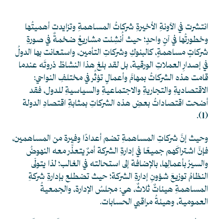
انتشرت في الآونةِ الأخيرةِ شركاتُ المساهمةِ وتزايدت أهميتُها
وخطورتُها في آنٍ واحدٍ؛ حيث أُنشِئت مشاريعُ ضخمةٌ في صورةِ
شركاتٍ مساهمةٍ، كالبنوكِ وشركاتِ التأمين، واستعانت بها الدولُ
في إصدارِ العملاتِ الورقية، بل لقد بلغ هذا النشاطُ ذروتَه عندما
قامت هذه الشركاتُ بمهامَّ وأعمالٍ تؤثِّر في مختلفِ النواحي:
الاقتصاديةِ والتجاريةِ والاجتماعيةِ والسياسيةِ للدول، فقد
أضحت اقتصاداتُ بعضِ هذه الشركاتِ بمثابةِ اقتصادِ الدولة
.
(1)
وحيث إنَّ شركاتِ المساهمةِ تضم أعدادًا وفيرة من المساهمين،
فإنَّ اشتراكَهم جميعًا في إدارةِ الشركة أمرٌ يتعذَّر معه النهوضُ
والسيرُ بأعمالِها، بالإضافة إلى استحالته في الغالب؛ لذا يتولّى
النظامُ توزيعَ شؤونِ إدارةِ الشركة؛ حيث تضطلع بإدارةِ شركةِ
المساهمةِ هيئاتٌ ثلاثٌ، هي: مجلسُ الإدارة، والجمعيةُ
العمومية، وهيئةُ مراقبي الحسابات.