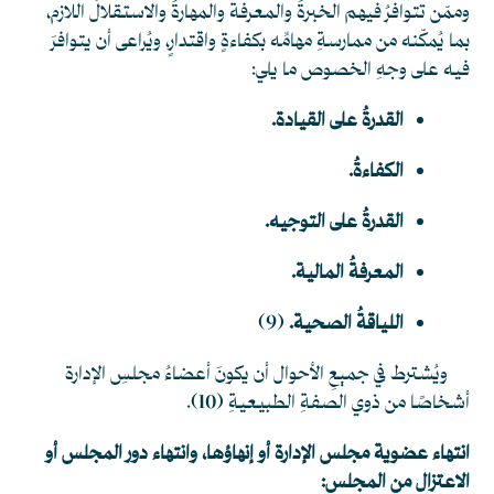
وممّن تتوافرُ فيهم الخبرةُ والمعرفة والمهارةُ والاستقلالُ اللازم،
بما يُمكّنه من ممارسةِ مهامِّه بكفاءةٍ واقتدارٍ، ويُراعى أن يتوافرَ
فيه على وجهِ الخصوص ما يلي:
القدرةُ على القيادة.
الكفاءةُ.
القدرةُ على التوجيه.
المعرفةُ المالية.
اللياقةُ الصحية.
(9)
ويُشترط في جميعِ الأحوال أن يكونَ أعضاءُ مجلسِ الإدارة
أشخاصًا من ذوي الصفةِ الطبيعيةِ
(10)
.
انتهاء عضوية مجلس الإدارة أو إنهاؤها، وانتهاء دور المجلس أو
الاعتزال من المجلس: