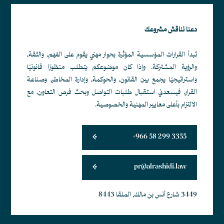
دعنا نناقش مشروعك
تبدأ القرارات المؤسسية المؤثرة بحوار مهني يقوم على الفهم، والثقة،
والرؤية المشتركة. وإذا كان موضوعكم يتطلب منظورًا قانونيًا
واستراتيجيًا يجمع بين القانون، والحوكمة، وإدارة المخاطر، وصناعة
القرار، فيسعدني استقبال طلبات التواصل وبحث فرص التعاون، مع
الالتزام بأعلى معايير المهنية والخصوصية.
+966 58 299 3355
pr@alrashidi.law
3449 شارع أنس بن مالك, الملقا 8443
أبجد هوز حطي كلمن سعفص قرشت ثخذ ضظغ