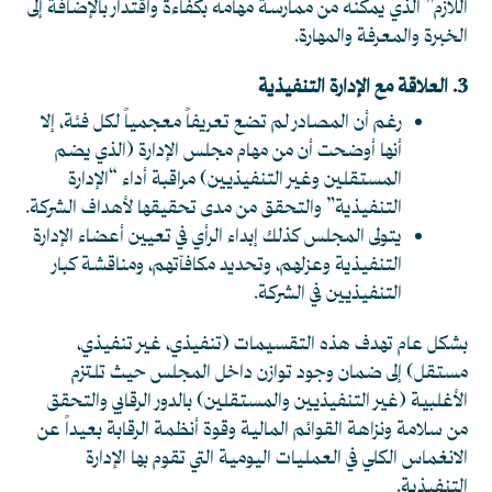
اللازم” الذي يمكنه من ممارسة مهامه بكفاءة واقتدار بالإضافة إلى
الخبرة والمعرفة والمهارة.
3. العلاقة مع الإدارة التنفيذية
رغم أن المصادر لم تضع تعريفاً معجمياً لكل فئة، إلا
أنها أوضحت أن من مهام مجلس الإدارة (الذي يضم
المستقلين وغير التنفيذيين) مراقبة أداء “الإدارة
التنفيذية” والتحقق من مدى تحقيقها لأهداف الشركة.
يتولى المجلس كذلك إبداء الرأي في تعيين أعضاء الإدارة
التنفيذية وعزلهم، وتحديد مكافآتهم، ومناقشة كبار
التنفيذيين في الشركة.
بشكل عام تهدف هذه التقسيمات (تنفيذي، غير تنفيذي،
مستقل) إلى ضمان وجود توازن داخل المجلس حيث تلتزم
الأغلبية (غير التنفيذيين والمستقلين) بالدور الرقابي والتحقق
من سلامة ونزاهة القوائم المالية وقوة أنظمة الرقابة بعيداً عن
الانغماس الكلي في العمليات اليومية التي تقوم بها الإدارة
التنفيذية.