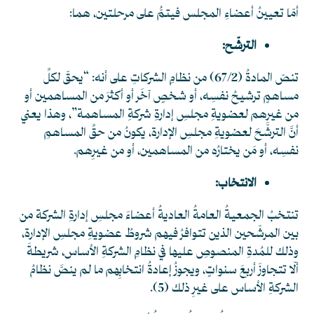
أمّا تعيينُ أعضاءِ المجلس فيتمُّ على مرحلتين، هما:
الترشّح:
تنصّ المادةُ (67/2) من نظامِ الشركاتِ على أنه: “يحقّ لكلِّ
مساهمٍ ترشيحُ نفسِه، أو شخصٍ آخَر أو أكثرَ من المساهمين أو
من غيرِهم لعضويةِ مجلسِ إدارةِ شركةِ المساهمة”، وهذا يعني
أنَّ الترشّحَ لعضويةِ مجلسِ الإدارة، يكونُ من حقِّ المساهمِ
نفسِه، أو مَن يختارُه من المساهمين، أو من غيرِهم.
الانتخاب:
تنتخبُ الجمعيةُ العامةُ العاديةُ أعضاءَ مجلسِ إدارةِ الشركة من
بين المرشّحين الذين تتوافرُ فيهم شروطُ عضويةِ مجلسِ الإدارة،
وذلك للمُدةِ المنصوصِ عليها في نظامِ الشركةِ الأساس، شريطةَ
ألّا تتجاوزَ أربعَ سنواتٍ، ويجوزُ إعادةُ انتخابِهم ما لم ينصَّ نظامُ
الشركةِ الأساس على غيرِ ذلك
(5)
.