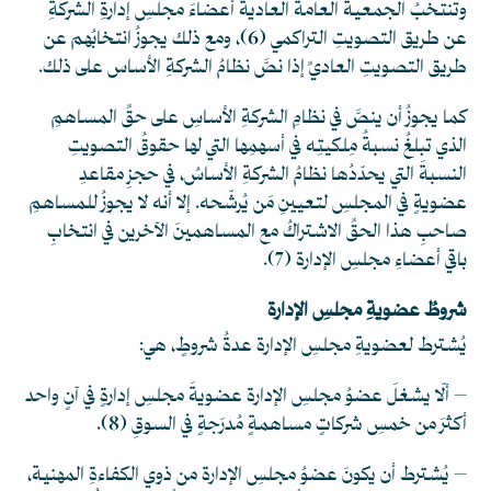
وتنتخبُ الجمعيةُ العامةُ العاديةُ أعضاءَ مجلسِ إدارةِ الشركةِ
عن طريق التصويتِ التراكمي
(6)
، ومع ذلك يجوزُ انتخابُهم عن
طريق التصويتِ العاديِّ إذا نصَّ نظامُ الشركةِ الأساس على ذلك.
كما يجوزُ أن ينصَّ في نظامِ الشركةِ الأساسِ على حقِّ المساهمِ
الذي تبلغُ نسبةُ مِلكيتِه في أسهمِها التي لها حقوقُ التصويتِ
النسبةَ التي يحدّدُها نظامُ الشركةِ الأساسُ، في حجزِ مقاعدِ
عضويةٍ في المجلسِ لتعيينِ مَن يُرشّحه. إلا أنه لا يجوزُ للمساهمِ
صاحبِ هذا الحقِّ الاشتراكُ مع المساهمينَ الآخرين في انتخابِ
باقي أعضاءِ مجلسِ الإدارة
(7)
.
شروطُ عضويةِ مجلسِ الإدارة
يُشترط لعضويةِ مجلسِ الإدارة عدةُ شروطٍ، هي:
– ألّا يشغلَ عضوُ مجلسِ الإدارة عضويةَ مجلسِ إدارةٍ في آنٍ واحد
أكثرَ من خمسِ شركاتٍ مساهمةٍ مُدرَجةٍ في السوقِ
(8)
.
– يُشترط أن يكونَ عضوُ مجلسِ الإدارة من ذوي الكفاءةِ المهنية،