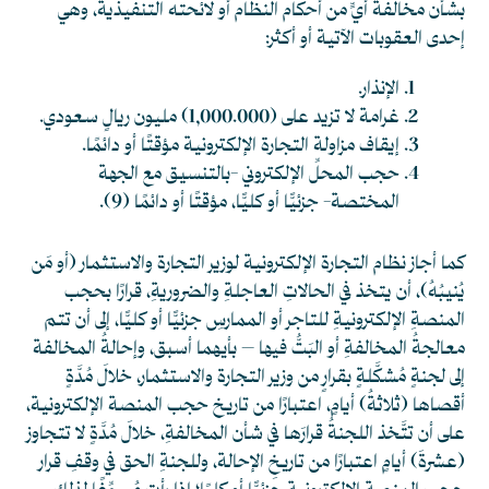
بشأن مخالفة أيٍّ من أحكام النظام أو لائحته التنفيذية، وهي
إحدى العقوبات الآتية أو أكثر:
الإنذار.
غرامة لا تزيد على (1,000.000) مليون ريالٍ سعودي.
إيقاف مزاولة التجارة الإلكترونية مؤقتًا أو دائمًا.
حجب المحلِّ الإلكتروني -بالتنسيق مع الجهة
المختصة- جزئيًّا أو كليًّا، مؤقتًا أو دائمًا
(9)
.
كما أجاز نظام التجارة الإلكترونية لوزير التجارة والاستثمار (أو مَن
يُنيبُهُ)، أن يتخذ في الحالاتِ العاجلةِ والضروريةِ، قرارًا بحجب
المنصةِ الإلكترونيةِ للتاجر أو الممارسِ جزئيًّا أو كليًّا، إلى أن تتم
معالجةُ المخالفةِ أو البَتُّ فيها – بأيهما أسبق، وإحالةُ المخالفة
إلى لجنةٍ مُشكَّلةٍ بقرارٍ من وزير التجارة والاستثمار، خلالَ مُدَّةٍ
أقصاها (ثلاثةُ) أيامٍ، اعتبارًا من تاريخ حجب المنصة الإلكترونية،
على أن تتَّخذ اللجنةُ قرارَها في شأن المخالفةِ، خلالَ مُدَّةٍ لا تتجاوز
(عشرةَ) أيامٍ اعتبارًا من تاريخِ الإحالة، وللجنةِ الحق في وقفِ قرار