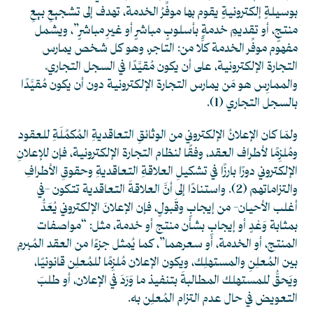
بوسيلةٍ إلكترونيةٍ يقوم بها موفِّرُ الخدمة، تهدف إلى تشجيعِ بيعِ
منتجٍ، أو تقديمِ خدمةٍ بأسلوبٍ مباشرٍ أو غيرِ مباشرٍ”، ويشمل
مفهوم موفِّر الخدمة كلًّا من: التاجر، وهو كل شخص يمارس
التجارة الإلكترونية، على أن يكون مُقيَّدًا في السجل التجاري.
والممارِس هو مَن يمارس التجارة الإلكترونية دون أن يكون مُقيَّدًا
بالسجل التجاري
(1)
.
ولمّا كان الإعلانُ الإلكتروني من الوثائقِ التعاقديةِ المُكمِّلَةِ للعقود
ومُلزِمًا لأطراف العقد، وفقًا لنظام التجارة الإلكترونية، فإن للإعلانِ
الإلكتروني دورًا بارزًا في تشكيلِ العلاقةِ التعاقديةِ وحقوقِ الأطرافِ
والتزاماتهم
(2)
. واستنادًا إلى أنَّ العلاقةَ التعاقدية تتكون -في
أغلب الأحيان- من إيجابٍ وقَبولٍ، فإن الإعلانَ الإلكتروني يُعَدُّ
بمثابة وَعْدٍ أو إيجابٍ بشأن منتج أو خدمة، مثل: “مواصفات
المنتج، أو الخدمة، أو سعرهما”، كما يُمثل جزءًا من العقد المُبرمِ
بين المُعلِنِ والمستهلِك، ويكون الإعلان مُلزِمًا للمُعلِن قانونيًا،
ويَحقُّ للمستهلك المطالبةَ بتنفيذ ما وَرَدَ في الإعلان، أو طلبَ
التعويض في حال عدم التزام المُعلِن به.