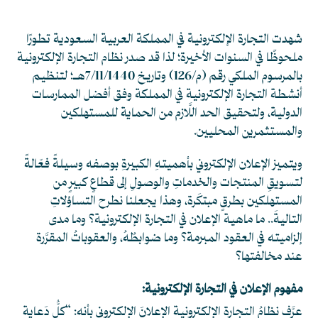
شهدت التجارة الإلكترونية في المملكة العربية السعودية تطورًا
ملحوظًا في السنوات الأخيرة؛ لذا قد صدر نظام التجارة الإلكترونية
بالمرسوم الملكي رقم (م/126) وتاريخ 7/11/1440هـ؛ لتنظيم
أنشطة التجارة الإلكترونية في المملكة وفق أفضل الممارسات
الدولية، ولتحقيق الحد اللَّازم من الحماية للمستهلكين
والمستثمرين المحليين.
ويتميز الإعلان الإلكتروني بأهميتهِ الكبيرةِ بوصفه وسيلةً فعّالةً
لتسويقِ المنتجات والخدماتِ والوصولِ إلى قطاعٍ كبيرٍ من
المستهلكين بطرقٍ مبتكَرة، وهذا يجعلنا نطرح التساؤلاتِ
التاليةَ.. ما ماهية الإعلان في التجارة الإلكترونية؟ وما مدى
إلزاميته في العقود المبرمة؟ وما ضوابطُهُ، والعقوباتُ المقرَّرة
عند مخالفتها؟
مفهوم الإعلان في التجارة الإلكترونية:
عرَّف نظامُ التجارة الإلكترونية الإعلانَ الإلكتروني بأنه: “كلُّ دَعاية