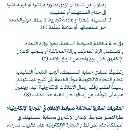
بعباراتٍ من شأنها أن تؤدي بصورة مباشرة أو غير مباشرة
إلى خِداعِ المستهلِك أو تضليلِهِ.
تضمينه شعارًا أو علامةً تجارية، لا يملك موفِّر الخدمة
حقَّ استعمالها، أو علامةً مُقلّدة
(6)
.
وفي حالةِ مُخالفة الضوابط السابقة، يجوز لوزارة التجارة
والاستثمار، إلزامُ المخالِف بإزالة المخالفة أو بسحبِ الإعلانِ
الإلكتروني خلالَ يومٍ واحدٍ من تاريخ إبلاغه
(7)
.
وتطبيقًا لمبادئ حماية المستهلك، أَلزمتِ اللائحةُ التنفيذية
لنظام التجارة الإلكترونية موفِّرَ الخدمة بأن يُتيح للمستهلِك
وسيلةً لطلب وَقْفِ إرسال الإعلانات الإلكترونية إليه، ويتعيَّنُ
عليه أن يتوقَّفَ عن إرسالها حال تلقيه هذا الطلب
(8)
.
العقوبات المقررة لمخالفة ضوابط الإعلان في التجارة الإلكترونية:
نظرًا لتعلق ضوابط الإعلان الإلكتروني بحماية المستهلك في
المملكة، فقد نص نظام التجارة الإلكترونية على عقوبات صارمة،