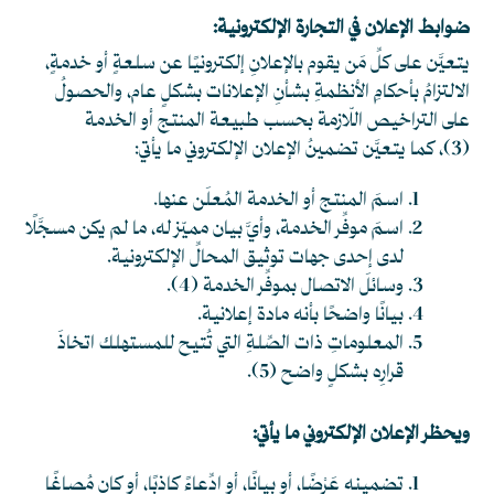
ضوابط الإعلان في التجارة الإلكترونية:
يتعيَّن على كلِّ مَن يقوم بالإعلانِ إلكترونيًا عن سلعةٍ أو خدمةٍ،
الالتزامُ بأحكامِ الأنظمةِ بشأنِ الإعلانات بشكلٍ عام، والحصولُ
على التراخيص اللّازمة بحسب طبيعة المنتج أو الخدمة
(3)
، كما يتعيَّن تضمينُ الإعلان الإلكتروني ما يأتي:
اسمَ المنتج أو الخدمة المُعلَن عنها.
اسمَ موفِّر الخدمة، وأيَّ بيان مميّز له، ما لم يكن مسجَّلًا
لدى إحدى جهات توثيق المحالِّ الإلكترونية.
وسائلَ الاتصال بموفِّر الخدمة
(4)
.
بيانًا واضحًا بأنه مادة إعلانية.
المعلوماتِ ذات الصِّلةِ التي تُتيح للمستهلك اتخاذَ
قرارِه بشكلٍ واضح
(5)
.
ويحظر الإعلان الإلكتروني ما يأتي:
تضمينه عَرْضًا، أو بيانًا، أو ادِّعاءً كاذبًا، أو كان مُصاغًا