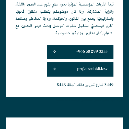
تبدأ القرارات المؤسسية المؤثرة بحوار مهني يقوم على الفهم، والثقة،
والرؤية المشتركة. وإذا كان موضوعكم يتطلب منظورًا قانونيًا
واستراتيجيًا يجمع بين القانون، والحوكمة، وإدارة المخاطر، وصناعة
القرار، فيسعدني استقبال طلبات التواصل وبحث فرص التعاون، مع
الالتزام بأعلى معايير المهنية والخصوصية.
+966 58 299 3355
pr@alrashidi.law
3449 شارع أنس بن مالك, الملقا 8443
أبجد هوز حطي كلمن سعفص قرشت ثخذ ضظغ