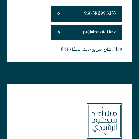
+966 58 299 3355
pr@alrashidi.law
3449 شارع أنس بن مالك, الملقا 8443
أبجد هوز حطي كلمن سعفص قرشت ثخذ ضظغ