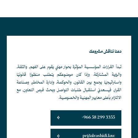
دعنا نناقش مشروعك
تبدأ القرارات المؤسسية المؤثرة بحوار مهني يقوم على الفهم، والثقة،
والرؤية المشتركة. وإذا كان موضوعكم يتطلب منظورًا قانونيًا
واستراتيجيًا يجمع بين القانون، والحوكمة، وإدارة المخاطر، وصناعة
القرار، فيسعدني استقبال طلبات التواصل وبحث فرص التعاون، مع
الالتزام بأعلى معايير المهنية والخصوصية.
+966 58 299 3355
pr@alrashidi.law