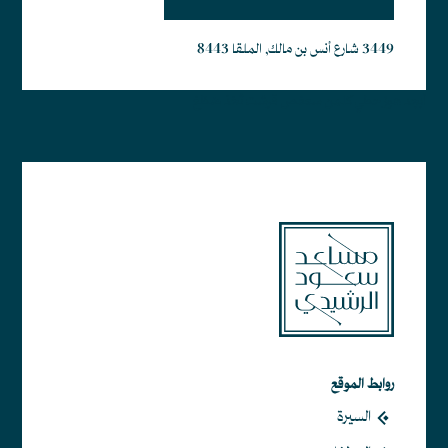
3449 شارع أنس بن مالك, الملقا 8443
أبجد هوز حطي كلمن سعفص قرشت ثخذ ضظغ
روابط الموقع
السيرة